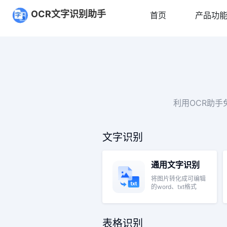
在线OCR文字识别体验
OCR文字识别助手
首页
产品功
免费在线OCR体验中心，无需下载即可体验AI文字识别。支持
图片转文字
98%识别准确率
100+语言支持
毫秒级响应
为什么选择我们的OCR服务：
无需下载安装，浏览器直接