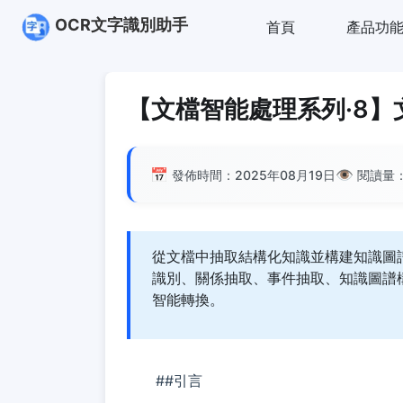
OCR文字識別助手
首頁
產品功
【文檔智能處理系列·8
📅
👁️
發佈時間：2025年08月19日
閱讀量
從文檔中抽取結構化知識並構建知識圖
識別、關係抽取、事件抽取、知識圖譜
智能轉換。
##引言