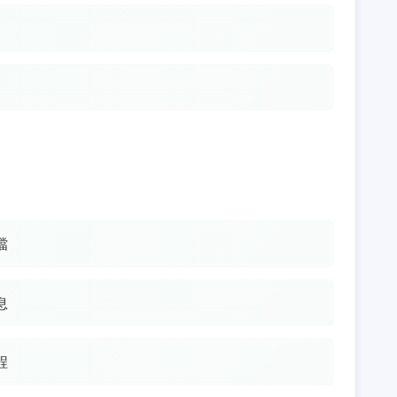
檔
息
程