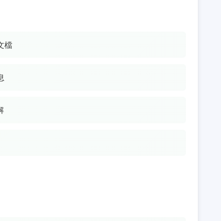
文檔
息
解