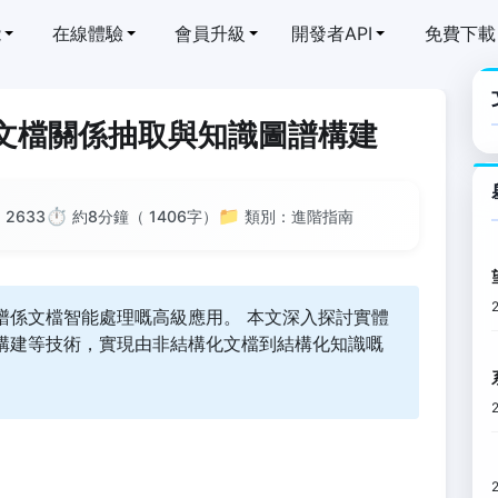
能
在線體驗
會員升級
開發者API
免費下載
】文檔關係抽取與知識圖譜構建
⏱️
📁
：
2633
約8分鐘（ 1406字）
類別：進階指南
譜係文檔智能處理嘅高級應用。 本文深入探討實體
構建等技術，實現由非結構化文檔到結構化知識嘅