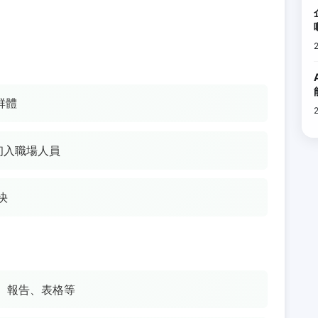
群體
和初入職場人員
快
、報告、表格等