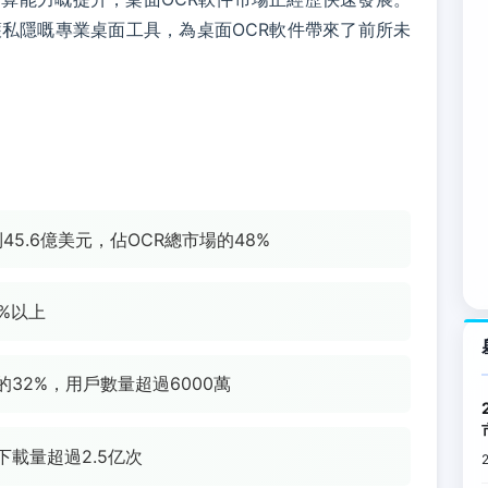
私隱嘅專業桌面工具，為桌面OCR軟件帶來了前所未
到45.6億美元，佔OCR總市場的48%
%以上
32%，用戶數量超過6000萬
下載量超過2.5亿次