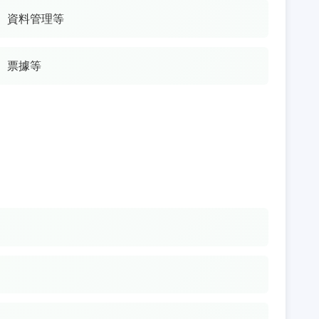
、資料管理等
、票據等