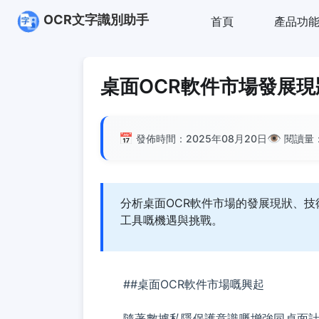
OCR文字識別助手
首頁
產品功
桌面OCR軟件市場發展
📅
👁️
發佈時間：2025年08月20日
閱讀量
分析桌面OCR軟件市場的發展現狀、
工具嘅機遇與挑戰。
##桌面OCR軟件市場嘅興起
隨著數據私隱保護意識嘅增強同桌面計