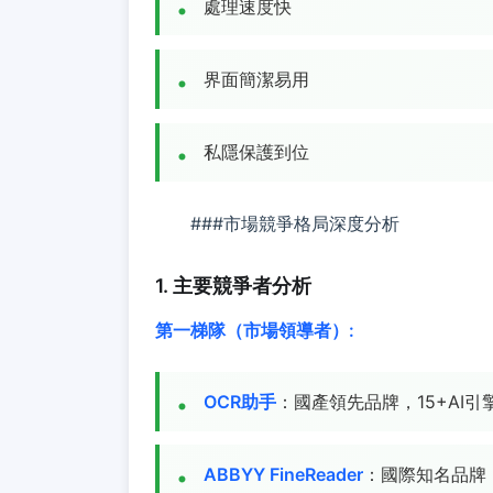
處理速度快
界面簡潔易用
私隱保護到位
###市場競爭格局深度分析
1. 主要競爭者分析
第一梯隊（市場領導者）:
OCR助手
：國產領先品牌，15+AI引
ABBYY FineReader
：國際知名品牌