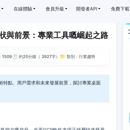
能
在線體驗
會員升級
開發者API
免費下載
現狀與前景：專業工具嘅崛起之路
⏱️
📁
：
1509
約20分鐘（ 3927字）
類別：行業趨勢
技術特點、用戶需求和未來發展前景，探討專業桌面
算能力嘅提升，桌面OCR軟件市場正經歷快速發展。