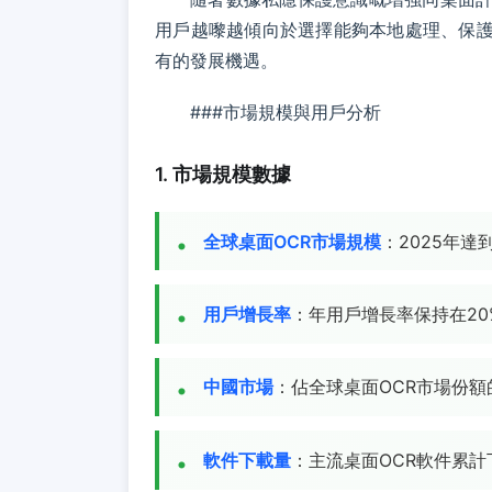
用戶越嚟越傾向於選擇能夠本地處理、保護
有的發展機遇。
###市場規模與用戶分析
1. 市場規模數據
全球桌面OCR市場規模
：2025年達
用戶增長率
：年用戶增長率保持在20
中國市場
：佔全球桌面OCR市場份額的
軟件下載量
：主流桌面OCR軟件累計