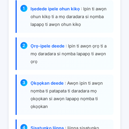
Iṣedede ipele ohun kikọ
: Ipin ti awọn
ohun kikọ ti a mọ daradara si nọmba
lapapọ ti awọn ohun kikọ
Ọrọ-ipele deede
: Ipin ti awọn ọrọ ti a
mọ daradara si nọmba lapapọ ti awọn
ọrọ
Ọkọọkan deede
: Awọn ipin ti awọn
nọmba ti patapata ti daradara mọ
ọkọọkan si awọn lapapọ nọmba ti
ọkọọkan
Ṣiṣatunkọ Ijinna
: Ijinna ṣiṣatunkọ