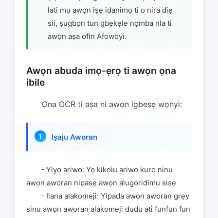
lati mu awọn iṣẹ idanimọ ti o nira diẹ
sii, ṣugbọn tun gbẹkẹle nọmba nla ti
awọn aṣa ofin Afowoyi.
Awọn abuda imọ-ẹrọ ti awọn ọna
ibile
Ọna OCR ti aṣa ni awọn igbesẹ wọnyi:
Iṣaju Aworan
- Yiyọ ariwo: Yọ kikọlu ariwo kuro ninu
awọn aworan nipasẹ awọn alugoridimu sisẹ
- Ilana alakomeji: Yipada awọn aworan grẹy
sinu awọn aworan alakomeji dudu ati funfun fun