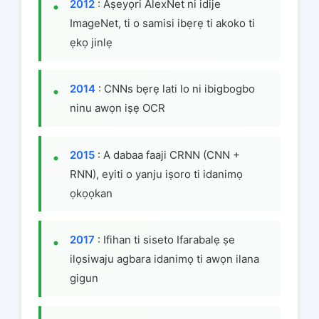
2012
: Aṣeyọri AlexNet ni idije
ImageNet, ti o samisi ibẹrẹ ti akoko ti
ẹkọ jinlẹ
2014
: CNNs bẹrẹ lati lo ni ibigbogbo
ninu awọn iṣẹ OCR
2015
: A dabaa faaji CRNN (CNN +
RNN), eyiti o yanju iṣoro ti idanimọ
ọkọọkan
2017
: Ifihan ti siseto Ifarabalẹ ṣe
ilọsiwaju agbara idanimọ ti awọn ilana
gigun