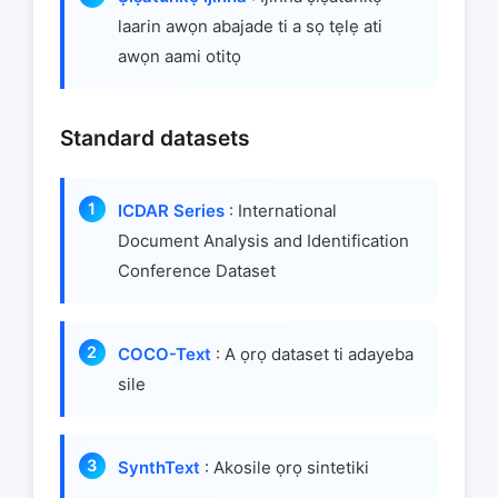
laarin awọn abajade ti a sọ tẹlẹ ati
awọn aami otitọ
Standard datasets
ICDAR Series
: International
Document Analysis and Identification
Conference Dataset
COCO-Text
: A ọrọ dataset ti adayeba
sile
SynthText
: Akosile ọrọ sintetiki