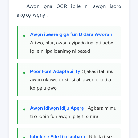
Awọn ọna OCR ibile ni awọn iṣoro
akọkọ wọnyi:
Awọn ibeere giga fun Didara Aworan
:
Ariwo, blur, awọn ayipada ina, ati bẹbẹ
lọ le ni ipa idanimọ ni pataki
Poor Font Adaptability
: Ijakadi lati mu
awọn nkọwe oriṣiriṣi ati awọn ọrọ ti a
kọ pẹlu ọwọ
Awọn idiwọn idiju Apẹrẹ
: Agbara mimu
ti o lopin fun awọn ipilẹ ti o nira
Igbẹkẹle Ede ti o lagbara
: Nilo lati ṣe