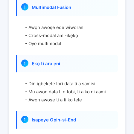
Multimodal Fusion
- Awọn awoṣe ede wiworan.
- Cross-modal ami-ikẹkọ
- Oye multimodal
Ẹkọ ti ara ẹni
- Din igbẹkẹle lori data ti a samisi
- Mu awọn data ti o tobi, ti a ko ni aami
- Awọn awoṣe ti a ti kọ tẹlẹ
Iṣapeye Opin-si-End