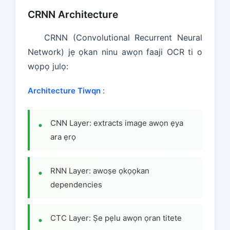
CRNN Architecture
CRNN (Convolutional Recurrent Neural
Network) jẹ ọkan ninu awọn faaji OCR ti o
wọpọ julọ:
Architecture Tiwqn
:
CNN Layer: extracts image awọn ẹya
ara ẹrọ
RNN Layer: awoṣe ọkọọkan
dependencies
CTC Layer: Ṣe pẹlu awọn ọran titete