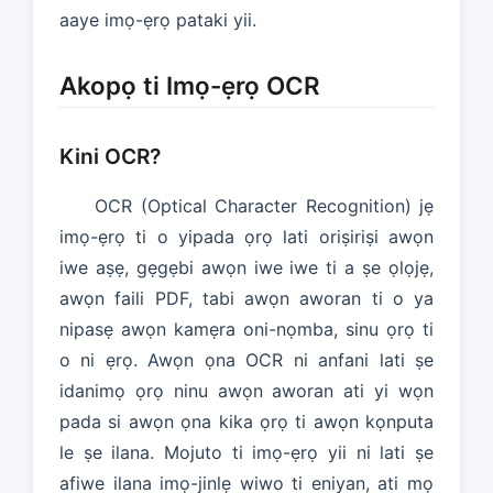
aaye imọ-ẹrọ pataki yii.
Akopọ ti Imọ-ẹrọ OCR
Kini OCR?
OCR (Optical Character Recognition) jẹ
imọ-ẹrọ ti o yipada ọrọ lati oriṣiriṣi awọn
iwe aṣẹ, gẹgẹbi awọn iwe iwe ti a ṣe ọlọjẹ,
awọn faili PDF, tabi awọn aworan ti o ya
nipasẹ awọn kamẹra oni-nọmba, sinu ọrọ ti
o ni ẹrọ. Awọn ọna OCR ni anfani lati ṣe
idanimọ ọrọ ninu awọn aworan ati yi wọn
pada si awọn ọna kika ọrọ ti awọn kọnputa
le ṣe ilana. Mojuto ti imọ-ẹrọ yii ni lati ṣe
afiwe ilana imọ-jinlẹ wiwo ti eniyan, ati mọ