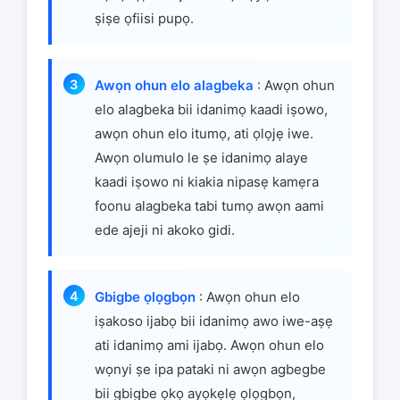
ṣiṣe ọfiisi pupọ.
Awọn ohun elo alagbeka
: Awọn ohun
elo alagbeka bii idanimọ kaadi iṣowo,
awọn ohun elo itumọ, ati ọlọjẹ iwe.
Awọn olumulo le ṣe idanimọ alaye
kaadi iṣowo ni kiakia nipasẹ kamẹra
foonu alagbeka tabi tumọ awọn aami
ede ajeji ni akoko gidi.
Gbigbe ọlọgbọn
: Awọn ohun elo
iṣakoso ijabọ bii idanimọ awo iwe-aṣẹ
ati idanimọ ami ijabọ. Awọn ohun elo
wọnyi ṣe ipa pataki ni awọn agbegbe
bii gbigbe ọkọ ayọkẹlẹ ọlọgbọn,