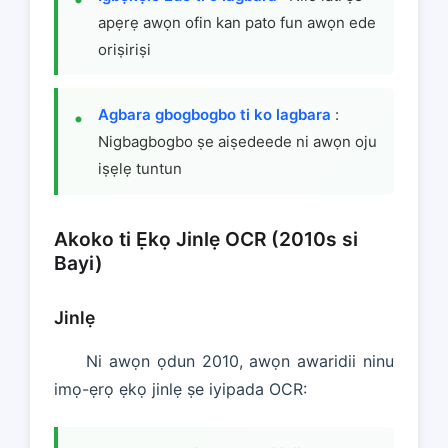
apẹrẹ awọn ofin kan pato fun awọn ede
oriṣiriṣi
Agbara gbogbogbo ti ko lagbara
:
Nigbagbogbo ṣe aiṣedeede ni awọn oju
iṣẹlẹ tuntun
Akoko ti Ẹkọ Jinlẹ OCR (2010s si
Bayi)
Jinlẹ
Ni awọn ọdun 2010, awọn awaridii ninu
imọ-ẹrọ ẹkọ jinlẹ ṣe iyipada OCR: