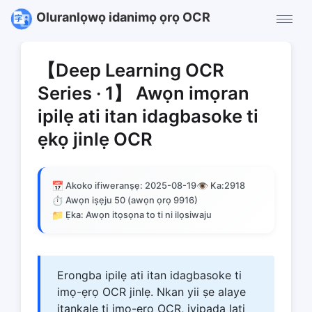
Oluranlọwọ idanimọ ọrọ OCR
【Deep Learning OCR
Series · 1】 Awọn imọran
ipilẹ ati itan idagbasoke ti
ẹkọ jinlẹ OCR
📅
👁️
Akoko ifiweranṣẹ: 2025-08-19
Ka:
2918
⏱️
Awọn iṣẹju 50 (awọn ọrọ 9916)
📁
Ẹka: Awọn itọsọna to ti ni ilọsiwaju
Erongba ipilẹ ati itan idagbasoke ti
imọ-ẹrọ OCR jinlẹ. Nkan yii ṣe alaye
itankalẹ ti imọ-ẹrọ OCR, iyipada lati