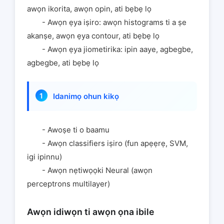
awọn ikorita, awọn opin, ati bẹbẹ lọ
- Awọn ẹya iṣiro: awọn histograms ti a ṣe
akanṣe, awọn ẹya contour, ati bẹbẹ lọ
- Awọn ẹya jiometirika: ipin aaye, agbegbe,
agbegbe, ati bẹbẹ lọ
Idanimọ ohun kikọ
- Awoṣe ti o baamu
- Awọn classifiers iṣiro (fun apẹẹrẹ, SVM,
igi ipinnu)
- Awọn nẹtiwọọki Neural (awọn
perceptrons multilayer)
Awọn idiwọn ti awọn ọna ibile