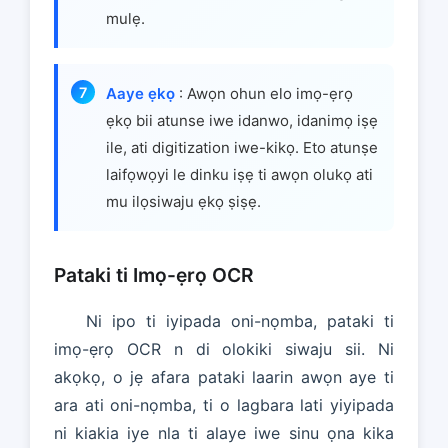
mulẹ.
Aaye ẹkọ
: Awọn ohun elo imọ-ẹrọ
ẹkọ bii atunse iwe idanwo, idanimọ iṣẹ
ile, ati digitization iwe-kikọ. Eto atunṣe
laifọwọyi le dinku iṣẹ ti awọn olukọ ati
mu ilọsiwaju ẹkọ ṣiṣẹ.
Pataki ti Imọ-ẹrọ OCR
Ni ipo ti iyipada oni-nọmba, pataki ti
imọ-ẹrọ OCR n di olokiki siwaju sii. Ni
akọkọ, o jẹ afara pataki laarin awọn aye ti
ara ati oni-nọmba, ti o lagbara lati yiyipada
ni kiakia iye nla ti alaye iwe sinu ọna kika