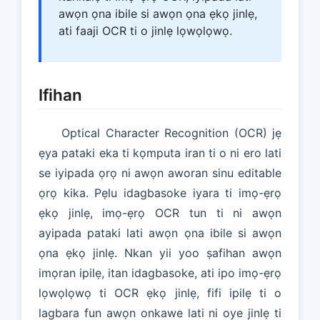
awọn ọna ibile si awọn ọna ẹkọ jinlẹ,
ati faaji OCR ti o jinlẹ lọwọlọwọ.
Ifihan
Optical Character Recognition (OCR) jẹ
ẹya pataki eka ti kọmputa iran ti o ni ero lati
se iyipada ọrọ ni awọn aworan sinu editable
ọrọ kika. Pẹlu idagbasoke iyara ti imọ-ẹrọ
ẹkọ jinlẹ, imọ-ẹrọ OCR tun ti ni awọn
ayipada pataki lati awọn ọna ibile si awọn
ọna ẹkọ jinlẹ. Nkan yii yoo ṣafihan awọn
imọran ipilẹ, itan idagbasoke, ati ipo imọ-ẹrọ
lọwọlọwọ ti OCR ẹkọ jinlẹ, fifi ipilẹ ti o
lagbara fun awọn onkawe lati ni oye jinlẹ ti