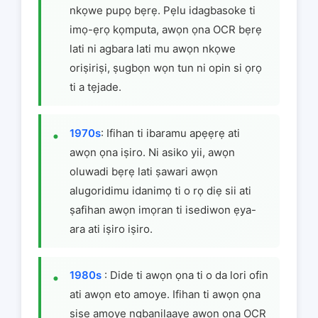
nkọwe pupọ bẹrẹ. Pẹlu idagbasoke ti
imọ-ẹrọ kọmputa, awọn ọna OCR bẹrẹ
lati ni agbara lati mu awọn nkọwe
oriṣiriṣi, ṣugbọn wọn tun ni opin si ọrọ
ti a tẹjade.
1970s
: Ifihan ti ibaramu apẹẹrẹ ati
awọn ọna iṣiro. Ni asiko yii, awọn
oluwadi bẹrẹ lati ṣawari awọn
alugoridimu idanimọ ti o rọ diẹ sii ati
ṣafihan awọn imọran ti isediwon ẹya-
ara ati iṣiro iṣiro.
1980s
: Dide ti awọn ọna ti o da lori ofin
ati awọn eto amoye. Ifihan ti awọn ọna
ṣiṣe amoye ngbanilaaye awọn ọna OCR