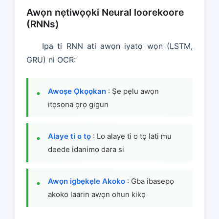
Awọn nẹtiwọọki Neural loorekoore
(RNNs)
Ipa ti RNN ati awọn iyatọ wọn (LSTM,
GRU) ni OCR:
Awoṣe Ọkọọkan
: Ṣe pẹlu awọn
itọsọna ọrọ gigun
Alaye ti o tọ
: Lo alaye ti o tọ lati mu
deede idanimọ dara si
Awọn igbẹkẹle Akoko
: Gba ibasepọ
akoko laarin awọn ohun kikọ