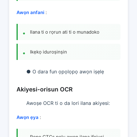
Awọn anfani
:
Ilana ti o rọrun ati ti o munadoko
Ikẹkọ iduroṣinṣin
● O dara fun ọpọlọpọ awọn iṣẹlẹ
Akiyesi-orisun OCR
Awoṣe OCR ti o da lori ilana akiyesi:
Awọn ẹya
:
Rọpo CTCs pẹlu awọn ilana ifojusi