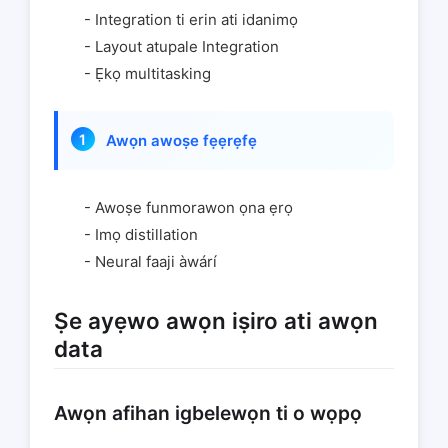
- Integration ti erin ati idanimọ
- Layout atupale Integration
- Ẹkọ multitasking
Awọn awoṣe fẹẹrẹfẹ
- Awoṣe funmorawon ọna ẹrọ
- Imọ distillation
- Neural faaji àwárí
Ṣe ayẹwo awọn iṣiro ati awọn
data
Awọn afihan igbelewọn ti o wọpọ