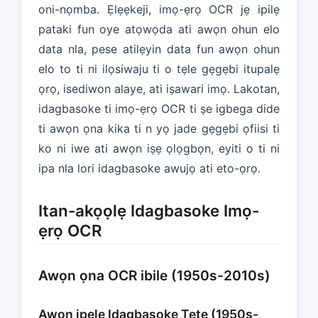
oni-nọmba. Ẹlẹẹkeji, imọ-ẹrọ OCR jẹ ipilẹ
pataki fun oye atọwọda ati awọn ohun elo
data nla, pese atilẹyin data fun awọn ohun
elo to ti ni ilọsiwaju ti o tẹle gẹgẹbi itupalẹ
ọrọ, isediwon alaye, ati iṣawari imọ. Lakotan,
idagbasoke ti imọ-ẹrọ OCR ti ṣe igbega dide
ti awọn ọna kika ti n yọ jade gẹgẹbi ọfiisi ti
ko ni iwe ati awọn iṣẹ ọlọgbọn, eyiti o ti ni
ipa nla lori idagbasoke awujọ ati eto-ọrọ.
Itan-akọọlẹ Idagbasoke Imọ-
ẹrọ OCR
Awọn ọna OCR ibile (1950s-2010s)
Awọn ipele Idagbasoke Tete (1950s-