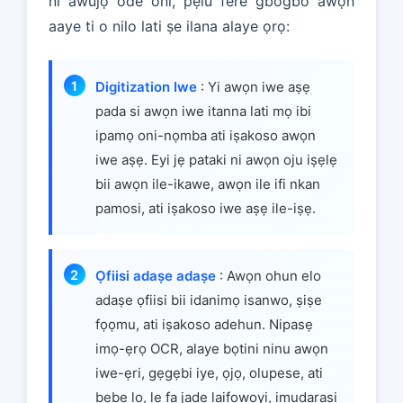
ni awujọ ode oni, pẹlu fere gbogbo awọn
aaye ti o nilo lati ṣe ilana alaye ọrọ:
Digitization Iwe
: Yi awọn iwe aṣẹ
pada si awọn iwe itanna lati mọ ibi
ipamọ oni-nọmba ati iṣakoso awọn
iwe aṣẹ. Eyi jẹ pataki ni awọn oju iṣẹlẹ
bii awọn ile-ikawe, awọn ile ifi nkan
pamosi, ati iṣakoso iwe aṣẹ ile-iṣẹ.
Ọfiisi adaṣe adaṣe
: Awọn ohun elo
adaṣe ọfiisi bii idanimọ isanwo, ṣiṣe
fọọmu, ati iṣakoso adehun. Nipasẹ
imọ-ẹrọ OCR, alaye bọtini ninu awọn
iwe-ẹri, gẹgẹbi iye, ọjọ, olupese, ati
bẹbẹ lọ, le fa jade laifọwọyi, imudarasi