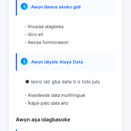
Awọn ibeere akoko gidi
- Imuṣiṣẹ alagbeka
- Iširo eti
- Awoṣe funmorawon
Awọn idiyele Alaye Data
● Iṣoro lati gba data ti o tobi julọ
- Aiṣedeede data multilingual
- Ìkápá-pato data aito
Awọn aṣa idagbasoke