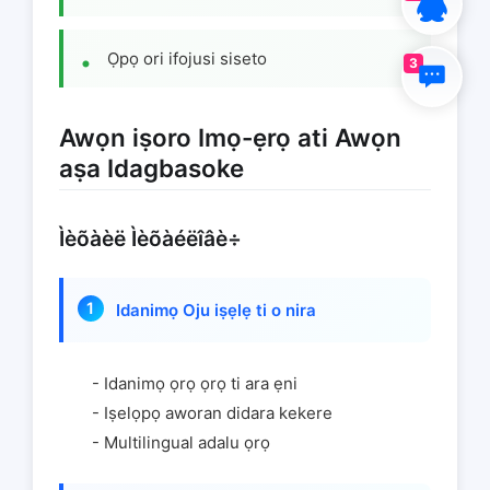
Ọpọ ori ifojusi siseto
3
Awọn iṣoro Imọ-ẹrọ ati Awọn
aṣa Idagbasoke
Ìèõàèë Ìèõàéëîâè÷
Idanimọ Oju iṣẹlẹ ti o nira
- Idanimọ ọrọ ọrọ ti ara ẹni
- Iṣelọpọ aworan didara kekere
- Multilingual adalu ọrọ