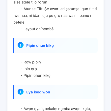
ṣiṣe atẹle ti o rọrun
- Atunse Tilt: Ṣe awari ati ṣatunṣe igun tilt ti
iwe naa, ni idaniloju pe ọrọ naa wa ni ibamu ni
petele
- Layout onínọmbà
Pipin ohun kikọ
- Row pipin
- Ipin ọrọ
- Pipin ohun kikọ
Ẹya isediwon
- Awọn ẹya igbekalẹ: nọmba awọn ikọlu,