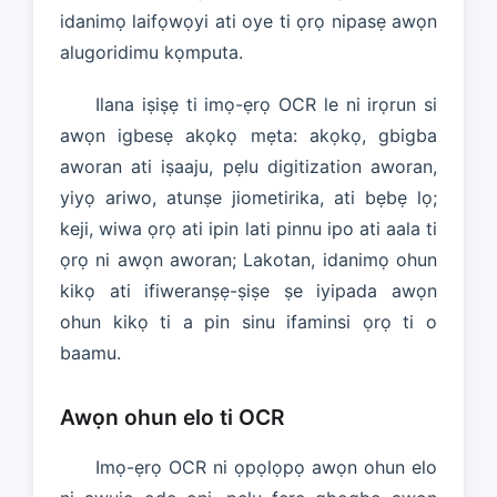
idanimọ laifọwọyi ati oye ti ọrọ nipasẹ awọn
alugoridimu kọmputa.
Ilana iṣiṣẹ ti imọ-ẹrọ OCR le ni irọrun si
awọn igbesẹ akọkọ mẹta: akọkọ, gbigba
aworan ati iṣaaju, pẹlu digitization aworan,
yiyọ ariwo, atunṣe jiometirika, ati bẹbẹ lọ;
keji, wiwa ọrọ ati ipin lati pinnu ipo ati aala ti
ọrọ ni awọn aworan; Lakotan, idanimọ ohun
kikọ ati ifiweranṣẹ-ṣiṣe ṣe iyipada awọn
ohun kikọ ti a pin sinu ifaminsi ọrọ ti o
baamu.
Awọn ohun elo ti OCR
Imọ-ẹrọ OCR ni ọpọlọpọ awọn ohun elo