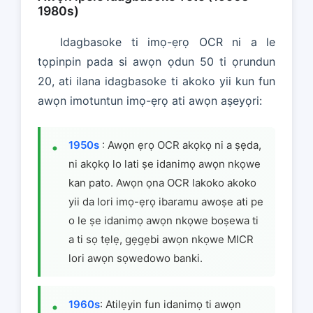
1980s)
Idagbasoke ti imọ-ẹrọ OCR ni a le
tọpinpin pada si awọn ọdun 50 ti ọrundun
20, ati ilana idagbasoke ti akoko yii kun fun
awọn imotuntun imọ-ẹrọ ati awọn aṣeyọri:
1950s
: Awọn ẹrọ OCR akọkọ ni a ṣẹda,
ni akọkọ lo lati ṣe idanimọ awọn nkọwe
kan pato. Awọn ọna OCR lakoko akoko
yii da lori imọ-ẹrọ ibaramu awoṣe ati pe
o le ṣe idanimọ awọn nkọwe boṣewa ti
a ti sọ tẹlẹ, gẹgẹbi awọn nkọwe MICR
lori awọn sọwedowo banki.
1960s
: Atilẹyin fun idanimọ ti awọn