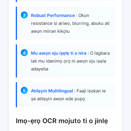
Robust Performance
: Okun
resistance si ariwo, blurring, abuku ati
awọn miiran kikọlu
Mu awọn oju iṣẹlẹ ti o nira
: O lagbara
lati mu idanimọ ọrọ ni awọn oju iṣẹlẹ
adayeba
Atilẹyin Multilingual
: Faaji iṣọkan le
ṣe atilẹyin awọn ede pupọ
Imọ-ẹrọ OCR mojuto ti o jinlẹ