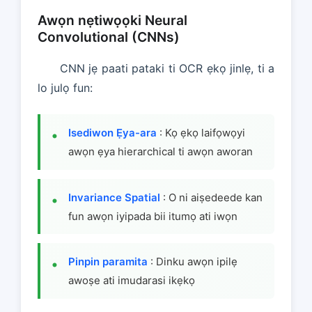
Awọn nẹtiwọọki Neural
Convolutional (CNNs)
CNN jẹ paati pataki ti OCR ẹkọ jinlẹ, ti a
lo julọ fun:
Isediwon Ẹya-ara
: Kọ ẹkọ laifọwọyi
awọn ẹya hierarchical ti awọn aworan
Invariance Spatial
: O ni aiṣedeede kan
fun awọn iyipada bii itumọ ati iwọn
Pinpin paramita
: Dinku awọn ipilẹ
awoṣe ati imudarasi ikẹkọ