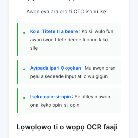
Awọn ẹya ara ẹrọ ti CTC isonu iṣẹ:
Ko si Titete ti a beere
: Ko si iwulo fun
awọn iwọn titete deede ti ohun kikọ
silẹ
Ayípadà Ipari Ọkọọkan
: Mu awọn oran
pẹlu aiṣedeede input ati o wu gigun
Ikẹkọ opin-si-opin
: Ṣe atilẹyin awọn
ọna ikẹkọ opin-si-opin
Lọwọlọwọ ti o wọpọ OCR faaji