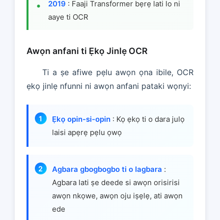
2019
: Faaji Transformer bẹrẹ lati lo ni
aaye ti OCR
Awọn anfani ti Ẹkọ Jinlẹ OCR
Ti a ṣe afiwe pẹlu awọn ọna ibile, OCR
ẹkọ jinlẹ nfunni ni awọn anfani pataki wọnyi:
Ẹkọ opin-si-opin
: Kọ ẹkọ ti o dara julọ
laisi apẹrẹ pẹlu ọwọ
Agbara gbogbogbo ti o lagbara
:
Agbara lati ṣe deede si awọn orisirisi
awọn nkọwe, awọn oju iṣẹlẹ, ati awọn
ede