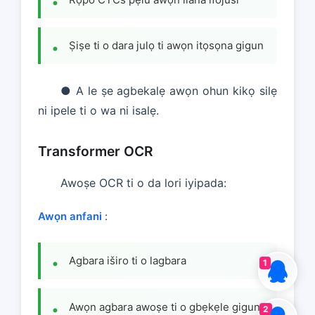
Ṣiṣe ti o dara julọ ti awọn itọsọna gigun
● A le ṣe agbekalẹ awọn ohun kikọ silẹ
ni ipele ti o wa ni isalẹ.
Transformer OCR
Awoṣe OCR ti o da lori iyipada:
Awọn anfani
:
Agbara iširo ti o lagbara
1
Awọn agbara awoṣe ti o gbẹkẹle gigun
2