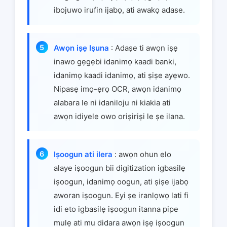
ibojuwo irufin ijabọ, ati awakọ adase.
Awọn iṣẹ Iṣuna
: Adaṣe ti awọn iṣẹ
inawo gẹgẹbi idanimọ kaadi banki,
idanimọ kaadi idanimọ, ati ṣiṣe ayẹwo.
Nipasẹ imọ-ẹrọ OCR, awọn idanimọ
alabara le ni idaniloju ni kiakia ati
awọn idiyele owo oriṣiriṣi le ṣe ilana.
Iṣoogun ati ilera
: awọn ohun elo
alaye iṣoogun bii digitization igbasilẹ
iṣoogun, idanimọ oogun, ati ṣiṣe ijabọ
aworan iṣoogun. Eyi ṣe iranlọwọ lati fi
idi eto igbasilẹ iṣoogun itanna pipe
mulẹ ati mu didara awọn iṣẹ iṣoogun