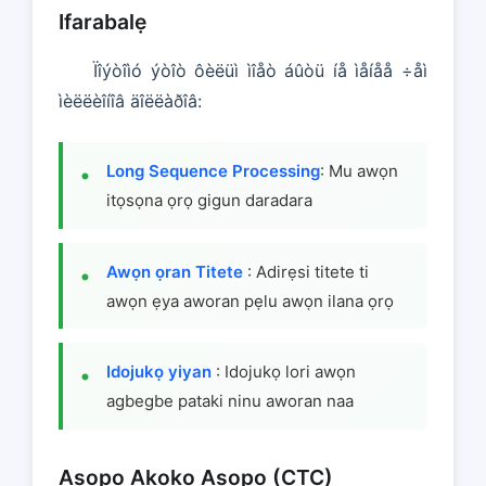
Ifarabalẹ
Ïîýòîìó ýòîò ôèëüì ìîåò áûòü íå ìåíåå ÷åì
ìèëëèîíîâ äîëëàðîâ:
Long Sequence Processing
: Mu awọn
itọsọna ọrọ gigun daradara
Awọn ọran Titete
: Adirẹsi titete ti
awọn ẹya aworan pẹlu awọn ilana ọrọ
Idojukọ yiyan
: Idojukọ lori awọn
agbegbe pataki ninu aworan naa
Asopọ Akoko Asopọ (CTC)