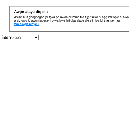
Awọn alaye diẹ sii:
Aṣiṣe 403 gbogbogbo yii tọka pe awọn olumulo ti o ti jẹrisi ko ni aṣẹ lati wọle si a
a si, jọwọ lo awọn igbesẹ ti o wa loke lati gba alaye diẹ sii nipa idi ti aṣiṣe naa.
Wo awọn alaye »