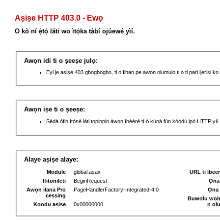
Aṣiṣe HTTP 403.0 - Ewọ
O kò ní ẹ̀tọ́ láti wo ìtọ́ka tàbí ojúewé yìí.
Awọn idi ti o ṣeeṣe julọ:
Eyi jẹ aṣiṣe 403 gbogbogbo, ti o fihan pe awọn olumulo ti o ti pari ijẹrisi ko 
Awọn iṣe ti o ṣeeṣe:
Ṣẹ̀dá òfin ìtọ́sẹ̀ láti tọpinpin àwọn ìbéèrè tí ó kùnà fún kóòdù ipò HTTP yìí.
Alaye aṣiṣe alaye:
Module
global.asax
URL ti ibee
Ifitonileti
BeginRequest
Ọna 
Awọn ilana Pro
PageHandlerFactory-Integrated-4.0
Ọna 
cessing
Buwolu wọl
Koodu aṣiṣe
0x00000000
n ol