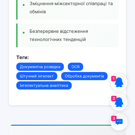
Зміцнення міжсекторної співпраці та
обмінів
Безперервне відстеження
технологічних тенденцій
Теги:
Документна розвідка
OCR
Штучний інтелект
Обробка документів
1
Інтелектуальна аналітика
2
3