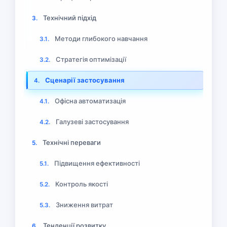
Технічний підхід
3.
Методи глибокого навчання
3.1.
Стратегія оптимізації
3.2.
Сценарії застосування
4.
Офісна автоматизація
4.1.
Галузеві застосування
4.2.
Технічні переваги
5.
Підвищення ефективності
5.1.
Контроль якості
5.2.
Зниження витрат
5.3.
Тенденції розвитку
6.