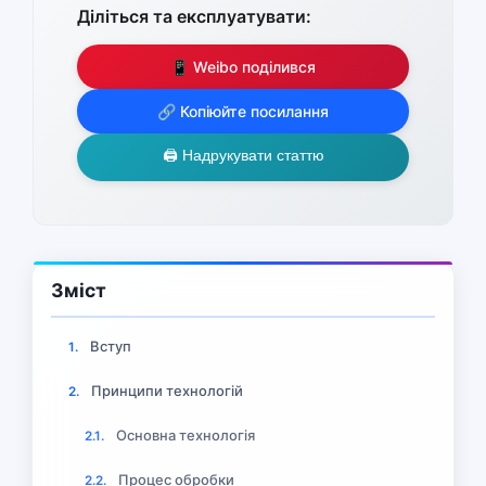
Діліться та експлуатувати:
📱 Weibo поділився
🔗 Копіюйте посилання
🖨️ Надрукувати статтю
Зміст
Вступ
1.
Принципи технологій
2.
Основна технологія
2.1.
Процес обробки
2.2.