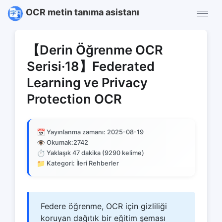
OCR metin tanıma asistanı
【Derin Öğrenme OCR
Serisi·18】Federated
Learning ve Privacy
Protection OCR
📅
Yayınlanma zamanı: 2025-08-19
👁️
Okumak:
2742
⏱️
Yaklaşık 47 dakika (9290 kelime)
📁
Kategori: İleri Rehberler
Federe öğrenme, OCR için gizliliği
koruyan dağıtık bir eğitim şeması