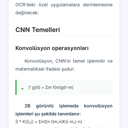
OCR'deki özel uygulamalara derinlemesine
değinecek.
CNN Temelleri
Konvolüsyon operasyonları
Konvolüsyon, CNN'in temel işlemidir ve
matematiksel ifadesi şudur:
(f
g)(t) = Σm f(m)g(t-m)
2B görüntü işlemede konvolüsyon
işlemleri şu şekilde tanımlanır:
(I * K)(i,j) = ΣmΣn I(m,n)K(i-m,j-n)