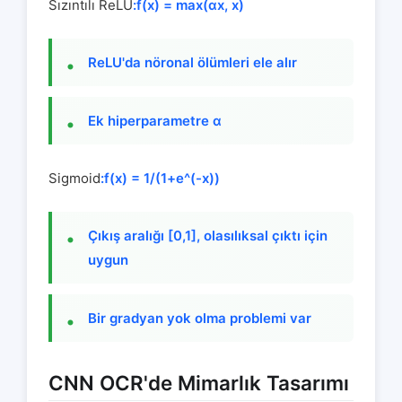
Sızıntılı ReLU
:f(x) = max(αx, x)
ReLU'da nöronal ölümleri ele alır
Ek hiperparametre α
Sigmoid
:f(x) = 1/(1+e^(-x))
Çıkış aralığı [0,1], olasılıksal çıktı için
uygun
Bir gradyan yok olma problemi var
CNN OCR'de Mimarlık Tasarımı