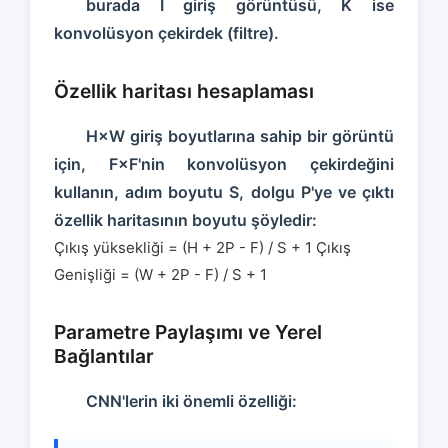
burada I giriş görüntüsü, K ise
konvolüsyon çekirdek (filtre).
Özellik haritası hesaplaması
H×W giriş boyutlarına sahip bir görüntü
için, F×F'nin konvolüsyon çekirdeğini
kullanın, adım boyutu S, dolgu P'ye ve çıktı
özellik haritasının boyutu şöyledir:
Çıkış yüksekliği = (H + 2P - F) / S + 1
Çıkış
Genişliği = (W + 2P - F) / S + 1
Parametre Paylaşımı ve Yerel
Bağlantılar
CNN'lerin iki önemli özelliği: