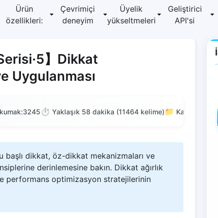
Ürün
Çevrimiçi
Üyelik
Geliştirici
özellikleri:
deneyim
yükseltmeleri
API'si
erisi·5】Dikkat
 ve Uygulanması
⏱️
📁
kumak:
3245
Yaklaşık 58 dakika (11464 kelime)
Kategori: İle
u başlı dikkat, öz-dikkat mekanizmaları ve
siplerine derinlemesine bakın. Dikkat ağırlık
 performans optimizasyon stratejilerinin