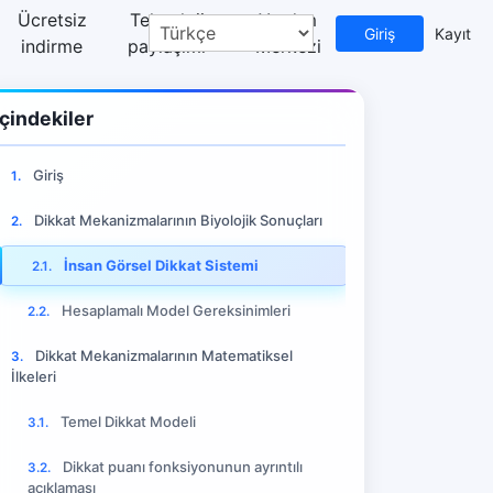
Ücretsiz
Teknoloji
Yardım
Giriş
Kayıt
indirme
paylaşımı
Merkezi
İçindekiler
Giriş
1.
Dikkat Mekanizmalarının Biyolojik Sonuçları
2.
ri Rehberler
İnsan Görsel Dikkat Sistemi
2.1.
Hesaplamalı Model Gereksinimleri
2.2.
Dikkat Mekanizmalarının Matematiksel
3.
İlkeleri
Temel Dikkat Modeli
3.1.
Dikkat puanı fonksiyonunun ayrıntılı
3.2.
açıklaması