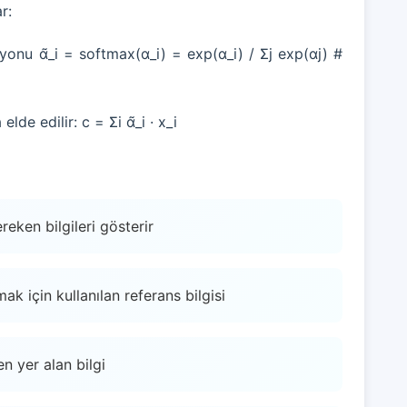
r:
iyonu α̃_i = softmax(α_i) = exp(α_i) / Σj exp(αj) #
lde edilir: c = Σi α̃_i · x_i
eken bilgileri gösterir
ak için kullanılan referans bilgisi
n yer alan bilgi