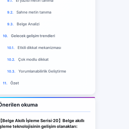
El yazısı metin tanıma
9.1.
Sahne metin tanıma
9.2.
Belge Analizi
9.3.
Gelecek gelişim trendleri
10.
Etkili dikkat mekanizması
10.1.
Çok modlu dikkat
10.2.
Yorumlanabilirlik Geliştirme
10.3.
Özet
11.
Önerilen okuma
【Belge Akıllı İşleme Serisi·20】Belge akıllı
işleme teknolojisinin gelişim olanakları: