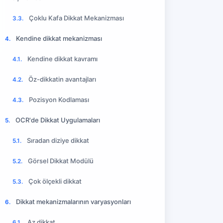
Çoklu Kafa Dikkat Mekanizması
3.3.
Kendine dikkat mekanizması
4.
Kendine dikkat kavramı
4.1.
Öz-dikkatin avantajları
4.2.
Pozisyon Kodlaması
4.3.
OCR'de Dikkat Uygulamaları
5.
Sıradan diziye dikkat
5.1.
Görsel Dikkat Modülü
5.2.
Çok ölçekli dikkat
5.3.
Dikkat mekanizmalarının varyasyonları
6.
Az dikkat
6.1.