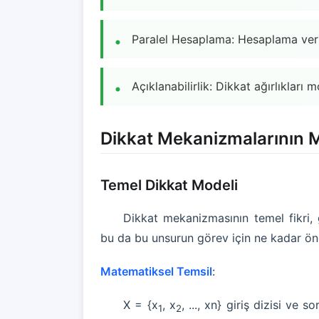
Paralel Hesaplama: Hesaplama veriml
Açıklanabilirlik: Dikkat ağırlıkları 
Dikkat Mekanizmalarının Ma
Temel Dikkat Modeli
Dikkat mekanizmasının temel fikri, g
bu da bu unsurun görev için ne kadar öne
Matematiksel Temsil
:
X = {x
, x
, ..., xn} giriş dizisi ve
1
2