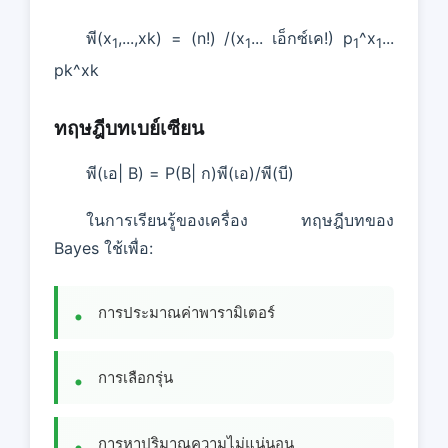
พี(x
,...,xk) = (n!) /(x
... เอ็กซ์เค!) p
^x
...
1
1
1
1
pk^xk
ทฤษฎีบทเบย์เซียน
พี(เอ| B) = P(B| ก)พี(เอ)/พี(บี)
ในการเรียนรู้ของเครื่อง ทฤษฎีบทของ
Bayes ใช้เพื่อ:
การประมาณค่าพารามิเตอร์
การเลือกรุ่น
การหาปริมาณความไม่แน่นอน