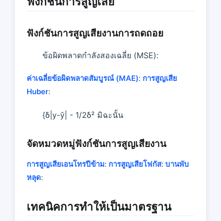
ฟังก์ชั่นการสูญเสีย
ฟังก์ชันการสูญเสียงานการถดถอย
ข้อผิดพลาดกําลังสองเฉลี่ย (MSE):
ค่าเฉลี่ยข้อผิดพลาดสัมบูรณ์ (MAE)
:
การสูญเสีย
Huber
:
{δ|y-ŷ| - 1/2δ² มิฉะนั้น
จัดหมวดหมู่ฟังก์ชันการสูญเสียงาน
การสูญเสียเอนโทรปีข้าม
:
การสูญเสียโฟกัส
:
บานพับ
หลุด
:
เทคนิคการทําให้เป็นมาตรฐาน