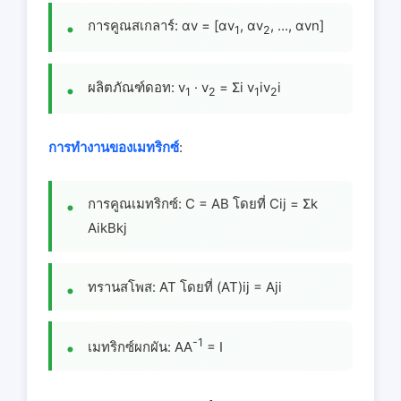
การคูณสเกลาร์: αv = [αv
, αv
, ..., αvn]
1
2
ผลิตภัณฑ์ดอท: v
· v
= Σi v
iv
i
1
2
1
2
การทํางานของเมทริกซ์
:
การคูณเมทริกซ์: C = AB โดยที่ Cij = Σk
AikBkj
ทรานสโพส: AT โดยที่ (AT)ij = Aji
-1
เมทริกซ์ผกผัน: AA
= I