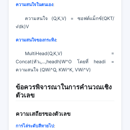
ความสนใจในตนเอง
:
ความสนใจ (Q,K,V) = ซอฟต์แม็กซ์(QKT/
√dk)V
ความสนใจของกระทิง
:
MultiHead(Q,K,V) =
Concat(หัว₁,...,headh)W^O โดยที่ headi =
ความสนใจ (QWi^Q, KWi^K, VWi^V)
ข้อควรพิจารณาในการคํานวณเชิง
ตัวเลข
ความเสถียรของตัวเลข
การไล่ระดับสีหายไป
: