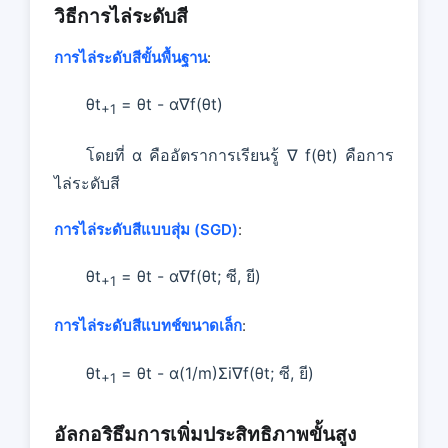
วิธีการไล่ระดับสี
การไล่ระดับสีขั้นพื้นฐาน
:
θt
= θt - α∇f(θt)
+1
โดยที่ α คืออัตราการเรียนรู้ ∇ f(θt) คือการ
ไล่ระดับสี
การไล่ระดับสีแบบสุ่ม (SGD)
:
θt
= θt - α∇f(θt; ซี, ยี)
+1
การไล่ระดับสีแบทช์ขนาดเล็ก
:
θt
= θt - α(1/m)Σi∇f(θt; ซี, ยี)
+1
อัลกอริธึมการเพิ่มประสิทธิภาพขั้นสูง