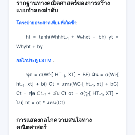
รากฐานทางคณิตศาสตร์ของการสร้าง
แบบจําลองลําดับ
โครงข่ายประสาทเทียมที่เกิดซ้ํา
:
ht = tanh(Whhht
+ Wₓhxt + bh) yt =
-1
Whγht + bγ
กลไกประตู LSTM
:
ฟุต = σ(Wf·[ HT
, XT] + BF) มัน = σ(Wi·[
-1
ht
, xt] + bi) C̃t = แทน(WC·[ ht
, xt] + bC)
-1
-1
Ct = ฟุต
Ct
+ มัน
C̃t ot = σ(วู·[ HT
, XT] +
-1
-1
โบ) ht = ot * แทน(Ct)
การแสดงกลไกความสนใจทาง
คณิตศาสตร์