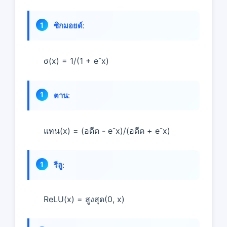
ซิกมอยด์
:
-
σ(x) = 1/(1 + e
x)
ตาน
:
-
-
แทน(x) = (อดีต - e
x)/(อดีต + e
x)
รีลู
:
ReLU(x) = สูงสุด(0, x)