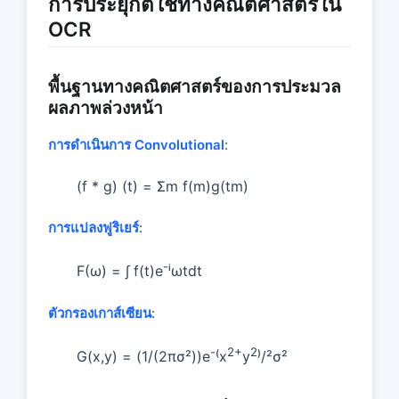
การประยุกต์ใช้ทางคณิตศาสตร์ใน
OCR
พื้นฐานทางคณิตศาสตร์ของการประมวล
ผลภาพล่วงหน้า
การดําเนินการ Convolutional
:
(f * g) (t) = Σm f(m)g(tm)
การแปลงฟูริเยร์
:
-
F(ω) = ∫ f(t)e
ⁱωtdt
ตัวกรองเกาส์เซียน
:
-
2+
2
G(x,y) = (1/(2πσ²))e
⁽x
y
⁾/²σ²