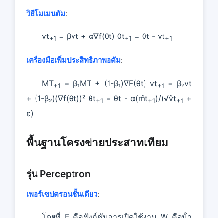
วิธีโมเมนตัม
:
vt
= βvt + α∇f(θt) θt
= θt - vt
+1
+1
+1
เครื่องมือเพิ่มประสิทธิภาพอดัม
:
MT
= β₁MT + (1-β₁)∇F(θt) vt
= β₂vt
+1
+1
+ (1-β₂)(∇f(θt))² θt
= θt - α(m̂t
)/(√v̂t
+
+1
+1
+1
ε)
พื้นฐานโครงข่ายประสาทเทียม
รุ่น Perceptron
เพอร์เซปตรอนชั้นเดียว
:
โดยที่ F คือฟังก์ชันการเปิดใช้งาน W คือน้ํา