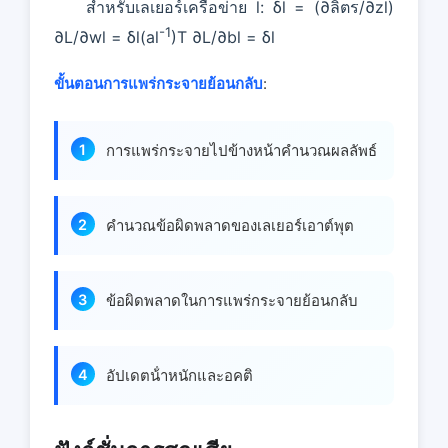
สําหรับเลเยอร์เครือข่าย l: δl = (∂ลิตร/∂zl)
-1
∂L/∂wl = δl(al
)T ∂L/∂bl = δl
ขั้นตอนการแพร่กระจายย้อนกลับ
:
การแพร่กระจายไปข้างหน้าคํานวณผลลัพธ์
คํานวณข้อผิดพลาดของเลเยอร์เอาต์พุต
ข้อผิดพลาดในการแพร่กระจายย้อนกลับ
อัปเดตน้ําหนักและอคติ