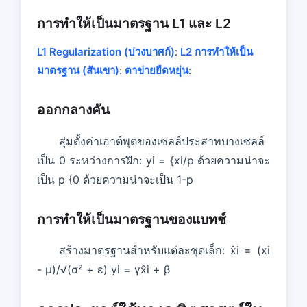
การทําให้เป็นมาตรฐาน L1 และ L2
L1 Regularization (บ่วงบาศก์)
:
L2 การทําให้เป็น
มาตรฐาน (สันเขา)
:
ตาข่ายยืดหยุ่น
:
ออกกลางคัน
สุ่มตั้งค่าเอาต์พุตของเซลล์ประสาทบางเซลล์
เป็น 0 ระหว่างการฝึก: yi = {xi/p ด้วยความน่าจะ
เป็น p {0 ด้วยความน่าจะเป็น 1-p
การทําให้เป็นมาตรฐานของแบทช์
สร้างมาตรฐานสําหรับแต่ละชุดเล็ก: x̂i = (xi
- μ)/√(σ² + ε) yi = γx̂i + β