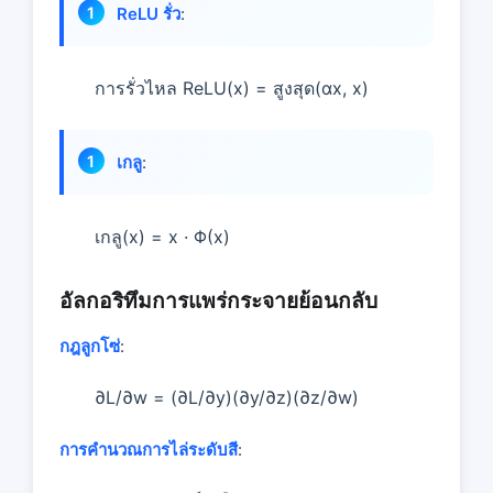
ReLU รั่ว
:
การรั่วไหล ReLU(x) = สูงสุด(αx, x)
เกลู
:
เกลู(x) = x · Φ(x)
อัลกอริทึมการแพร่กระจายย้อนกลับ
กฎลูกโซ่
:
∂L/∂w = (∂L/∂y)(∂y/∂z)(∂z/∂w)
การคํานวณการไล่ระดับสี
: