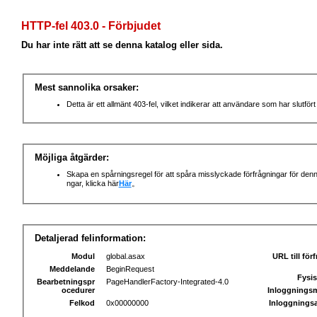
HTTP-fel 403.0 - Förbjudet
Du har inte rätt att se denna katalog eller sida.
Mest sannolika orsaker:
Detta är ett allmänt 403-fel, vilket indikerar att användare som har slutfört 
Möjliga åtgärder:
Skapa en spårningsregel för att spåra misslyckade förfrågningar för den
ngar, klicka här
Här
。
Detaljerad felinformation:
Modul
global.asax
URL till för
Meddelande
BeginRequest
Fysis
Bearbetningspr
PageHandlerFactory-Integrated-4.0
ocedurer
Inloggnings
Felkod
0x00000000
Inloggnings