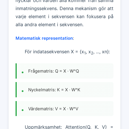
nycklar och värden alla kommer från samma
inmatningssekvens. Denna mekanism gör att
varje element i sekvensen kan fokusera på
alla andra element i sekvensen.
Matematisk representation
:
För indatasekvensen X = {x
, x
, ..., xn}:
1
2
Frågematris: Q = X · W^Q
Nyckelmatris: K = X · W^K
Värdematris: V = X · W^V
Uppmärksamhet: Attention(Q, K, V) =