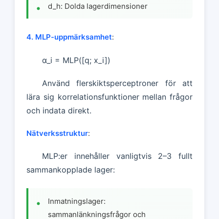
d_h: Dolda lagerdimensioner
4. MLP-uppmärksamhet
:
α_i = MLP([q; x_i])
Använd flerskiktsperceptroner för att
lära sig korrelationsfunktioner mellan frågor
och indata direkt.
Nätverksstruktur
:
MLP:er innehåller vanligtvis 2–3 fullt
sammankopplade lager:
Inmatningslager:
sammanlänkningsfrågor och