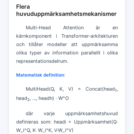
Flera
huvuduppmärksamhetsmekanismer
Multi-Head Attention är en
kärnkomponent i Transformer-arkitekturen
och tillåter modeller att uppmärksamma
olika typer av information parallellt i olika
representationsdelrum.
Matematisk definition
:
MultiHead(Q, K, V) = Concat(head
,
1
head
, ..., headh) · W^O
2
där varje uppmärksamhetshuvud
definieras som: headi = Uppmärksamhet(Q·
W_i^Q, K· W_i^K, V·W_i^V)