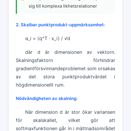
sig till komplexa likhetsrelationer
2. Skalbar punktprodukt-uppmärksamhet
:
α_i = (q^T · x_i) / √d
där d är dimensionen av vektorn.
Skalningsfaktorn förhindrar
gradientförsvinnandeproblemet som orsakas
av det stora punktproduktvärdet i
högdimensionellt rum.
Nödvändigheten av skalning
:
När dimension d är stor ökar variansen
för skalskallet, vilket gör att
softmaxfunktionen går in i mättnadsområdet