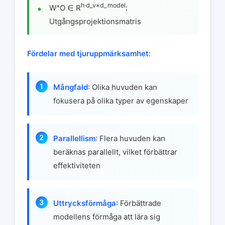
h·d_v×d_model
W^O ∈ R
:
Utgångsprojektionsmatris
Fördelar med tjuruppmärksamhet
:
Mångfald
: Olika huvuden kan
fokusera på olika typer av egenskaper
Parallellism
: Flera huvuden kan
beräknas parallellt, vilket förbättrar
effektiviteten
Uttrycksförmåga
: Förbättrade
modellens förmåga att lära sig