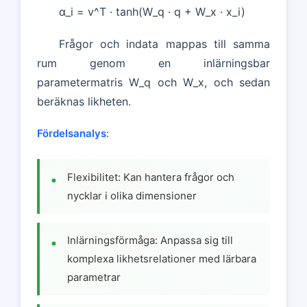
α_i = v^T · tanh(W_q · q + W_x · x_i)
Frågor och indata mappas till samma
rum genom en inlärningsbar
parametermatris W_q och W_x, och sedan
beräknas likheten.
Fördelsanalys
:
Flexibilitet: Kan hantera frågor och
nycklar i olika dimensioner
Inlärningsförmåga: Anpassa sig till
komplexa likhetsrelationer med lärbara
parametrar