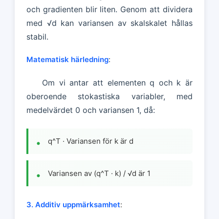
och gradienten blir liten. Genom att dividera
med √d kan variansen av skalskalet hållas
stabil.
Matematisk härledning
:
Om vi antar att elementen q och k är
oberoende stokastiska variabler, med
medelvärdet 0 och variansen 1, då:
q^T · Variansen för k är d
Variansen av (q^T · k) / √d är 1
3. Additiv uppmärksamhet
: