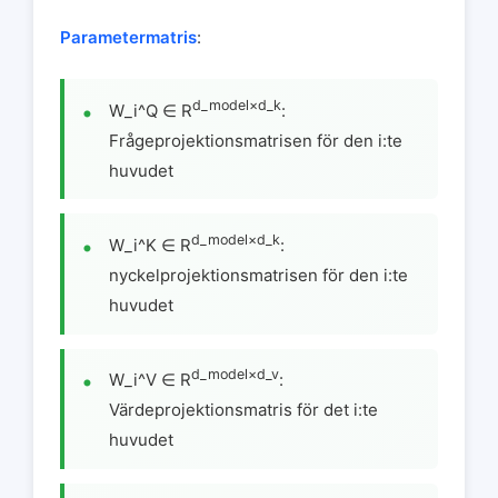
Parametermatris
:
d_model×d_k
W_i^Q ∈ R
:
Frågeprojektionsmatrisen för den i:te
huvudet
d_model×d_k
W_i^K ∈ R
:
nyckelprojektionsmatrisen för den i:te
huvudet
d_model×d_v
W_i^V ∈ R
:
Värdeprojektionsmatris för det i:te
huvudet