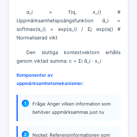
α_i = f(q, x_i) #
Uppmärksamhetspoängsfunktion α̃_i =
softmax(α_i) = exp(α_i) / Σj exp(αj) #
Normaliserad vikt
Den slutliga kontextvektorn erhålls
genom viktad summa: c = Σi α̃_i · x_i
Komponenter av
uppmärksamhetsmekanismer
:
Fråga: Anger vilken information som
behöver uppmärksammas just nu
Nyckel: Referensinformationen som