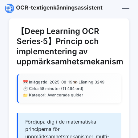
OCR-textigenkänningsassistent
【Deep Learning OCR
Series·5】Princip och
implementering av
uppmärksamhetsmekanism
📅
👁️
Inläggstid: 2025-08-19
Läsning:
3249
⏱️
Cirka 58 minuter (11 464 ord)
📁
Kategori: Avancerade guider
Fördjupa dig i de matematiska
principerna för
uppmärksamhetsmekanismer, multi-