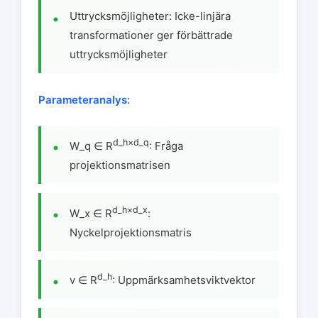
Uttrycksmöjligheter: Icke-linjära
transformationer ger förbättrade
uttrycksmöjligheter
Parameteranalys
:
d_h×d_q
W_q ∈ R
: Fråga
projektionsmatrisen
d_h×d_x
W_x ∈ R
:
Nyckelprojektionsmatris
d_h
v ∈ R
: Uppmärksamhetsviktvektor