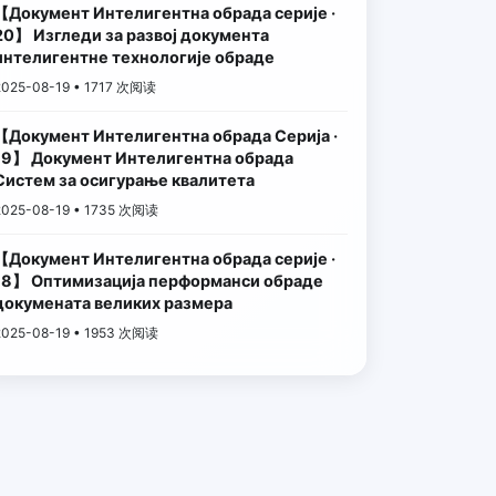
【Документ Интелигентна обрада серије ·
20】 Изгледи за развој документа
интелигентне технологије обраде
2025-08-19 • 1717 次阅读
【Документ Интелигентна обрада Серија ·
19】 Документ Интелигентна обрада
Систем за осигурање квалитета
2025-08-19 • 1735 次阅读
【Документ Интелигентна обрада серије ·
18】 Оптимизација перформанси обраде
докумената великих размера
2025-08-19 • 1953 次阅读