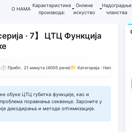
Карактеристике
Онлине
Надоградње
О НАМА
производа:
искуство
чланства
ерија · 7】 ЦТЦ Функција
ке
⏱️
📁
5
Прибл . 21 минута (4005 речи)
Категорија : Напредни во
ке обуке ЦТЦ губитка функције, као и
 проблема поравнања секвенце. Зароните у
ије декодирања и методе оптимизације.