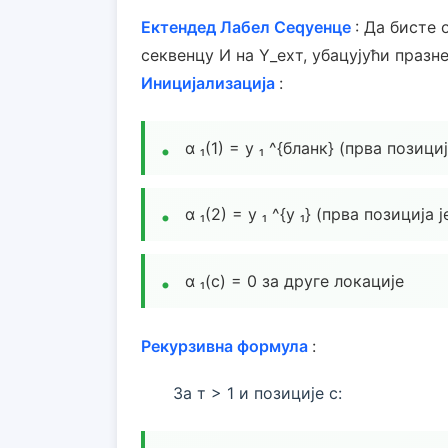
Ектендед Лабел Сеqуенце
: Да бисте
секвенцу И на Y_еxт, убацујући празн
Иницијализација
:
α ₁(1) = y ₁ ^{бланк} (прва позици
α ₁(2) = y ₁ ^{y ₁} (прва позиција 
α ₁(с) = 0 за друге локације
Рекурзивна формула
:
За т > 1 и позиције с: