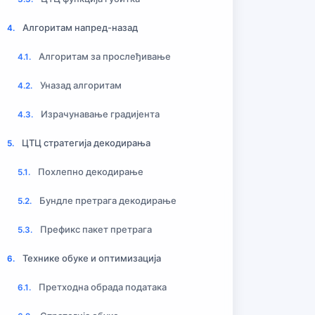
Алгоритам напред-назад
4.
Алгоритам за прослеђивање
4.1.
Уназад алгоритам
4.2.
Израчунавање градијента
4.3.
ЦТЦ стратегија декодирања
5.
Похлепно декодирање
5.1.
Бундле претрага декодирање
5.2.
Префикс пакет претрага
5.3.
Технике обуке и оптимизација
6.
Претходна обрада података
6.1.