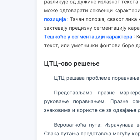
разликује од дужине излазног текста 
може одговарати секвенци карактери
позиција
: Тачан положај сваког лика
захтевају прецизну сегментацију кара
Тешкоће у сегментацији карактера
: 
текст, или уметнички фонтови боре д
ЦТЦ-ово решење
ЦТЦ решава проблеме поравнања 
Представљамо празне маркер
руковање поравнањем. Празне оз
знаковима и користе се за одвајање 
Вероватноћа пута: Израчунава 
Свака путања представља могућу кор