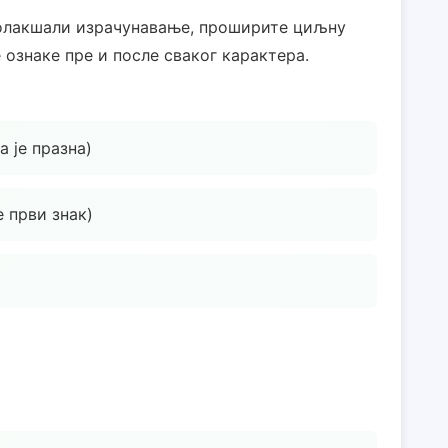
 олакшали израчунавање, проширите циљну
е ознаке пре и после сваког карактера.
ја је празна)
је први знак)