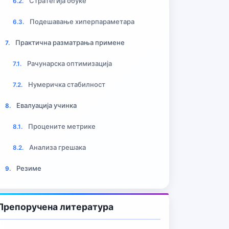
Стратегија обуке
6.2.
Подешавање хиперпараметара
6.3.
Практична разматрања примене
7.
Рачунарска оптимизација
7.1.
Нумеричка стабилност
7.2.
Евалуација учинка
8.
Процените метрике
8.1.
Анализа грешака
8.2.
Резиме
9.
Препоручена литература