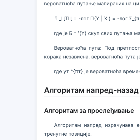
вероватноћа путање мапираних на ци
Л _ЦТЦ = -лог П(Y | X ) = -лог Σ_{π 
где је Б ⁻ ¹(Y) скуп свих путања м
Вероватноћа пута: Под претпос
корака независна, вероватноћа пута је:
где yт ^{πт} је вероватноћа време
Алгоритам напред-назад
Алгоритам за прослеђивање
Алгоритам напред израчунава в
тренутне позиције.