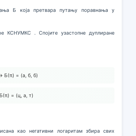
ања Б која претвара путању поравнања у
ре КСНУМКС . Спојите узастопне дуплиране
→ Б(π) = (а, б, б)
Б(π) = (ц, а, т)
исана као негативни логаритам збира свих