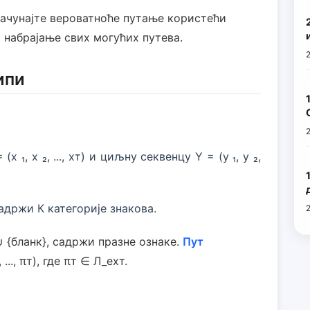
рачунајте вероватноће путање користећи
 набрајање свих могућих путева.
ипи
 ₁, x ₂, ..., xт) и циљну секвенцу Y = (y ₁, y ₂,
и садржи К категорије знакова.
∪ {бланк}, садржи празне ознаке.
Пут
 ..., πт), где πт ∈ Л_еxт.