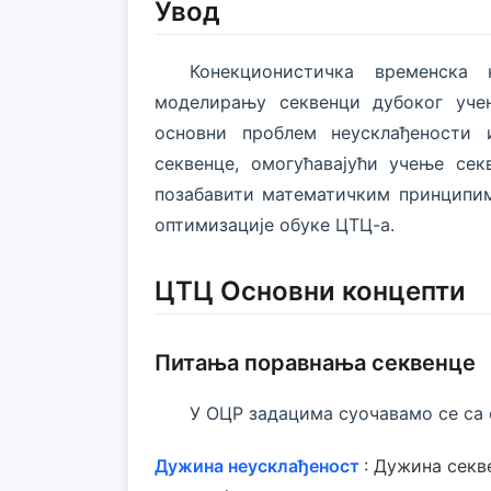
Увод
Конекционистичка временска
моделирању секвенци дубоког уче
основни проблем неусклађености 
секвенце, омогућавајући учење сек
позабавити математичким принципим
оптимизације обуке ЦТЦ-а.
ЦТЦ Основни концепти
Питања поравнања секвенце
У ОЦР задацима суочавамо се са
Дужина неусклађеност
: Дужина секв