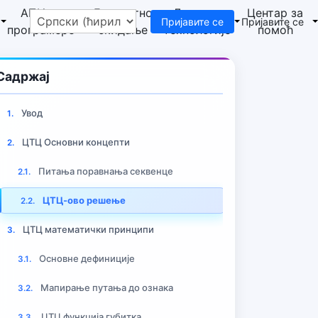
АПИ за
Бесплатно
Дељење
Центар за
Пријавите се
Пријавите се
програмере
скидање
технологије
помоћ
Садржај
Увод
1.
ЦТЦ Основни концепти
2.
дичи
Питања поравнања секвенце
2.1.
ЦТЦ-ово решење
2.2.
ЦТЦ математички принципи
3.
Основне дефиниције
3.1.
Мапирање путања до ознака
3.2.
ЦТЦ функција губитка
3.3.