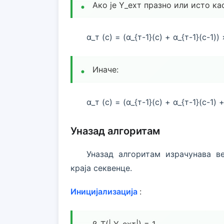
Ако је Y_еxт празно или исто ка
α_т (с) = (α_{т-1}(с) + α_{т-1}(с-1))
Иначе:
α_т (с) = (α_{т-1}(с) + α_{т-1}(с-1) 
Уназад алгоритам
Уназад алгоритам израчунава в
краја секвенце.
Иницијализација
: