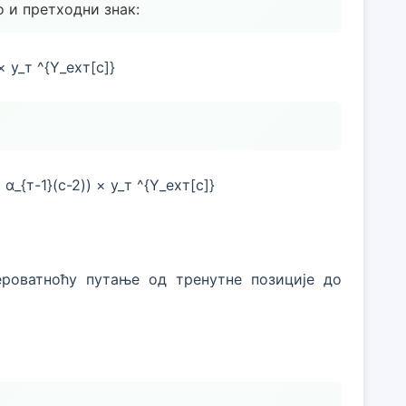
о и претходни знак:
 × y_т ^{Y_еxт[с]}
+ α_{т-1}(с-2)) × y_т ^{Y_еxт[с]}
ероватноћу путање од тренутне позиције до