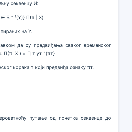
љну секвенцу И:
∈ Б ⁻ ¹(Y)} П(π | X)
апираних на Y.
тавком да су предвиђања сваког временског
 П(π| X ) = ∏ т yт ^{πт}
нског корака т који предвиђа ознаку πт.
ероватноћу путање од почетка секвенце до