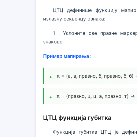
ЦТЦ дефинише функцију мапир
излазну секвенцу ознака:
1 . Уклоните све празне марке
знакове
Пример мапирања
:
π = (а, а, празно, б, празно, б, б) 
π = (празно, ц, ц, а, празно, т) → 
ЦТЦ функција губитка
Функција губитка ЦТЦ је дефин