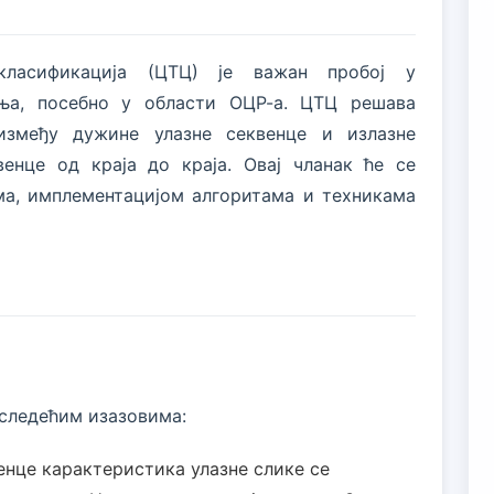
 класификација (ЦТЦ) је важан пробој у
ња, посебно у области ОЦР-а. ЦТЦ решава
између дужине улазне секвенце и излазне
венце од краја до краја. Овај чланак ће се
а, имплементацијом алгоритама и техникама
 следећим изазовима:
енце карактеристика улазне слике се