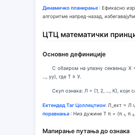
Динамичко планирање
: Ефикасно из
алгоритме напред-назад, избегавајући
ЦТЦ математички принц
Основне дефиниције
С обзиром на улазну секвенцу X = (x
..., yу), где Т ≥ У.
Скуп ознака: Л = {1, 2, ..., К}, кој
Ектендед Таг Цоллецтион
: Л_еxт = Л 
поравнања
: Низ дужине Т π = (π ₁, π ₂,
Мапирање путања до ознака