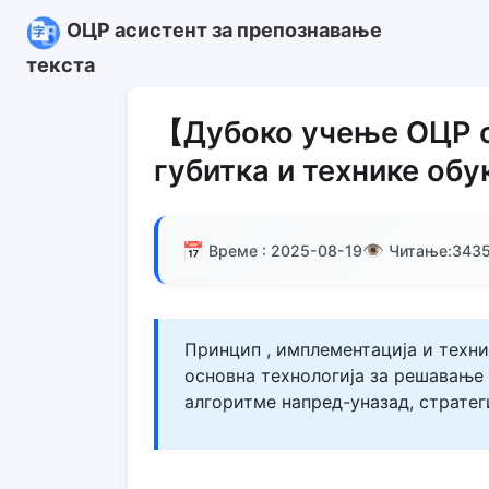
ОЦР асистент за препознавање
текста
【Дубоко учење ОЦР с
губитка и технике обу
📅
👁️
Време : 2025-08-19
Читање:
343
Принцип , имплементација и техни
основна технологија за решавање
алгоритме напред-уназад, стратег