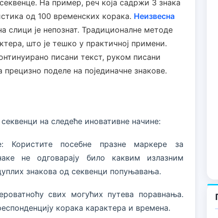
секвенце. На пример, реч која садржи 3 знака
стика од 100 временских корака.
Неизвесна
 на слици је непознат. Традиционалне методе
ктера, што је тешко у практичној примени.
Континуирано писани текст, руком писани
а прецизно поделе на појединачне знакове.
секвенци на следеће иновативне начине:
е: Користите посебне празне маркере за
наке не одговарају било каквим излазним
дуплих знакова од секвенци попуњавања.
вероватноћу свих могућих путева поравнања.
еспонденцију корака карактера и времена.