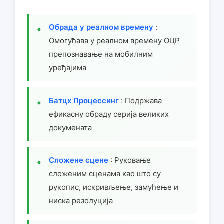
Обрада у реалном времену
:
Омогућава у реалном времену ОЦР
препознавање на мобилним
уређајима
Батцх Процессинг
: Подржава
ефикасну обраду серија великих
докумената
Сложене сцене
: Руковање
сложеним сценама као што су
рукопис, искривљење, замућење и
ниска резолуција