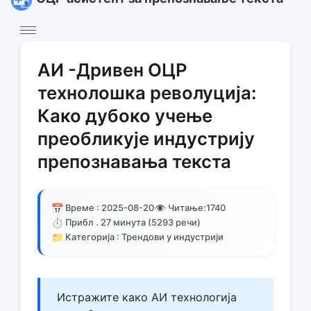
АИ -Дривен ОЦР
технолошка револуција:
Како дубоко учење
преобликује индустрију
препознавања текста
📅
👁️
Време : 2025-08-20
Читање:
1740
⏱️
Прибл . 27 минута (5293 речи)
📁
Категорија : Трендови у индустрији
Истражите како АИ технологија