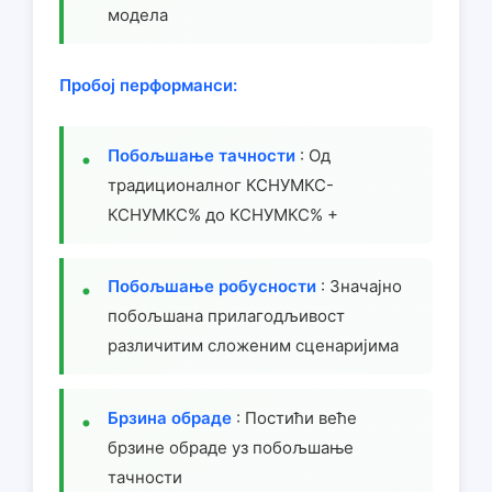
модела
Пробој перформанси:
Побољшање тачности
: Од
традиционалног КСНУМКС-
КСНУМКС% до КСНУМКС% +
Побољшање робусности
: Значајно
побољшана прилагодљивост
различитим сложеним сценаријима
Брзина обраде
: Постићи веће
брзине обраде уз побољшање
тачности