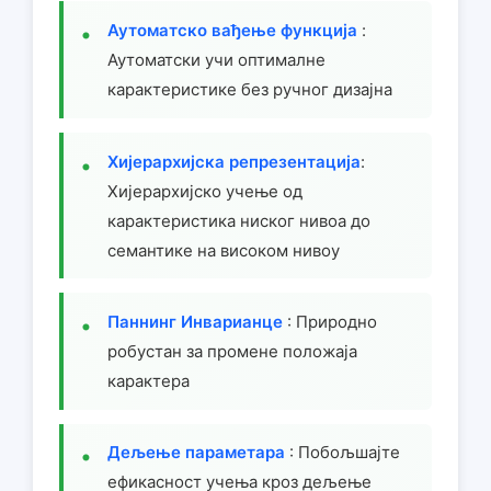
Аутоматско вађење функција
:
Аутоматски учи оптималне
карактеристике без ручног дизајна
Хијерархијска репрезентација
:
Хијерархијско учење од
карактеристика ниског нивоа до
семантике на високом нивоу
Паннинг Инварианце
: Природно
робустан за промене положаја
карактера
Дељење параметара
: Побољшајте
ефикасност учења кроз дељење