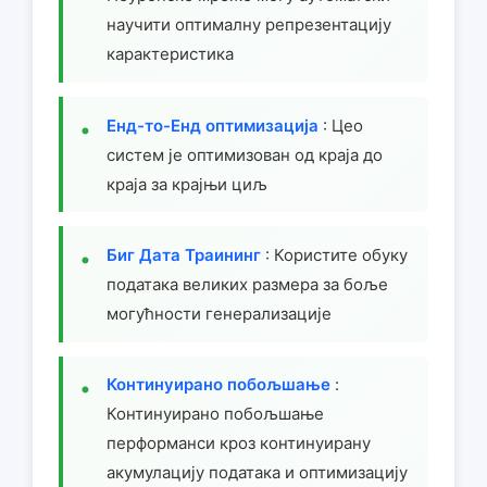
научити оптималну репрезентацију
карактеристика
Енд-то-Енд оптимизација
: Цео
систем је оптимизован од краја до
краја за крајњи циљ
Биг Дата Траининг
: Користите обуку
података великих размера за боље
могућности генерализације
Континуирано побољшање
:
Континуирано побољшање
перформанси кроз континуирану
акумулацију података и оптимизацију