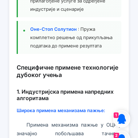
прилагођене услуге за одређене
индустрије и сценарије
Оне-Стоп Солутион
: Пружа
комплетно решење од прикупљања
података до примене резултата
Специфичне примене технологије
дубоког учења
1. Индустријска примена напредних
алгоритама
Широка примена механизама пажње:
1
Примена механизма пажње у ОЦР-у
значајно побољшава тачност
2