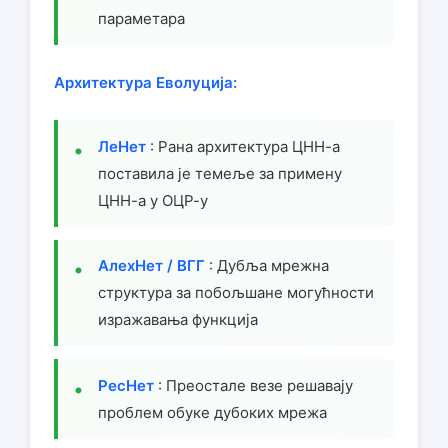
параметара
Архитектура Еволуција:
ЛеНет
: Рана архитектура ЦНН-а
поставила је темеље за примену
ЦНН-а у ОЦР-у
АлеxНет / ВГГ
: Дубља мрежна
структура за побољшане могућности
изражавања функција
РесНет
: Преостале везе решавају
проблем обуке дубоких мрежа