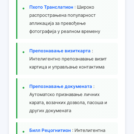
Пхото Транслатион
: Широко
распрострањена популарност
апликација за превођење
фотографија у реалном времену
Препознавање визиткарта
:
Интелигентно препознавање визит
картица и управљање контактима
Препознавање докумената
:
Аутоматско признавање личних
карата, возачких дозвола, пасоша и
других докумената
Билл Рецогнитион
: Интелигентна