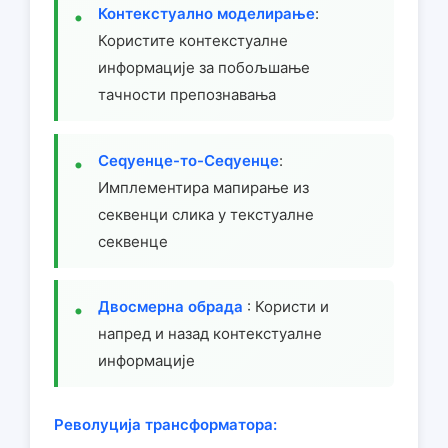
Контекстуално моделирање
:
Користите контекстуалне
информације за побољшање
тачности препознавања
Сеqуенце-то-Сеqуенце
:
Имплементира мапирање из
секвенци слика у текстуалне
секвенце
Двосмерна обрада
: Користи и
напред и назад контекстуалне
информације
Револуција трансформатора: