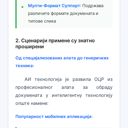
Мулти-Формат Суппорт
: Подржава
различите формате докумената и
типове слика
2. Сценарији примене су знатно
проширени
Од специјализованих алата до генеричких
техника:
АИ технологија је развила ОЦР из
професионалног алата за обраду
докумената у интелигентну технологију
опште намене:
Популарност мобилних апликација: