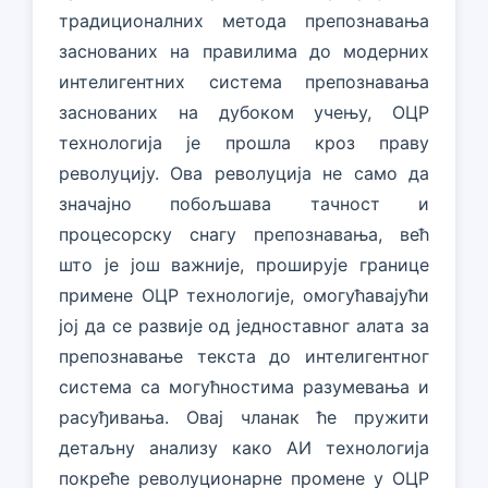
традиционалних метода препознавања
заснованих на правилима до модерних
интелигентних система препознавања
заснованих на дубоком учењу, ОЦР
технологија је прошла кроз праву
револуцију. Ова револуција не само да
значајно побољшава тачност и
процесорску снагу препознавања, већ
што је још важније, проширује границе
примене ОЦР технологије, омогућавајући
јој да се развије од једноставног алата за
препознавање текста до интелигентног
система са могућностима разумевања и
расуђивања. Овај чланак ће пружити
детаљну анализу како АИ технологија
покреће револуционарне промене у ОЦР