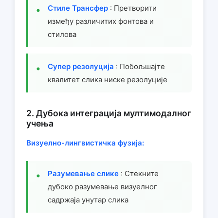
Стиле Трансфер
: Претворити
између различитих фонтова и
стилова
Супер резолуција
: Побољшајте
квалитет слика ниске резолуције
2. Дубока интеграција мултимодалног
учења
Визуелно-лингвистичка фузија:
Разумевање слике
: Стекните
дубоко разумевање визуелног
садржаја унутар слика