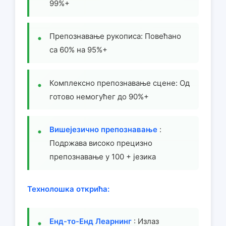
99%+
Препознавање рукописа: Повећано
са 60% на 95%+
Комплексно препознавање сцене: Од
готово немогућег до 90%+
Вишејезично препознавање
:
Подржава високо прецизно
препознавање у 100 + језика
Технолошка открића:
Енд-то-Енд Леарнинг
: Излаз