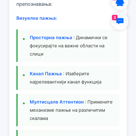
препознавања:
3
Визуелна пажња:
Просторна пажња
: Динамички се
фокусирајте на важне области на
слици
Канал Пажња
: Изаберите
најрелевантнији канал функција
Мултисцале Аттентион
: Примените
механизме пажње на различитим
скалама