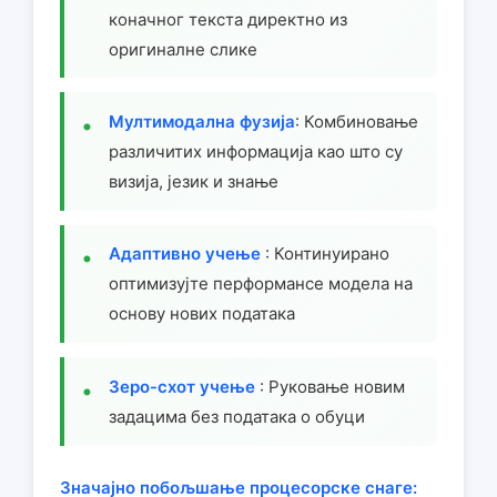
коначног текста директно из
оригиналне слике
Мултимодална фузија
: Комбиновање
различитих информација као што су
визија, језик и знање
Адаптивно учење
: Континуирано
оптимизујте перформансе модела на
основу нових података
Зеро-схот учење
: Руковање новим
задацима без података о обуци
Значајно побољшање процесорске снаге: