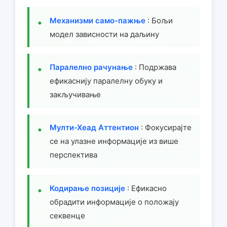
Механизми само-пажње
: Бољи
модел зависности на даљину
Паралелно рачунање
: Подржава
ефикаснију паралелну обуку и
закључивање
Мулти-Хеад Аттентион
: Фокусирајте
се на улазне информације из више
перспектива
Кодирање позиције
: Ефикасно
обрадити информације о положају
секвенце