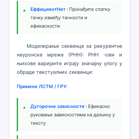
ЕффициентНет
: Пронађите слатку
тачку између тачности и
ефикасности
Моделирање секвенце за рекурентне
неуронске мреже (РНН): РНН -ови и
њихове варијанте играју значајну улогу у
обради текстуалних секвенци:
Примене ЛСТМ / ГРУ:
Дугорочне зависности
: Ефикасно
руковање зависностима на даљину у
тексту