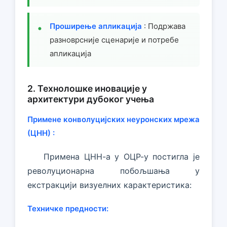
Проширење апликација
: Подржава
разноврсније сценарије и потребе
апликација
2. Технолошке иновације у
архитектури дубоког учења
Примене конволуцијских неуронских мрежа
(ЦНН) :
Примена ЦНН-а у ОЦР-у постигла је
револуционарна побољшања у
екстракцији визуелних карактеристика:
Техничке предности: