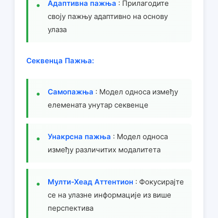
Адаптивна пажња
: Прилагодите
своју пажњу адаптивно на основу
улаза
Секвенца Пажња:
Самопажња
: Модел односа између
елемената унутар секвенце
Унакрсна пажња
: Модел односа
између различитих модалитета
Мулти-Хеад Аттентион
: Фокусирајте
се на улазне информације из више
перспектива