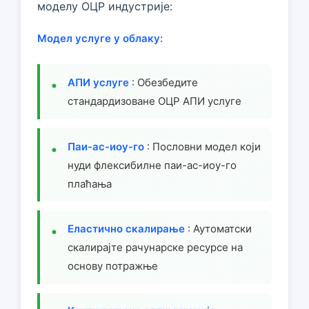
моделу ОЦР индустрије:
Модел услуге у облаку:
АПИ услуге
: Обезбедите
стандардизоване ОЦР АПИ услуге
Паи-ас-иоу-го
: Пословни модел који
нуди флексибилне паи-ас-иоу-го
плаћања
Еластично скалирање
: Аутоматски
скалирајте рачунарске ресурсе на
основу потражње