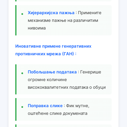
Хијерархијска пажња
: Примените
механизме пажње на различитим
нивоима
Иновативне примене генеративних
противничких мрежа (ГАН) :
Побољшање података
: Генерише
огромне количине
висококвалитетних података о обуци
Поправка слике
: Фик мутне,
оштећене слике докумената