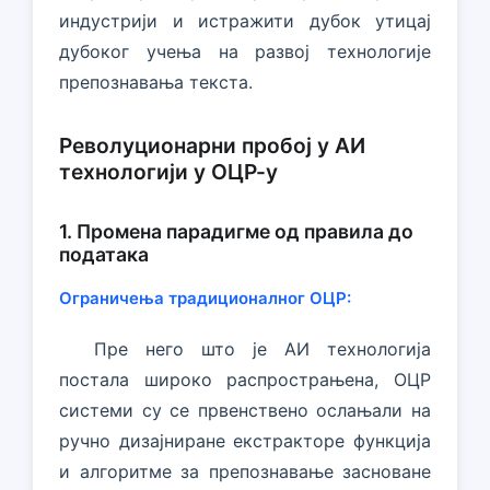
индустрији и истражити дубок утицај
дубоког учења на развој технологије
препознавања текста.
Револуционарни пробој у АИ
технологији у ОЦР-у
1. Промена парадигме од правила до
података
Ограничења традиционалног ОЦР:
Пре него што је АИ технологија
постала широко распрострањена, ОЦР
системи су се првенствено ослањали на
ручно дизајниране екстракторе функција
и алгоритме за препознавање засноване