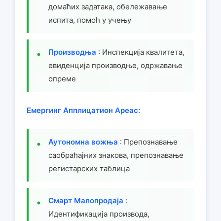
домаћих задатака, обележавање
испита, помоћ у учењу
Производња
: Инспекција квалитета,
евиденција производње, одржавање
опреме
Емергинг Апплицатион Ареас:
Аутономна вожња
: Препознавање
саобраћајних знакова, препознавање
регистарских таблица
Смарт Малопродаја
:
Идентификација производа,