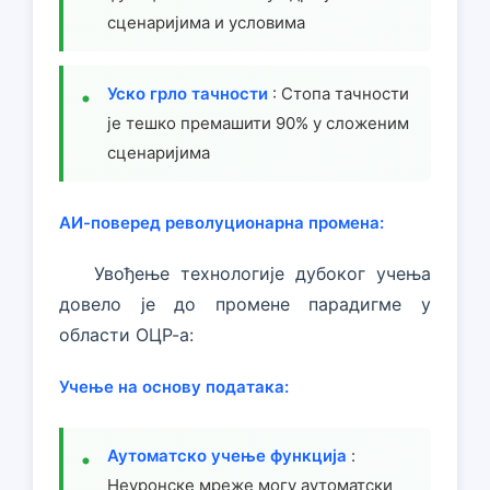
сценаријима и условима
Уско грло тачности
: Стопа тачности
је тешко премашити 90% у сложеним
сценаријима
АИ-поверед револуционарна промена:
Увођење технологије дубоког учења
довело је до промене парадигме у
области ОЦР-а:
Учење на основу података:
Аутоматско учење функција
:
Неуронске мреже могу аутоматски