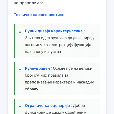
на правилима:
Техничке карактеристике:
Ручни дизајн карактеристика
:
Захтева од стручњака да дизајнирају
алгоритме за екстракцију функција
на основу искуства
Руле-дривен
: Ослања се на велики
број ручних правила за
препознавање карактера и накнадну
обраду
Ограничења сценарија
: Добро
функционише само у одређеним