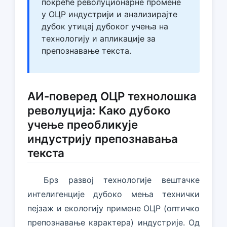
покреће револуционарне промене
у ОЦР индустрији и анализирајте
дубок утицај дубоког учења на
технологију и апликације за
препознавање текста.
АИ-поверед ОЦР технолошка
револуција: Како дубоко
учење преобликује
индустрију препознавања
текста
Брз развој технологије вештачке
интелигенције дубоко мења технички
пејзаж и екологију примене ОЦР (оптичко
препознавање карактера) индустрије. Од