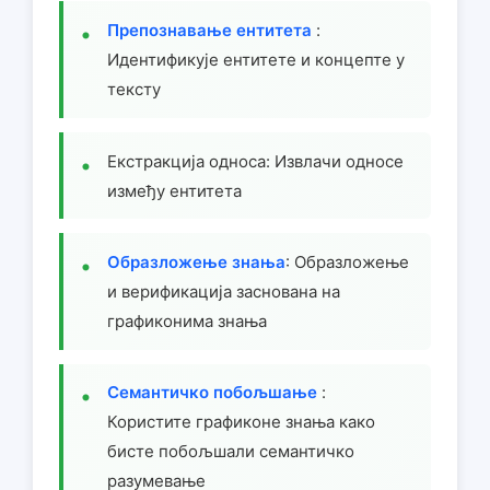
Препознавање ентитета
:
Идентификује ентитете и концепте у
тексту
Екстракција односа: Извлачи односе
између ентитета
Образложење знања
: Образложење
и верификација заснована на
графиконима знања
Семантичко побољшање
:
Користите графиконе знања како
бисте побољшали семантичко
разумевање