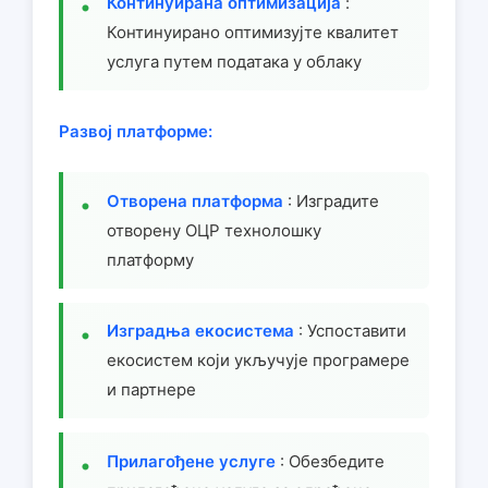
Континуирана оптимизација
:
Континуирано оптимизујте квалитет
услуга путем података у облаку
Развој платформе:
Отворена платформа
: Изградите
отворену ОЦР технолошку
платформу
Изградња екосистема
: Успоставити
екосистем који укључује програмере
и партнере
Прилагођене услуге
: Обезбедите