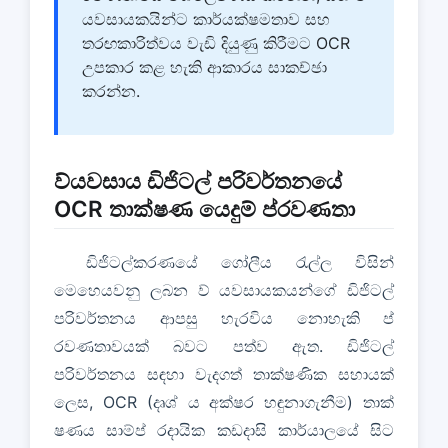
යවසායකයින්ට කාර්යක්ෂමතාව සහ
තරඟකාරිත්වය වැඩි දියුණු කිරීමට OCR
උපකාර කළ හැකි ආකාරය සාකච්ඡා
කරන්න.
ව්යවසාය ඩිජිටල් පරිවර්තනයේ
OCR තාක්ෂණ යෙදුම් ප්රවණතා
ඩිජිටල්කරණයේ ගෝලීය රැල්ල විසින්
මෙහෙයවනු ලබන ව් යවසායකයන්ගේ ඩිජිටල්
පරිවර්තනය ආපසු හැරවිය නොහැකි ප්
රවණතාවයක් බවට පත්ව ඇත. ඩිජිටල්
පරිවර්තනය සඳහා වැදගත් තාක්ෂණික සහායක්
ලෙස, OCR (දෘශ් ය අක්ෂර හඳුනාගැනීම) තාක්
ෂණය සාම්ප් රදායික කඩදාසි කාර්යාලයේ සිට