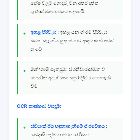
දෝෂ වලට ගොදුරු වන අතර දත්ත
ගුණාත්මකභාවයට බලපායි
ඉහළ පිරිවැය
: ඉහළ යන ශ් රම පිරිවැය
සමඟ සැලකිය යුතු මානව ආදානයක් අවශ්
ය වේ
මන්දගාමී සැකසුම්: ප් රතිචාරාත්මක ව්
යාපාරික අවශ් යතා සපුරාලීමට නොහැකි
වීම
OCR තාක්ෂණ විසඳුම:
ස්වයංක් රීය හඳුනාගැනීමේ ප් රවේශය
:
කඩදාසි ලේඛන ස්වයංක් රීයව