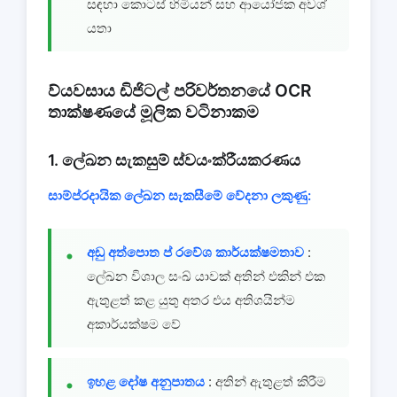
සඳහා කොටස් හිමියන් සහ ආයෝජක අවශ්
යතා
ව්යවසාය ඩිජිටල් පරිවර්තනයේ OCR
තාක්ෂණයේ මූලික වටිනාකම
1. ලේඛන සැකසුම් ස්වයංක්රීයකරණය
සාම්ප්රදායික ලේඛන සැකසීමේ වේදනා ලකුණු:
අඩු අත්පොත ප් රවේශ කාර්යක්ෂමතාව
:
ලේඛන විශාල සංඛ් යාවක් අතින් එකින් එක
ඇතුළත් කළ යුතු අතර එය අතිශයින්ම
අකාර්යක්ෂම වේ
ඉහළ දෝෂ අනුපාතය
: අතින් ඇතුළත් කිරීම