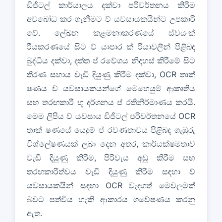
ඩිජිටල් කාර්යාලය දක්වා පරිවර්තනය කිරීම
අවබෝධ කර ගැනීමට ව් යවසායකයින්ට උපකාරී
වේ. ලේඛන කළමනාකරණයේ ස්වයංක්
රීයකරණයේ සිට ව් යාපාර ක් රියාවලීන් පිළිබඳ
බුද්ධිය දක්වා, දත්ත ප් රවේශය නිදහස් කිරීමේ සිට
තීරණ සහාය වැඩි දියුණු කිරීම දක්වා, OCR තාක්
ෂණය ව් යවසායකයන්ගේ මෙහෙයුම් ආකෘතිය
සහ තරඟකාරී භූ දර්ශනය ප් රතිනිර්මාණය කරයි.
මෙම ලිපිය ව් යවසාය ඩිජිටල් පරිවර්තනයේ OCR
තාක් ෂණයේ යෙදුම් ප් රවණතාවය පිළිබඳ ගැඹුරු
විශ්ලේෂණයක් ලබා දෙන අතර, කාර්යක්ෂමතාව
වැඩි දියුණු කිරීම, පිරිවැය අඩු කිරීම සහ
තරඟකාරිත්වය වැඩි දියුණු කිරීම සඳහා ව්
යවසායකයින් සඳහා OCR වැදගත් මෙවලමක්
බවට පත්විය හැකි ආකාරය ගවේෂණය කරනු
ඇත.