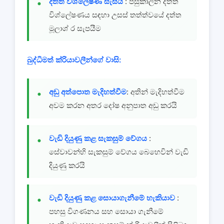
දත්ත විශ්ලේෂණ සැසිය
: පසුකාලීන දත්ත
විශ්ලේෂණය සඳහා උසස් තත්ත්වයේ දත්ත
මූලාශ් ර සැපයීම
බුද්ධිමත් ක්රියාවලීන්ගේ වාසි:
අඩු අත්පොත මැදිහත්වීම
: අතින් මැදිහත්වීම
අවම කරන අතර දෝෂ අනුපාත අඩු කරයි
වැඩි දියුණු කළ සැකසුම් වේගය
:
සේවාවන්හි සැකසුම් වේගය බෙහෙවින් වැඩි
දියුණු කරයි
වැඩි දියුණු කළ සොයාගැනීමේ හැකියාව
:
පහසු විගණනය සහ සොයා ගැනීමේ