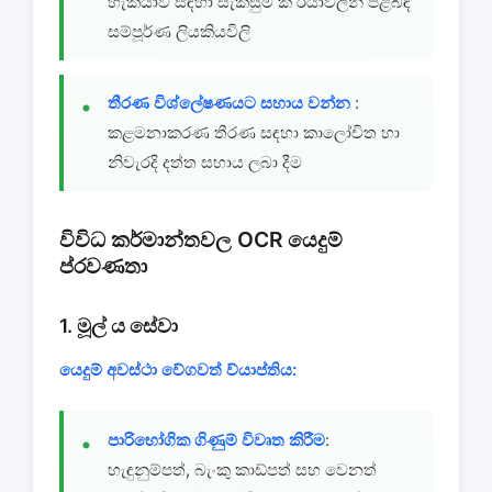
හැකියාව සඳහා සැකසුම් ක් රියාවලීන් පිළිබඳ
සම්පූර්ණ ලියකියවිලි
තීරණ විශ්ලේෂණයට සහාය වන්න
:
කළමනාකරණ තීරණ සඳහා කාලෝචිත හා
නිවැරදි දත්ත සහාය ලබා දීම
විවිධ කර්මාන්තවල OCR යෙදුම්
ප්රවණතා
1. මූල් ය සේවා
යෙදුම් අවස්ථා වේගවත් ව්යාප්තිය:
පාරිභෝගික ගිණුම් විවෘත කිරීම
:
හැඳුනුම්පත්, බැංකු කාඩ්පත් සහ වෙනත්