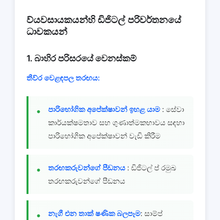
ව්යවසායකයන්හි ඩිජිටල් පරිවර්තනයේ
ධාවකයන්
1. බාහිර පරිසරයේ වෙනස්කම්
තීව්ර වෙළඳපල තරඟය:
පාරිභෝගික අපේක්ෂාවන් ඉහළ යාම
: සේවා
කාර්යක්ෂමතාව සහ ගුණාත්මකභාවය සඳහා
පාරිභෝගික අපේක්ෂාවන් වැඩි කිරීම
තරඟකරුවන්ගේ පීඩනය
: ඩිජිටල් ප් රමුඛ
තරඟකරුවන්ගේ පීඩනය
නැගී එන තාක් ෂණික බලපෑම
: සාම්ප්