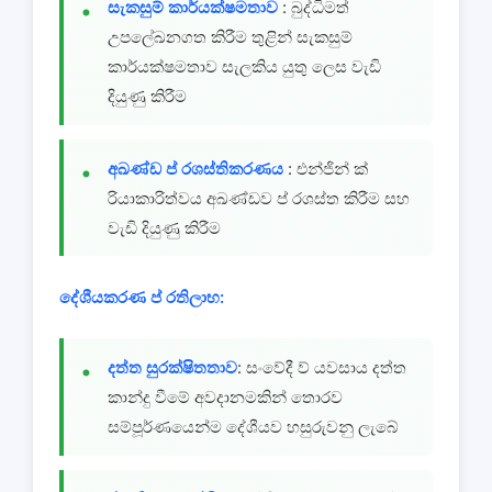
සැකසුම් කාර්යක්ෂමතාව
: බුද්ධිමත්
උපලේඛනගත කිරීම තුළින් සැකසුම්
කාර්යක්ෂමතාව සැලකිය යුතු ලෙස වැඩි
දියුණු කිරීම
අඛණ්ඩ ප් රශස්තිකරණය
: එන්ජින් ක්
රියාකාරිත්වය අඛණ්ඩව ප් රශස්ත කිරීම සහ
වැඩි දියුණු කිරීම
දේශීයකරණ ප් රතිලාභ:
දත්ත සුරක්ෂිතතාව
: සංවේදී ව් යවසාය දත්ත
කාන්දු වීමේ අවදානමකින් තොරව
සම්පූර්ණයෙන්ම දේශීයව හසුරුවනු ලැබේ