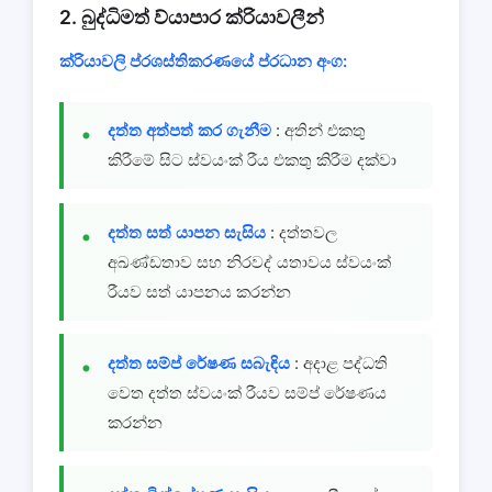
2. බුද්ධිමත් ව්යාපාර ක්රියාවලීන්
ක්රියාවලි ප්රශස්තිකරණයේ ප්රධාන අංග:
දත්ත අත්පත් කර ගැනීම
: අතින් එකතු
කිරීමේ සිට ස්වයංක් රීය එකතු කිරීම දක්වා
දත්ත සත් යාපන සැසිය
: දත්තවල
අඛණ්ඩතාව සහ නිරවද් යතාවය ස්වයංක්
රීයව සත් යාපනය කරන්න
දත්ත සම්ප් රේෂණ සබැඳිය
: අදාළ පද්ධති
වෙත දත්ත ස්වයංක් රීයව සම්ප් රේෂණය
කරන්න