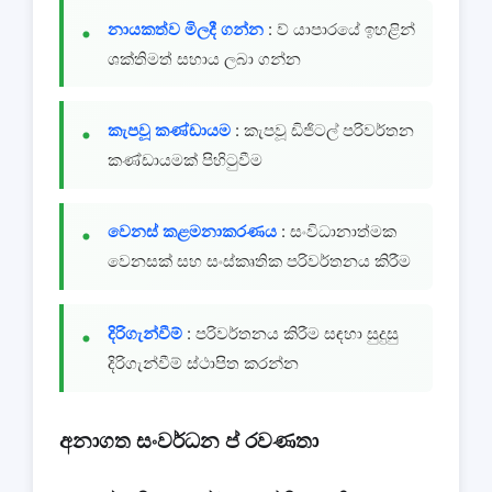
නායකත්ව මිලදී ගන්න
: ව් යාපාරයේ ඉහළින්
ශක්තිමත් සහාය ලබා ගන්න
කැපවූ කණ්ඩායම
: කැපවූ ඩිජිටල් පරිවර්තන
කණ්ඩායමක් පිහිටුවීම
වෙනස් කළමනාකරණය
: සංවිධානාත්මක
වෙනසක් සහ සංස්කෘතික පරිවර්තනය කිරීම
දිරිගැන්වීම්
: පරිවර්තනය කිරීම සඳහා සුදුසු
දිරිගැන්වීම් ස්ථාපිත කරන්න
අනාගත සංවර්ධන ප් රවණතා