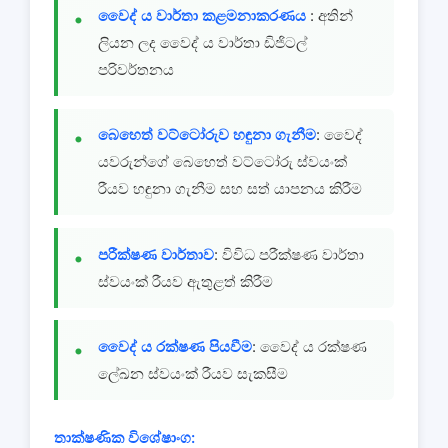
වෛද් ය වාර්තා කළමනාකරණය
: අතින්
ලියන ලද වෛද් ය වාර්තා ඩිජිටල්
පරිවර්තනය
බෙහෙත් වට්ටෝරුව හඳුනා ගැනීම
: වෛද්
යවරුන්ගේ බෙහෙත් වට්ටෝරු ස්වයංක්
රීයව හඳුනා ගැනීම සහ සත් යාපනය කිරීම
පරීක්ෂණ වාර්තාව
: විවිධ පරීක්ෂණ වාර්තා
ස්වයංක් රීයව ඇතුළත් කිරීම
වෛද් ය රක්ෂණ පියවීම
: වෛද් ය රක්ෂණ
ලේඛන ස්වයංක් රීයව සැකසීම
තාක්ෂණික විශේෂාංග: