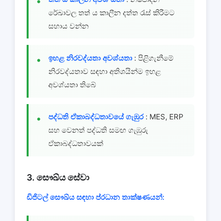
රේඛාවල තත් ය කාලීන දත්ත රැස් කිරීමට
සහාය වන්න
ඉහළ නිරවද්යතා අවශ්යතා
: පිළිගැනීමේ
නිරවද්යතාව සඳහා අතිශයින්ම ඉහළ
අවශ්යතා තිබේ
පද්ධති ඒකාබද්ධතාවයේ ගැඹුර
: MES, ERP
සහ වෙනත් පද්ධති සමඟ ගැඹුරු
ඒකාබද්ධතාවයක්
3. සෞඛ්ය සේවා
ඩිජිටල් සෞඛ්ය සඳහා ප්රධාන තාක්ෂණයන්: