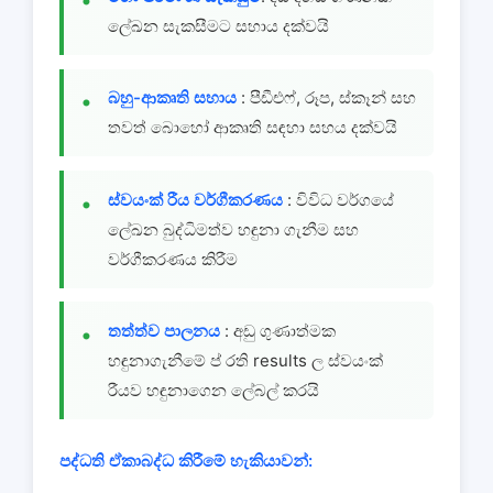
ලේඛන සැකසීමට සහාය දක්වයි
බහු-ආකෘති සහාය
: පීඩීඑෆ්, රූප, ස්කෑන් සහ
තවත් බොහෝ ආකෘති සඳහා සහය දක්වයි
ස්වයංක් රීය වර්ගීකරණය
: විවිධ වර්ගයේ
ලේඛන බුද්ධිමත්ව හඳුනා ගැනීම සහ
වර්ගීකරණය කිරීම
තත්ත්ව පාලනය
: අඩු ගුණාත්මක
හඳුනාගැනීමේ ප් රති results ල ස්වයංක්
රීයව හඳුනාගෙන ලේබල් කරයි
පද්ධති ඒකාබද්ධ කිරීමේ හැකියාවන්: