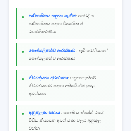
පාරිභාෂිතය හඳුනා ගැනීම
: වෛද් ය
පාරිභාෂිතය සඳහා විශේෂිත ප්
රශස්තිකරණය
පෞද්ගලිකත්ව ආරක්ෂාව
: දැඩි රෝගියාගේ
පෞද්ගලිකත්ව ආරක්ෂාව
නිරවද්යතා අවශ්යතා
: හඳුනාගැනීමේ
නිරවද්යතාව සඳහා අතිශයින්ම ඉහළ
අවශ්යතා
අනුකූලතා සහාය
: සෞඛ් ය ක්ෂේත් රයේ
විවිධ නියාමන අවශ් යතා වලට අනුකූල
වන්න