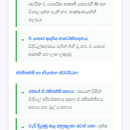
රදායික ව් යාපාරික ආකෘති කෙරෙහි AI සහ
විශාල දත්ත වැනි නව තාක්ෂණයන්හි
බලපෑම
ව් යාපාර ආදර්ශ නවෝත්පාදනය
:
ඩිජිටල්කරණය මගින් බිහි වූ නව ව් යාපාර
ආකෘති සහ ලාභ ලකුණු
ප්රතිපත්ති හා නියාමන ප්රවර්ධන:
රජයේ ප් රතිපත්ති සහාය
: රජයන් විසින්
ඩිජිටල් පරිවර්තනය සඳහා ප් රතිපත්තිමය
සහාය සහ මූල් ය සහාය
වැඩි දියුණු කළ අනුකූලතා අවශ් යතා
: දත්ත