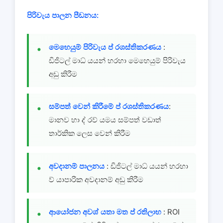
පිරිවැය පාලන පීඩනය:
මෙහෙයුම් පිරිවැය ප් රශස්තිකරණය
:
ඩිජිටල් මාධ් යයන් හරහා මෙහෙයුම් පිරිවැය
අඩු කිරීම
සම්පත් වෙන් කිරීමේ ප් රශස්තිකරණය
:
මානව හා ද් රව් යමය සම්පත් වඩාත්
තාර්කික ලෙස වෙන් කිරීම
අවදානම් පාලනය
: ඩිජිටල් මාධ් යයන් හරහා
ව් යාපාරික අවදානම් අඩු කිරීම
ආයෝජන අවශ් යතා මත ප් රතිලාභ
: ROI