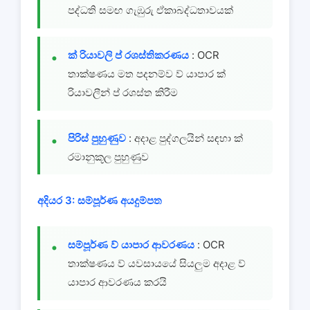
පද්ධති සමඟ ගැඹුරු ඒකාබද්ධතාවයක්
ක් රියාවලි ප් රශස්තිකරණය
: OCR
තාක්ෂණය මත පදනම්ව ව් යාපාර ක්
රියාවලීන් ප් රශස්ත කිරීම
පිරිස් පුහුණුව
: අදාළ පුද්ගලයින් සඳහා ක්
රමානුකූල පුහුණුව
අදියර 3: සම්පූර්ණ අයදුම්පත
සම්පූර්ණ ව් යාපාර ආවරණය
: OCR
තාක්ෂණය ව් යවසායයේ සියලුම අදාළ ව්
යාපාර ආවරණය කරයි