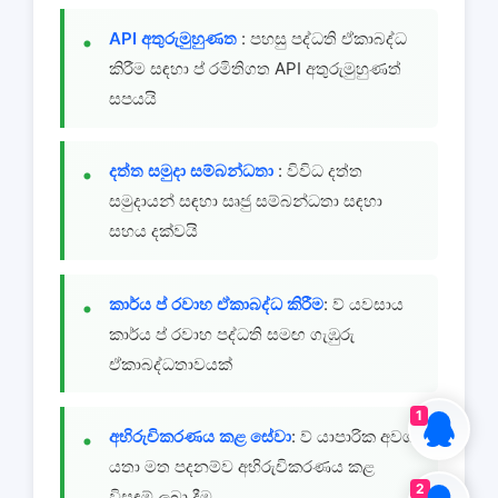
API අතුරුමුහුණත
: පහසු පද්ධති ඒකාබද්ධ
කිරීම සඳහා ප් රමිතිගත API අතුරුමුහුණත්
සපයයි
දත්ත සමුදා සම්බන්ධතා
: විවිධ දත්ත
සමුදායන් සඳහා සෘජු සම්බන්ධතා සඳහා
සහය දක්වයි
කාර්ය ප් රවාහ ඒකාබද්ධ කිරීම
: ව් යවසාය
කාර්ය ප් රවාහ පද්ධති සමඟ ගැඹුරු
ඒකාබද්ධතාවයක්
1
අභිරුචිකරණය කළ සේවා
: ව් යාපාරික අවශ්
යතා මත පදනම්ව අභිරුචිකරණය කළ
2
විසඳුම් ලබා දීම