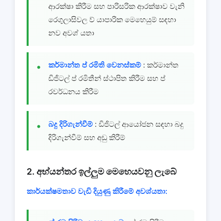
ආරක්ෂා කිරීම සහ පාරිසරික ආරක්ෂාව වැනි
රෙගුලාසිවල ව් යාපාරික මෙහෙයුම් සඳහා
නව අවශ් යතා
කර්මාන්ත ප් රමිති වෙනස්කම්
: කර්මාන්ත
ඩිජිටල් ප් රමිතීන් ස්ථාපිත කිරීම සහ ප්
රවර්ධනය කිරීම
බදු දිරිගැන්වීම්
: ඩිජිටල් ආයෝජන සඳහා බදු
දිරිගැන්වීම් සහ අඩු කිරීම්
2. අභ්යන්තර ඉල්ලුම මෙහෙයවනු ලැබේ
කාර්යක්ෂමතාව වැඩි දියුණු කිරීමේ අවශ්යතා: