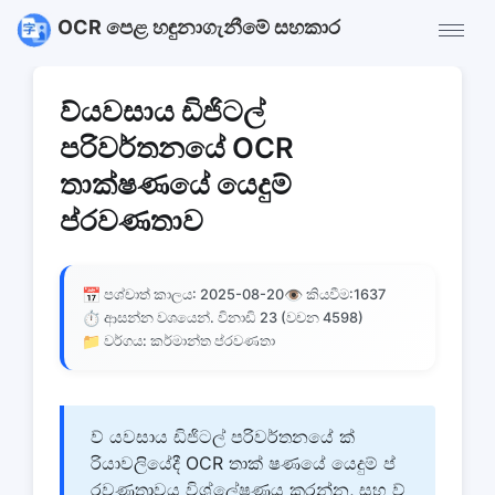
OCR පෙළ හඳුනාගැනීමේ සහකාර
ව්යවසාය ඩිජිටල්
පරිවර්තනයේ OCR
තාක්ෂණයේ යෙදුම්
ප්රවණතාව
📅
👁️
පශ්චාත් කාලය: 2025-08-20
කියවීම:
1637
⏱️
ආසන්න වශයෙන්. විනාඩි 23 (වචන 4598)
📁
වර්ගය: කර්මාන්ත ප්රවණතා
ව් යවසාය ඩිජිටල් පරිවර්තනයේ ක්
රියාවලියේදී OCR තාක් ෂණයේ යෙදුම් ප්
රවණතාවය විශ්ලේෂණය කරන්න, සහ ව්