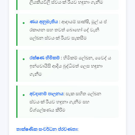
ලියකියවිලි ස්වයංක් රීයව හඳුනා ගැනීම
ණය අනුමැතිය
: ආදායම් සාක්ෂි, මූල් ය ප්
රකාශන සහ තවත් බොහෝ දේ වැනි
ලේඛන ස්වයංක් රීයව සැකසීම
රක්ෂණ හිමිකම්
: හිමිකම් ලේඛන, වෛද් ය
ඉන්වොයිසි ආදිය බුද්ධිමත් ලෙස හඳුනා
ගැනීම
අවදානම් පාලනය
: සැක සහිත ලේඛන
ස්වයංක් රීයව හඳුනා ගැනීම සහ
විශ්ලේෂණය කිරීම
තාක්ෂණික සංවර්ධන ප්රවණතා: