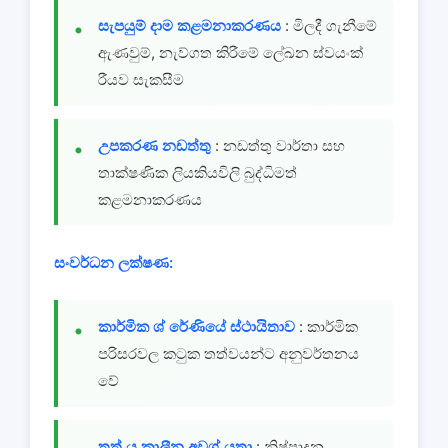
සැපයුම් දාම කළමනාකරණය
: මිලදී ගැනීමේ
ඇණවුම්, නැව්ගත කිරීමේ ලේඛන ස්වයංක්
රීයව සැකසීම
උපකරණ නඩත්තු
: නඩත්තු වාර්තා සහ
තාක්ෂණික ලියකියවිලි බුද්ධිමත්
කළමනාකරණය
සංවර්ධන ලක්ෂණ:
කාර්මික ශ් රේණියේ ස්ථායිතාව
: කාර්මික
පරිසරවල කටුක තත්වයන්ට අනුවර්තනය
වේ
තත් ය කාලීන අවශ් යතා
: නිෂ්පාදන