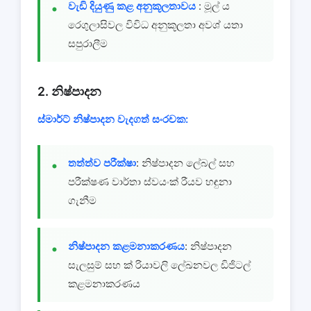
වැඩි දියුණු කළ අනුකූලතාවය
: මූල් ය
රෙගුලාසිවල විවිධ අනුකූලතා අවශ් යතා
සපුරාලීම
2. නිෂ්පාදන
ස්මාර්ට් නිෂ්පාදන වැදගත් සංරචක:
තත්ත්ව පරීක්ෂා
: නිෂ්පාදන ලේබල් සහ
පරීක්ෂණ වාර්තා ස්වයංක් රීයව හඳුනා
ගැනීම
නිෂ්පාදන කළමනාකරණය
: නිෂ්පාදන
සැලසුම් සහ ක් රියාවලි ලේඛනවල ඩිජිටල්
කළමනාකරණය