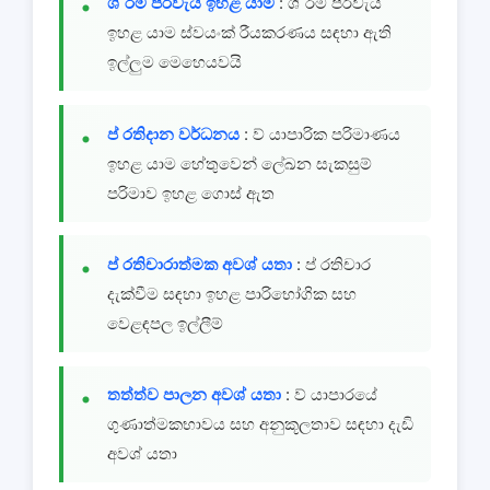
ශ් රම පිරිවැය ඉහළ යාම
: ශ් රම පිරිවැය
ඉහළ යාම ස්වයංක් රීයකරණය සඳහා ඇති
ඉල්ලුම මෙහෙයවයි
ප් රතිදාන වර්ධනය
: ව් යාපාරික පරිමාණය
ඉහළ යාම හේතුවෙන් ලේඛන සැකසුම්
පරිමාව ඉහළ ගොස් ඇත
ප් රතිචාරාත්මක අවශ් යතා
: ප් රතිචාර
දැක්වීම සඳහා ඉහළ පාරිභෝගික සහ
වෙළඳපල ඉල්ලීම්
තත්ත්ව පාලන අවශ් යතා
: ව් යාපාරයේ
ගුණාත්මකභාවය සහ අනුකූලතාව සඳහා දැඩි
අවශ් යතා