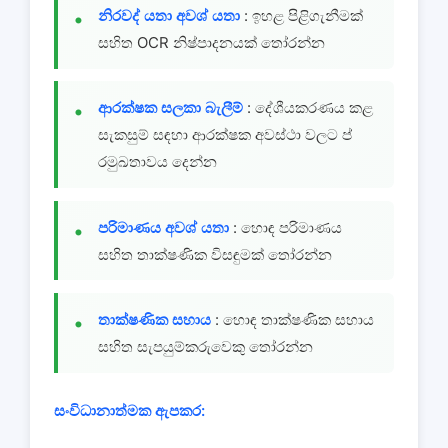
නිරවද් යතා අවශ් යතා
: ඉහළ පිළිගැනීමක්
සහිත OCR නිෂ්පාදනයක් තෝරන්න
ආරක්ෂක සලකා බැලීම්
: දේශීයකරණය කළ
සැකසුම් සඳහා ආරක්ෂක අවස්ථා වලට ප්
රමුඛතාවය දෙන්න
පරිමාණය අවශ් යතා
: හොඳ පරිමාණය
සහිත තාක්ෂණික විසඳුමක් තෝරන්න
තාක්ෂණික සහාය
: හොඳ තාක්ෂණික සහාය
සහිත සැපයුම්කරුවෙකු තෝරන්න
සංවිධානාත්මක ඇපකර: