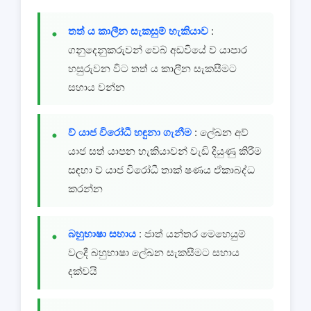
තත් ය කාලීන සැකසුම් හැකියාව
:
ගනුදෙනුකරුවන් වෙබ් අඩවියේ ව් යාපාර
හසුරුවන විට තත් ය කාලීන සැකසීමට
සහාය වන්න
ව් යාජ විරෝධී හඳුනා ගැනීම
: ලේඛන අව්
යාජ සත් යාපන හැකියාවන් වැඩි දියුණු කිරීම
සඳහා ව් යාජ විරෝධී තාක් ෂණය ඒකාබද්ධ
කරන්න
බහුභාෂා සහාය
: ජාත් යන්තර මෙහෙයුම්
වලදී බහුභාෂා ලේඛන සැකසීමට සහාය
දක්වයි