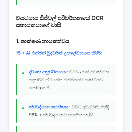
ව්යවසාය ඩිජිටල් පරිවර්තනයේ OCR
සහායකයාගේ වාසි
1. තාක්ෂණ නායකත්වය
15 + AI එන්ජින් බුද්ධිමත් උපලේඛනගත කිරීම:
දර්ශන අනුවර්තනය
: විවිධ අවස්ථාවන් මත
පදනම්ව ප් රශස්ත එන්ජිම ස්වයංක් රීයව
තෝරා ගනී
නිරවද්යතා සහතිකය
: විවිධ අවස්ථාවන්හිදී
98% + නිරවද්යතාව සහතික කරයි