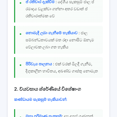
ප් රතිචාර දැක්වීම
: දේශීය සැකසුම් ජාල ප්
රමාදය වළක්වා ගන්නා අතර වඩාත් ප්
රතිචාරාත්මක වේ
නොබැඳි ලබා ගැනීමේ හැකියාව
: ජාල
සම්බන්ධතාවයක් මත රඳා නොසිට ඕනෑම
වේලාවක ලබා ගත හැකිය
පිරිවැය පාලනය
: එක් වරක් මිලදී ගැනීම,
දිගුකාලීන භාවිතය, අඛණ්ඩ ගාස්තු නොමැත
2. ව්යවසාය ශ්රේණියේ විශේෂාංග
කණ්ඩායම සැකසුම් හැකියාවන්:
මහා පරිමාණ සැකසුම්
: දස දහස් ගණනක්