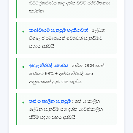
ඩිජිටල්කරණය කළ දත්ත බවට පරිවර්තනය
කරන්න
කණ්ඩායම සැකසුම් හැකියාවන්
: ලේඛන
විශාල ප් රමාණයක් වේගවත් සැකසීමට
සහාය දක්වයි
ඉහළ නිරවද් යතාවය
: නවීන OCR තාක්
ෂණයට 98% + දක්වා නිරවද් යතා
අනුපාතයක් ලබා ගත හැකිය
තත් ය කාලීන සැකසුම්
: තත් ය කාලීන
ලේඛන සැකසීම සහ දත්ත යාවත්කාලීන
කිරීම් සඳහා සහය දක්වයි