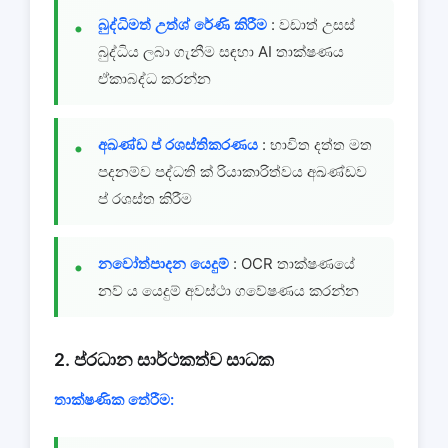
බුද්ධිමත් උත්ශ් රේණි කිරීම
: වඩාත් උසස්
බුද්ධිය ලබා ගැනීම සඳහා AI තාක්ෂණය
ඒකාබද්ධ කරන්න
අඛණ්ඩ ප් රශස්තිකරණය
: භාවිත දත්ත මත
පදනම්ව පද්ධති ක් රියාකාරිත්වය අඛණ්ඩව
ප් රශස්ත කිරීම
නවෝත්පාදන යෙදුම්
: OCR තාක්ෂණයේ
නව් ය යෙදුම් අවස්ථා ගවේෂණය කරන්න
2. ප්රධාන සාර්ථකත්ව සාධක
තාක්ෂණික තේරීම: