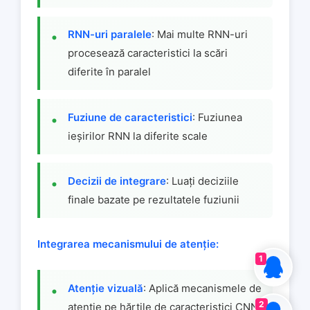
RNN-uri paralele
: Mai multe RNN-uri
procesează caracteristici la scări
diferite în paralel
Fuziune de caracteristici
: Fuziunea
ieșirilor RNN la diferite scale
Decizii de integrare
: Luați deciziile
finale bazate pe rezultatele fuziunii
Integrarea mecanismului de atenție:
1
Atenție vizuală
: Aplică mecanismele de
2
atenție pe hărțile de caracteristici CNN