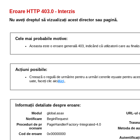
Eroare HTTP 403.0 - Interzis
Nu aveți dreptul să vizualizați acest director sau pagină.
Cele mai probabile motive:
Aceasta este o eroare generală 403, indicând că utilizatorii care au finali
Acțiuni posibile:
Creează o regulă de urmărire pentru a urmări cererile eșuate pentru acest
uate, faceți clic aici
Aici
。
Informații detaliate despre eroare:
Modul
global.asax
URL-ul c
Notificare
BeginRequest
Traseul
Proceduri de pr
PageHandlerFactory-Integrated-4.0
ocesare
Metoda de au
Cod de eroare
0x00000000
Autentificați 