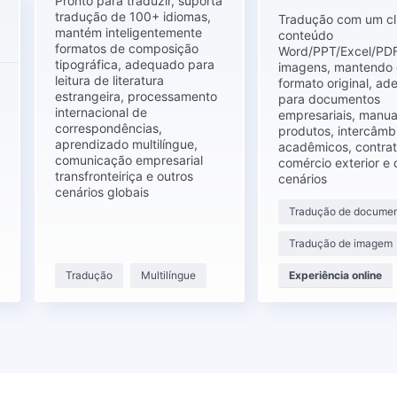
Pronto para traduzir, suporta
tradução de 100+ idiomas,
Tradução com um cl
mantém inteligentemente
conteúdo
formatos de composição
Word/PPT/Excel/PDF
tipográfica, adequado para
imagens, mantendo 
leitura de literatura
formato original, a
estrangeira, processamento
para documentos
internacional de
empresariais, manua
correspondências,
produtos, intercâmb
aprendizado multilíngue,
acadêmicos, contra
comunicação empresarial
comércio exterior e 
transfronteiriça e outros
cenários
cenários globais
Tradução de docume
Tradução de imagem
Tradução
Multilíngue
Experiência online