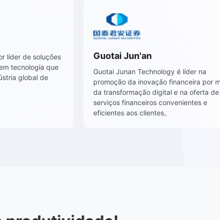
s Re
Guotai Jun'an
Re：Um fornecedor líder de soluções
seguro baseadas em tecnologia que
Guotai Junan Technol
digitalmente a indústria global de
promoção da inovação
os。
da transformação digi
serviços financeiros 
eficientes aos client