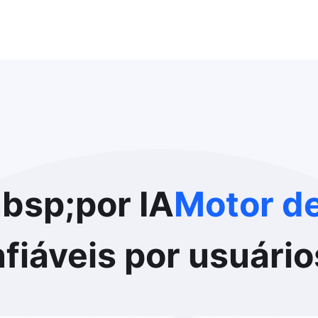
bsp;por IA
Motor de
iáveis por usuários