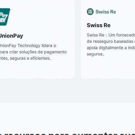
Swis
Swiss 
China UnionPay
de res
A China UnionPay Technology lidera o
apoia 
caminho para criar soluções de pagamento
segur
convenientes, seguras e eficientes。