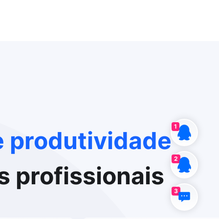
1
 produtividade
2
 profissionais
3