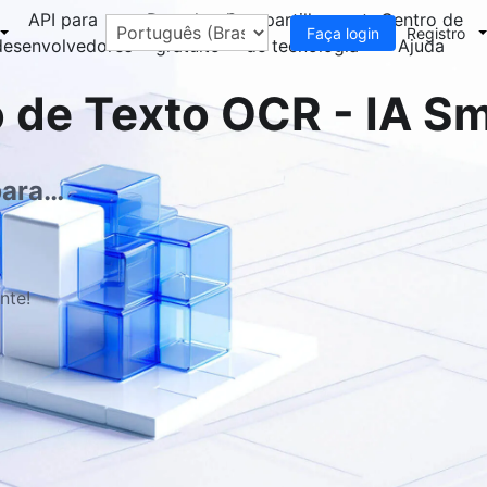
API para
Download
Compartilhamento
Centro de
Faça login
Registro
desenvolvedores
gratuito
de tecnologia
Ajuda
 de Texto OCR - IA Sm
para
nte!