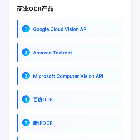
商业OCR产品
Google Cloud Vision API
Amazon Textract
Microsoft Computer Vision API
百度OCR
腾讯OCR