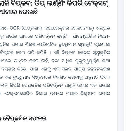
ିପ୍ଳବ: ଡିପ୍ ଲର୍ଣ୍ଣିଂ କିପରି ଟେକ୍ସଟ୍
ଃ ଆକାର ଦେଉଛି
 ବିକାଶ OCR (ଅପ୍ଟିକାଲ୍ କ୍ୟାରେକ୍ଟର ରେକଗନିସନ୍) ଶିଳ୍ପର
 ଗଭୀର ଭାବରେ ପରିବର୍ତ୍ତନ କରୁଛି । ପାରମ୍ପାରିକ ନିୟମ-
ନିକ ଗଭୀର ଶିକ୍ଷା-ପରିଚାଳିତ ବୁଦ୍ଧିମାନ ସ୍ୱୀକୃତି ପ୍ରଣାଳୀ
ବିପ୍ଳବ ଦେଇ ଗତି କରିଛି । ଏହି ବିପ୍ଳବ କେବଳ ସ୍ୱୀକୃତିର
ବରେ ଉନ୍ନତ କରେ ନାହିଁ, ବରଂ ଅଧିକ ଗୁରୁତ୍ୱପୂର୍ଣ୍ଣ କଥା
ବିସ୍ତାର କରେ, ଯାହା ଏହାକୁ ଏକ ସରଳ ପାଠ୍ୟ ଚିହ୍ନଟକରଣ
ତ ଏକ ବୁଦ୍ଧିମାନ ସିଷ୍ଟମରେ ବିକଶିତ କରିବାକୁ ଅନୁମତି ଦିଏ ।
ଜି କିପରି ବୈପ୍ଳବିକ ପରିବର୍ତ୍ତନ ଆଣୁଛି ତାହାର ଏକ ଗଭୀର
ନିବା ଟେକ୍ନୋଲୋଜିର ବିକାଶ ଉପରେ ଗଭୀର ଶିକ୍ଷାର ଗଭୀର
 ବୈପ୍ଳବିକ ସଫଳତା