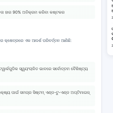
ଠିକତା ହାର 90% ଅତିକ୍ରମ କରିବା କଷ୍ଟକର
ପ
ଆର କ୍ଷେତ୍ରରେ ଏକ ଆଦର୍ଶ ପରିବର୍ତ୍ତନ ଆଣିଛି:
େଟୱାର୍କଗୁଡିକ ସ୍ୱୟଂଚାଳିତ ଭାବରେ ସର୍ବୋତ୍ତମ ବୈଶିଷ୍ଟ୍ୟ
କ୍ଷ୍ୟ ପାଇଁ ସମଗ୍ର ସିଷ୍ଟମ୍ ଏଣ୍ଡ-ଟୁ-ଏଣ୍ଡ ଅପ୍ଟିମାଇଜ୍