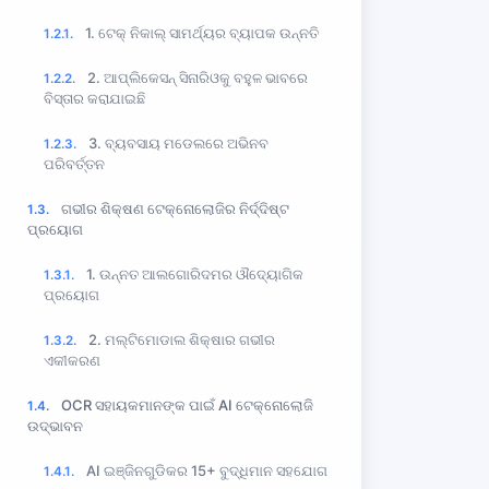
1. ଟେକ୍ ନିକାଲ୍ ସାମର୍ଥ୍ୟର ବ୍ୟାପକ ଉନ୍ନତି
1.2.1.
2. ଆପ୍ଲିକେସନ୍ ସିନାରିଓକୁ ବହୁଳ ଭାବରେ
1.2.2.
ବିସ୍ତାର କରାଯାଇଛି
3. ବ୍ୟବସାୟ ମଡେଲରେ ଅଭିନବ
1.2.3.
ପରିବର୍ତ୍ତନ
ଗଭୀର ଶିକ୍ଷଣ ଟେକ୍ନୋଲୋଜିର ନିର୍ଦ୍ଦିଷ୍ଟ
1.3.
ପ୍ରୟୋଗ
1. ଉନ୍ନତ ଆଲଗୋରିଦମର ଔଦ୍ୟୋଗିକ
1.3.1.
ପ୍ରୟୋଗ
2. ମଲ୍ଟିମୋଡାଲ ଶିକ୍ଷାର ଗଭୀର
1.3.2.
ଏକୀକରଣ
OCR ସହାୟକମାନଙ୍କ ପାଇଁ AI ଟେକ୍ନୋଲୋଜି
1.4.
ଉଦ୍ଭାବନ
AI ଇଞ୍ଜିନଗୁଡିକର 15+ ବୁଦ୍ଧିମାନ ସହଯୋଗ
1.4.1.