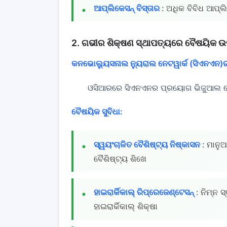
ଆପ୍ଲିକେସନ୍ ବିସ୍ତାର
: ଅଧିକ ବିବିଧ ଆପ୍ଲ
2. ଗଭୀର ଶିକ୍ଷଣ ସ୍ଥାପତ୍ୟରେ ବୈଷୟିକ ଉ
କନଭୋଲ୍ୟୁସନାଲ ନ୍ୟୁରାଲ ନେଟୱାର୍କ (ସିଏନଏନ
ଓସିଆରରେ ସିଏନଏନର ପ୍ରୟୋଗ ଭିଜୁଆଲ ବୈଶି
ବୈଷୟିକ ସୁବିଧା:
ସ୍ୱୟଂଚାଳିତ ବୈଶିଷ୍ଟ୍ୟ ନିଷ୍କାସନ
: ମାନୁ
ବୈଶିଷ୍ଟ୍ୟ ଶିଖେ
ହାଇରାର୍କିକାଲ୍ ରିପ୍ରେଜେଣ୍ଟେସନ୍
: ନିମ୍ନ 
ହାଇରାର୍କିକାଲ୍ ଶିକ୍ଷା