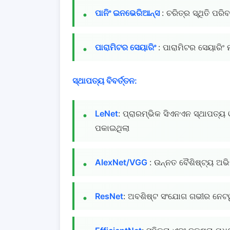
ପାନିଂ ଇନଭେରିଆନ୍ସ
: ଚରିତ୍ର ସ୍ଥିତି ପରି
ପାରାମିଟର ସେୟାରିଂ
: ପାରାମିଟର ସେୟାରିଂ 
ସ୍ଥାପତ୍ୟ ବିବର୍ତ୍ତନ:
LeNet
: ପ୍ରାରମ୍ଭିକ ସିଏନଏନ ସ୍ଥାପତ୍
ପକାଇଥିଲା
AlexNet/VGG
: ଉନ୍ନତ ବୈଶିଷ୍ଟ୍ୟ ଅଭି
ResNet
: ଅବଶିଷ୍ଟ ସଂଯୋଗ ଗଭୀର ନେଟୱ