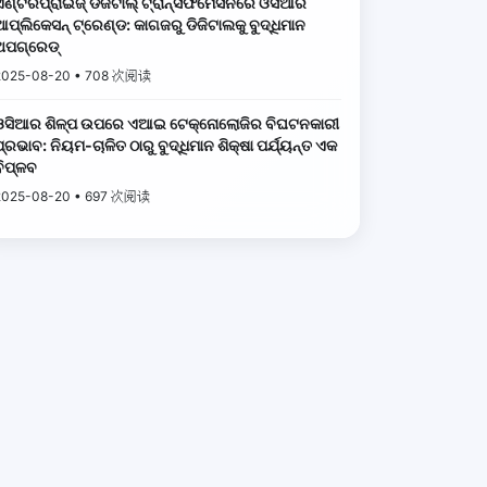
ଏଣ୍ଟରପ୍ରାଇଜ୍ ଡିଜିଟାଲ୍ ଟ୍ରାନ୍ସଫର୍ମେସନରେ ଓସିଆର
ଆପ୍ଲିକେସନ୍ ଟ୍ରେଣ୍ଡ: କାଗଜରୁ ଡିଜିଟାଲକୁ ବୁଦ୍ଧିମାନ
ଅପଗ୍ରେଡ୍
2025-08-20 • 708 次阅读
ଓସିଆର ଶିଳ୍ପ ଉପରେ ଏଆଇ ଟେକ୍ନୋଲୋଜିର ବିଘଟନକାରୀ
୍ରଭାବ: ନିୟମ-ଚାଳିତ ଠାରୁ ବୁଦ୍ଧିମାନ ଶିକ୍ଷା ପର୍ଯ୍ୟନ୍ତ ଏକ
ବିପ୍ଳବ
2025-08-20 • 697 次阅读