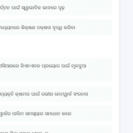
ବର୍ତ୍ତନ ପାଇଁ ସ୍ୱାଭାବିକ ଭାବରେ ଦୃଢ଼
ମାଧ୍ୟମରେ ଶିକ୍ଷଣ ଦକ୍ଷତା ବୃଦ୍ଧି କରିବା
ୟ ଓସିଆରରେ ସିଏନଏନର ପ୍ରୟୋଗ ପାଇଁ ମୂଳଦୁଆ
ବ୍ୟକ୍ତି କ୍ଷମତା ପାଇଁ ଗଭୀର ନେଟୱାର୍କ ସଂରଚନା
ାର୍କର ତାଲିମ ସମସ୍ୟାର ସମାଧାନ କରେ