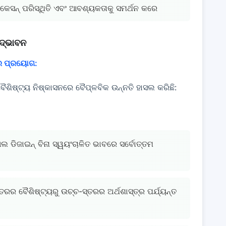
ିକେସନ୍ ପରିସ୍ଥିତି ଏବଂ ଆବଶ୍ୟକତାକୁ ସମର୍ଥନ କରେ
ଦ୍ଭାବନ
)ର ପ୍ରୟୋଗ:
ଷ୍ଟ୍ୟ ନିଷ୍କାସନରେ ବୈପ୍ଳବିକ ଉନ୍ନତି ହାସଲ କରିଛି:
ଆଲ ଡିଜାଇନ୍ ବିନା ସ୍ୱୟଂଚାଳିତ ଭାବରେ ସର୍ବୋତ୍ତମ
ସ୍ତରର ବୈଶିଷ୍ଟ୍ୟରୁ ଉଚ୍ଚ-ସ୍ତରର ଅର୍ଥଶାସ୍ତ୍ର ପର୍ଯ୍ୟନ୍ତ