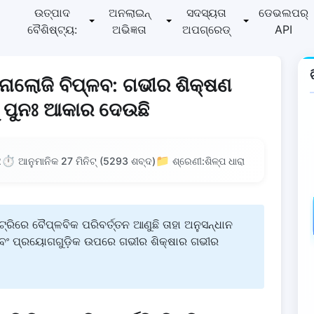
ଉତ୍ପାଦ
ଅନଲାଇନ୍
ସଦସ୍ୟତା
ଡେଭଲପର୍
ବୈଶିଷ୍ଟ୍ୟ:
ଅଭିଜ୍ଞତା
ଅପଗ୍ରେଡ୍
API
ଲୋଜି ବିପ୍ଳବ: ଗଭୀର ଶିକ୍ଷଣ
ପକୁ ପୁନଃ ଆକାର ଦେଉଛି
⏱️
📁
2
ଆନୁମାନିକ 27 ମିନିଟ୍ (5293 ଶବ୍ଦ)
ଶ୍ରେଣୀ:ଶିଳ୍ପ ଧାରା
ିରେ ବୈପ୍ଳବିକ ପରିବର୍ତ୍ତନ ଆଣୁଛି ତାହା ଅନୁସନ୍ଧାନ
ି ଏବଂ ପ୍ରୟୋଗଗୁଡ଼ିକ ଉପରେ ଗଭୀର ଶିକ୍ଷାର ଗଭୀର