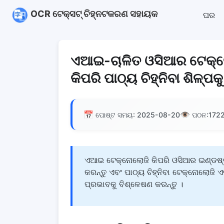
OCR ଟେକ୍ସଟ୍ ଚିହ୍ନଟକରଣ ସହାୟକ
ଘର
ଏଆଇ-ଚାଳିତ ଓସିଆର ଟେକ୍ନୋ
କିପରି ପାଠ୍ୟ ଚିହ୍ନିବା ଶିଳ୍
📅
👁️
ପୋଷ୍ଟ ସମୟ: 2025-08-20
ପଠନ:
172
ଏଆଇ ଟେକ୍ନୋଲୋଜି କିପରି ଓସିଆର ଇଣ୍ଡଷ୍ଟ୍ର
କରନ୍ତୁ ଏବଂ ପାଠ୍ୟ ଚିହ୍ନିବା ଟେକ୍ନୋଲୋଜ
ପ୍ରଭାବକୁ ବିଶ୍ଳେଷଣ କରନ୍ତୁ ।