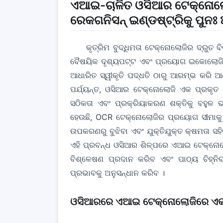
ଏଆଇ-ଚାଳିତ ଓସିଆର ଟେକ୍ନୋଲୋଜି ବ
ରେକଗନିସନ୍ ଇଣ୍ଡଷ୍ଟ୍ରିକୁ ପୁନ
କୃତ୍ରିମ ବୁଦ୍ଧିମତା ଟେକ୍ନୋଲୋଜିର ଦ୍ରୁତ
ବୈଷୟିକ ଦୃଶ୍ୟପଟ୍ଟ ଏବଂ ପ୍ରୟୋଗ ଇକୋଲୋଜିକୁ
ଆଧାରିତ ସ୍ୱୀକୃତି ପଦ୍ଧତି ଠାରୁ ଆରମ୍ଭ କରି ଆଧୁ
ପର୍ଯ୍ୟନ୍ତ, ଓସିଆର ଟେକ୍ନୋଲୋଜି ଏକ ପ୍ରକୃତ 
ସଠିକତା ଏବଂ ପ୍ରକ୍ରିୟାକରଣ ଶକ୍ତିକୁ ବହୁଳ ଭା
ହେଉଛି, OCR ଟେକ୍ନୋଲୋଜିର ପ୍ରୟୋଗ ସୀମାକୁ 
ଉପକରଣରୁ ବୁଝିବା ଏବଂ ଯୁକ୍ତିଯୁକ୍ତ କ୍ଷମତା ସହି
ଏହି ପ୍ରବନ୍ଧ ଓସିଆର ଶିଳ୍ପରେ ଏଆଇ ଟେକ୍ନୋଲୋ
ବିଶ୍ଳେଷଣ ପ୍ରଦାନ କରିବ ଏବଂ ପାଠ୍ୟ ଚିହ୍
ପ୍ରଭାବକୁ ଅନୁସନ୍ଧାନ କରିବ ।
ଓସିଆରରେ ଏଆଇ ଟେକ୍ନୋଲୋଜିରେ ଏକ