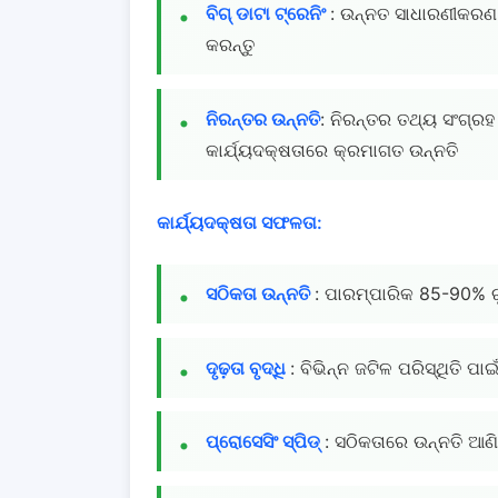
ବିଗ୍ ଡାଟା ଟ୍ରେନିଂ
: ଉନ୍ନତ ସାଧାରଣୀକରଣ
କରନ୍ତୁ
ନିରନ୍ତର ଉନ୍ନତି
: ନିରନ୍ତର ତଥ୍ୟ ସଂଗ୍ର
କାର୍ଯ୍ୟଦକ୍ଷତାରେ କ୍ରମାଗତ ଉନ୍ନତି
କାର୍ଯ୍ୟଦକ୍ଷତା ସଫଳତା:
ସଠିକତା ଉନ୍ନତି
: ପାରମ୍ପାରିକ 85-90% ର
ଦୃଢ଼ତା ବୃଦ୍ଧି
: ବିଭିନ୍ନ ଜଟିଳ ପରିସ୍ଥିତି
ପ୍ରୋସେସିଂ ସ୍ପିଡ୍
: ସଠିକତାରେ ଉନ୍ନତି ଆଣ