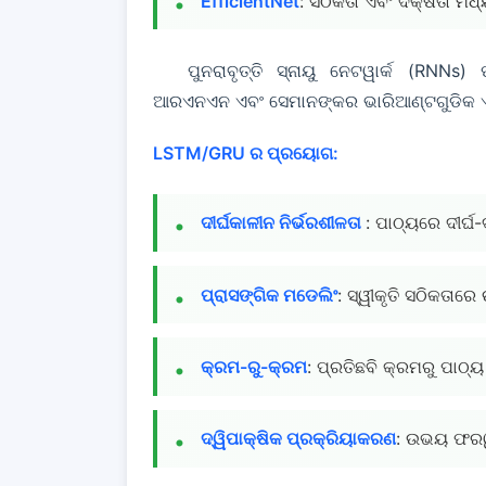
EfficientNet
: ସଠିକତା ଏବଂ ଦକ୍ଷତା ମଧ୍
ପୁନରାବୃତ୍ତି ସ୍ନାୟୁ ନେଟୱାର୍କ (RNN
ଆରଏନଏନ ଏବଂ ସେମାନଙ୍କର ଭାରିଆଣ୍ଟଗୁଡିକ ଏକ ଗ
LSTM/GRU ର ପ୍ରୟୋଗ:
ଦୀର୍ଘକାଳୀନ ନିର୍ଭରଶୀଳତା
: ପାଠ୍ୟରେ ଦୀର୍ଘ
ପ୍ରାସଙ୍ଗିକ ମଡେଲିଂ
: ସ୍ୱୀକୃତି ସଠିକତାରେ
କ୍ରମ-ରୁ-କ୍ରମ
: ପ୍ରତିଛବି କ୍ରମରୁ ପାଠ୍ୟ
ଦ୍ୱିପାକ୍ଷିକ ପ୍ରକ୍ରିୟାକରଣ
: ଉଭୟ ଫରୱାର