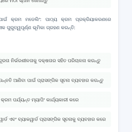
ୟରେ ମିଠା ସ୍ଥାନ ଖୋଜନ୍ତୁ
s) ପାଇଁ କ୍ରମ ମଡେଲିଂ: ପାଠ୍ୟ କ୍ରମ ପ୍ରକ୍ରିୟାକରଣରେ
ୁରୁତ୍ୱପୂର୍ଣ୍ଣ ଭୂମିକା ଗ୍ରହଣ କରନ୍ତି:
-ଦୂରତା ନିର୍ଭରଶୀଳତାକୁ ଦକ୍ଷତାର ସହିତ ପରିଚାଳନା କରନ୍ତୁ
 ଉନ୍ନତି ଆଣିବା ପାଇଁ ପ୍ରାସଙ୍ଗିକ ସୂଚନା ବ୍ୟବହାର କରନ୍ତୁ
 କ୍ରମ ପର୍ଯ୍ୟନ୍ତ ମ୍ୟାପିଂ କାର୍ଯ୍ୟକାରୀ କରେ
୍ଡ ଏବଂ ବ୍ୟାକୱାର୍ଡ ପ୍ରାସଙ୍ଗିକ ସୂଚନାକୁ ବ୍ୟବହାର କରେ