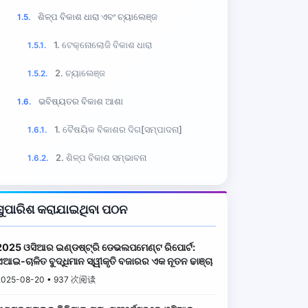
ଶିଳ୍ପ ବିକାଶ ଧାରା ଏବଂ ଚ୍ୟାଲେଞ୍ଜ
1.5.
1. ଟେକ୍ନୋଲୋଜି ବିକାଶ ଧାରା
1.5.1.
2. ଚ୍ୟାଲେଞ୍ଜ
1.5.2.
ଭବିଷ୍ୟତର ବିକାଶ ଆଶା
1.6.
1. ବୈଷୟିକ ବିକାଶର ଦିଗ[ସମ୍ପାଦନା]
1.6.1.
2. ଶିଳ୍ପ ବିକାଶ ସମ୍ଭାବନା
1.6.2.
ସୁପାରିଶ କରାଯାଇଥିବା ପଠନ
2025 ଓସିଆର ଇଣ୍ଡଷ୍ଟ୍ରି ଡେଭଲପମେଣ୍ଟ ରିପୋର୍ଟ:
ଏଆଇ-ଚାଳିତ ବୁଦ୍ଧିମାନ ସ୍ୱୀକୃତି ବଜାରର ଏକ ନୂତନ ଢାଞ୍ଚା
2025-08-20 • 937 次阅读