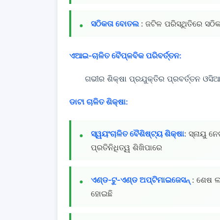
ସଠିକତା ବୋତଲ
: ଜଟିଳ ପରିସ୍ଥିତିରେ ସ
ଏଆଇ-ଚାଳିତ ବୈପ୍ଳବିକ ପରିବର୍ତ୍ତନ:
ଗଭୀର ଶିକ୍ଷା ପ୍ରଯୁକ୍ତିର ପ୍ରବର୍ତ୍ତନ ଓସି
ଡାଟା ଚାଳିତ ଶିକ୍ଷା:
ସ୍ୱୟଂଚାଳିତ ବୈଶିଷ୍ଟ୍ୟ ଶିକ୍ଷା
: ସ୍ନାୟୁ ନ
ପ୍ରତିନିଧିତ୍ୱ ଶିଖିପାରେ
ଏଣ୍ଡ-ଟୁ-ଏଣ୍ଡ ଅପ୍ଟିମାଇଜେସନ୍
: ଶେଷ ଲ
ହୋଇଛି