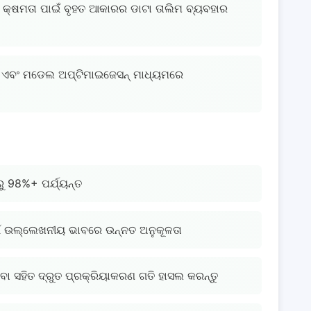
 କ୍ଷମତା ପାଇଁ ବୃହତ ଆକାରର ଡାଟା ତାଲିମ ବ୍ୟବହାର
ହ ଏବଂ ମଡେଲ ଅପ୍ଟିମାଇଜେସନ୍ ମାଧ୍ୟମରେ
ୁ 98%+ ପର୍ଯ୍ୟନ୍ତ
 ପାଇଁ ଉଲ୍ଲେଖନୀୟ ଭାବରେ ଉନ୍ନତ ଅନୁକୂଳତା
ିବା ସହିତ ଦ୍ରୁତ ପ୍ରକ୍ରିୟାକରଣ ଗତି ହାସଲ କରନ୍ତୁ