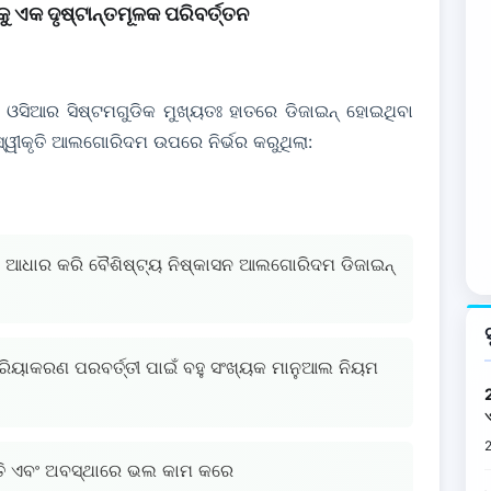
ୁ ଏକ ଦୃଷ୍ଟାନ୍ତମୂଳକ ପରିବର୍ତ୍ତନ
 ଓସିଆର ସିଷ୍ଟମଗୁଡିକ ମୁଖ୍ୟତଃ ହାତରେ ଡିଜାଇନ୍ ହୋଇଥିବା
ସ୍ୱୀକୃତି ଆଲଗୋରିଦମ ଉପରେ ନିର୍ଭର କରୁଥିଲା:
ରେ ଆଧାର କରି ବୈଶିଷ୍ଟ୍ୟ ନିଷ୍କାସନ ଆଲଗୋରିଦମ ଡିଜାଇନ୍
ରକ୍ରିୟାକରଣ ପରବର୍ତ୍ତୀ ପାଇଁ ବହୁ ସଂଖ୍ୟକ ମାନୁଆଲ ନିୟମ
୍ଥିତି ଏବଂ ଅବସ୍ଥାରେ ଭଲ କାମ କରେ