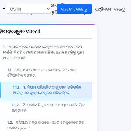
ମାଗଣା
ଟେକ୍ନୋଲୋଜି
ସହାୟତା
ଲଗ୍‌ ଇନ୍‌ କରନ୍ତୁ
ପଞ୍ଜିକରଣ କରନ୍ତୁ
ଡାଉନଲୋଡ୍
ସେୟାରିଂ
କେନ୍ଦ୍ର
ବିଷୟବସ୍ତୁର ସାରଣୀ
ଏଆଇ-ଚାଳିତ ଓସିଆର ଟେକ୍ନୋଲୋଜି ବିପ୍ଳବ: ଡିପ୍
1.
ଲର୍ଣ୍ଣିଂ କିପରି ଟେକ୍ସଟ୍ ରେକଗନିସନ୍ ଇଣ୍ଡଷ୍ଟ୍ରିକୁ ପୁନଃ
ଆକାର ଦେଉଛି
ଓସିଆରରେ ଏଆଇ ଟେକ୍ନୋଲୋଜିରେ ଏକ
1.1.
ବୈପ୍ଳବିକ ସଫଳତା
1. ନିୟମ ପରିଚାଳିତ ଠାରୁ ଡାଟା ପରିଚାଳିତ
1.1.1.
ଆଡକୁ ଏକ ଦୃଷ୍ଟାନ୍ତମୂଳକ ପରିବର୍ତ୍ତନ
2. ଗଭୀର ଶିକ୍ଷଣ ସ୍ଥାପତ୍ୟରେ ବୈଷୟିକ
1.1.2.
ଉଦ୍ଭାବନ
ଓସିଆର ଶିଳ୍ପ ଉପରେ ଏଆଇ ଟେକ୍ନୋଲୋଜିର
1.2.
ଗଭୀର ପ୍ରଭାବ