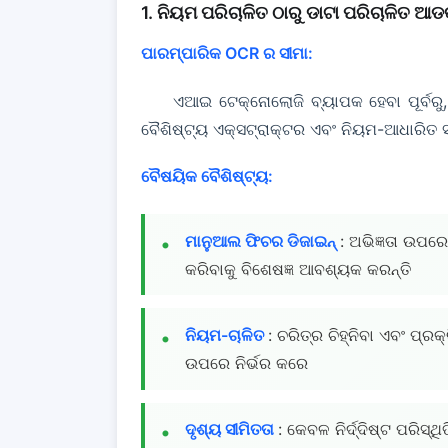
1. ନିୟମ ପରିଚାଳିତ ଠାରୁ ଡାଟା ପରିଚାଳିତ ଆଡକ
ପାରମ୍ପାରିକ OCR ର ସୀମା:
ଏଆଇ ଟେକ୍ନୋଲୋଜି ବ୍ୟାପକ ହେବା ପୂର୍ବରୁ,
ବୈଶିଷ୍ଟ୍ୟ ଏକ୍ସଟ୍ରାକ୍ଟର ଏବଂ ନିୟମ-ଆଧାରିତ 
ବୈଷୟିକ ବୈଶିଷ୍ଟ୍ୟ:
ମାନୁଆଲ ଫିଚର ଡିଜାଇନ୍
: ଅଭିଜ୍ଞତା ଉପ
କରିବାକୁ ବିଶେଷଜ୍ଞ ଆବଶ୍ୟକ କରନ୍ତି
ନିୟମ-ଚାଳିତ
: ଚରିତ୍ର ଚିହ୍ନିବା ଏବଂ ପ୍
ଉପରେ ନିର୍ଭର କରେ
ଦୃଶ୍ୟ ସୀମିତତା
: କେବଳ ନିର୍ଦ୍ଦିଷ୍ଟ ପରିସ