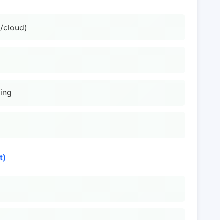
/cloud)
ging
t)