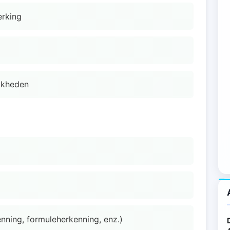
erking
jkheden
nning, formuleherkenning, enz.)