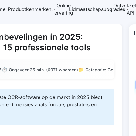
Online
Ontwikkel
me
Productkenmerken:
Lidmaatschapsupgrades
ervaring
API
bevelingen in 2025:
15 professionele tools
⏱️
📁
6
Ongeveer 35 min. (6971 woorden)
Categorie: Gereedschap
este OCR-software op de markt in 2025 biedt
dere dimensies zoals functie, prestaties en