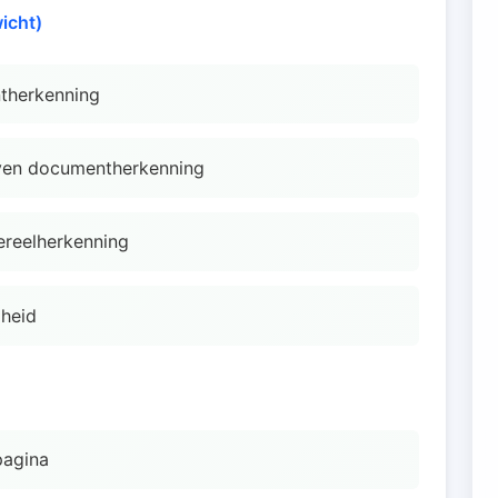
icht)
therkenning
ven documentherkenning
ereelherkenning
gheid
pagina