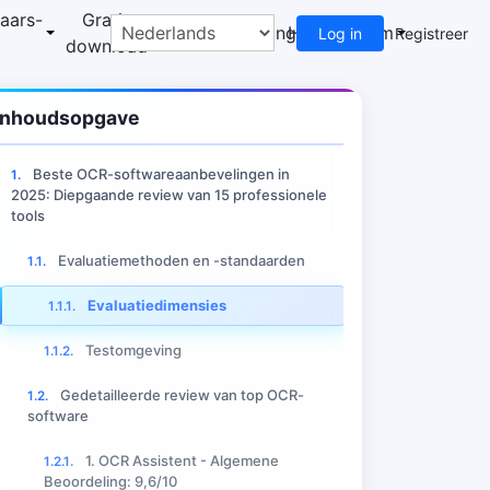
aars-
Gratis
Technologiedeling
Helpcentrum
Log in
Registreer
download
Inhoudsopgave
Beste OCR-softwareaanbevelingen in
1.
2025: Diepgaande review van 15 professionele
tools
srecensies
Evaluatiemethoden en -standaarden
1.1.
Evaluatiedimensies
1.1.1.
Testomgeving
1.1.2.
Gedetailleerde review van top OCR-
1.2.
software
1. OCR Assistent - Algemene
1.2.1.
Beoordeling: 9,6/10