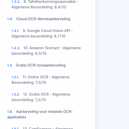
8. Tafelherkenningsspecialist -
1.3.3.
Algemene Beoordeling: 8,4/10
Cloud OCR-dienstaanbeveling
1.4.
9. Google Cloud Vision API -
1.4.1.
Algemene beoordeling: 8,7/10
10. Amazon Textract - Algemene
1.4.2.
beoordeling: 8,5/10
Gratis OCR-toolaanbeveling
1.5.
11. Online OCR - Algemene
1.5.1.
Beoordeling: 7,5/10
12. Gratis OCR - Algemene
1.5.2.
beoordeling: 7,2/10
Aanbeveling voor mobiele OCR-
1.6.
applicaties
13. CamScanner - Algemene
1.6.1.