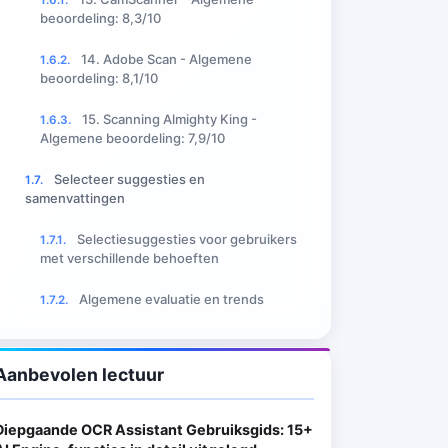
beoordeling: 8,3/10
14. Adobe Scan - Algemene
1.6.2.
beoordeling: 8,1/10
15. Scanning Almighty King -
1.6.3.
Algemene beoordeling: 7,9/10
Selecteer suggesties en
1.7.
samenvattingen
Selectiesuggesties voor gebruikers
1.7.1.
met verschillende behoeften
Algemene evaluatie en trends
1.7.2.
Aanbevolen lectuur
Diepgaande OCR Assistant Gebruiksgids: 15+