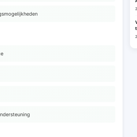
gsmogelijkheden
ce
ndersteuning