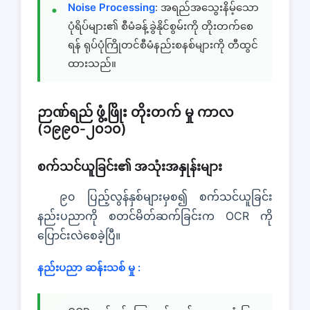
Noise Processing
: အရည်အသွေးနိမ့်သော
ပုံရိပ်များ၏ စီမံခန့်ခွဲနိုင်စွမ်းကို တိုးတက်စေ
ရန် ရုပ်ပုံကြိုတင်စီမံနည်းစနစ်များကို တီထွင်
ထားသည်။
ဉာဏ်ရည် ဖွံ့ဖြိုး တိုးတက် မှု ကာလ
(၁၉၉၀-၂၀၁၀)
စက်သင်ယူခြင်း၏ အသုံးအနှုန်းများ
၉၀ ပြည့်လွန်နှစ်များမှစ၍ စက်သင်ယူခြင်း
နည်းပညာကို စတင်မိတ်ဆက်ခြင်းက OCR ကို
ပြောင်းလဲစေခဲ့ပြီ။
နည်းပညာ ဆန်းသစ် မှု :