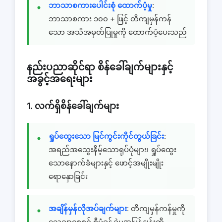
ဘာသာစကားပေါင်းစုံ ထောက်ပံ့မှု
:
ဘာသာစကား ၁၀၀ + ဖြင့် တိကျမှန်ကန်
သော အသိအမှတ်ပြုမှုကို ထောက်ပံ့ပေးသည်
နည်းပညာဆိုင်ရာ စိန်ခေါ်ချက်များနှင့်
အခွင့်အရေးများ
1. လက်ရှိစိန်ခေါ်ချက်များ
ရှုပ်ထွေးသော မြင်ကွင်းကိုင်တွယ်ခြင်း
:
အရည်အသွေးနိမ့်သောရုပ်ပုံများ၊ ရှုပ်ထွေး
သောနောက်ခံများနှင့် ဖောင့်အမျိုးမျိုး
ရောနှောခြင်း
အချိန်မှန်လိုအပ်ချက်များ
: တိကျမှန်ကန်မှုကို
သေချာစေစဉ် စီမံခန့်ခွဲမှုအမြန်နှုန်းကို