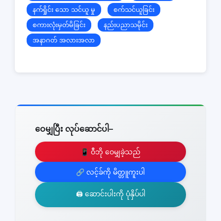
နက်ရှိုင်း သော သင်ယူ မှု
စက်သင်ယူခြင်း
စကားလုံးမှတ်မိခြင်း
နည်းပညာသမိုင်း
အနာဂတ် အလားအလာ
ဝေမျှပြီး လုပ်ဆောင်ပါ–
📱 ဝီဘို ဝေမျှခဲ့သည်
🔗 လင့်ခ်ကို မိတ္တူကူးပါ
🖨️ ဆောင်းပါးကို ပုံနှိပ်ပါ