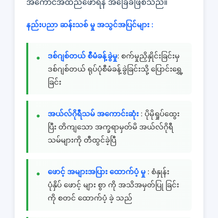
အကောင်အထည်ဖော်ရန် အခြေခံဖြစ်သည်။
နည်းပညာ ဆန်းသစ် မှု အသွင်အပြင်များ :
ဒစ်ဂျစ်တယ် စီမံခန့်ခွဲမှု
: စက်မှုညှိနှိုင်းခြင်းမှ
ဒစ်ဂျစ်တယ် ရုပ်ပုံစီမံခန့်ခွဲခြင်းသို့ ပြောင်းရွှေ့
ခြင်း
အယ်လ်ဂိုရီသမ် အကောင်းဆုံး
: ပိုမိုရှုပ်ထွေး
ပြီး တိကျသော အက္ခရာမှတ်မိ အယ်လ်ဂိုရီ
သမ်များကို တီထွင်ခဲ့ပြီ
ဖောင့် အများအပြား ထောက်ပံ့ မှု
: စံနှုန်း
ပုံနှိပ် ဖောင့် များ စွာ ကို အသိအမှတ်ပြု ခြင်း
ကို စတင် ထောက်ပံ့ ခဲ့ သည်