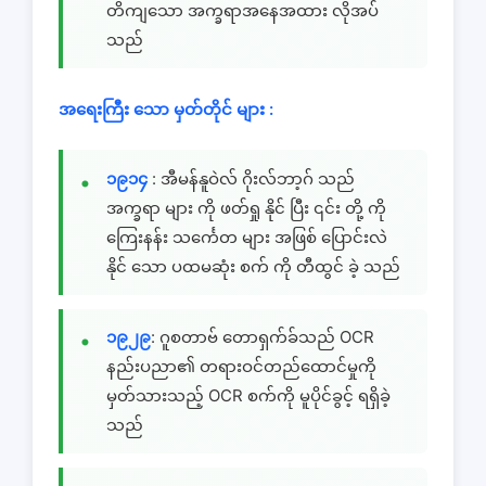
တိကျသော အက္ခရာအနေအထား လိုအပ်
သည်
အရေးကြီး သော မှတ်တိုင် များ :
၁၉၁၄
: အီမန်နူဝဲလ် ဂိုးလ်ဘာ့ဂ် သည်
အက္ခရာ များ ကို ဖတ်ရှု နိုင် ပြီး ၎င်း တို့ ကို
ကြေးနန်း သင်္ကေတ များ အဖြစ် ပြောင်းလဲ
နိုင် သော ပထမဆုံး စက် ကို တီထွင် ခဲ့ သည်
၁၉၂၉
: ဂူစတာဗ် တောရှက်ခ်သည် OCR
နည်းပညာ၏ တရားဝင်တည်ထောင်မှုကို
မှတ်သားသည့် OCR စက်ကို မူပိုင်ခွင့် ရရှိခဲ့
သည်