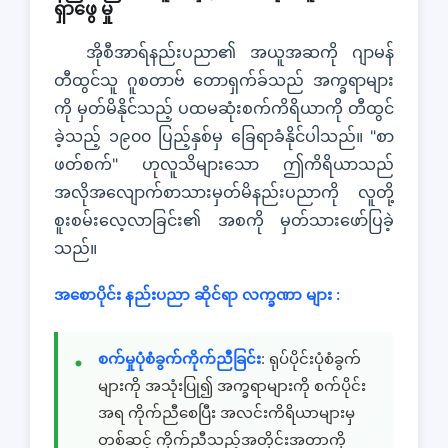
ရှာဖွေ မှု
အိုစီအာရ်နည်းပညာ၏ အယူအဆကို ဂျာမန်
တီထွင်သူ ဂူစတာဗ် တောရှက်ခ်သည် အက္ခရာများ
ကို မှတ်မိနိုင်သည့် ပထမဆုံးစက်ကိရိယာကို တီထွင်
ခဲ့သည့် ၁၉၀၀ ပြည့်နှစ်မှ ခြေရာခံနိုင်ပါသည်။ "စာ
ဖတ်စက်" ဟုလူသိများသော ဤကိရိယာသည်
အလိုအလျောက်စာသားမှတ်မိနည်းပညာကို လူတို့
စူးစမ်းလေ့လာခြင်း၏ အစကို မှတ်သားဖော်ပြခဲ့
သည်။
အစောပိုင်း နည်းပညာ ဆိုင်ရာ လက္ခဏာ များ :
စက်မှုပုံစံခွက်ကိုက်ညီခြင်း
: ရုပ်ပိုင်းပုံစံခွက်
များကို အသုံးပြု၍ အက္ခရာများကို စက်ပိုင်း
အရ ကိုက်ညီစေပြီး အလင်းကိရိယာများမှ
တစ်ဆင့် ကိုက်ညီသည့်အတိုင်းအတာကို