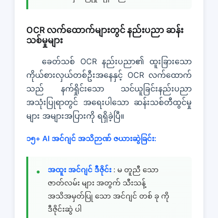
OCR လက်ထောက်များတွင် နည်းပညာ ဆန်း
သစ်မှုများ
ခေတ်သစ် OCR နည်းပညာ၏ ထူးခြားသော
ကိုယ်စားလှယ်တစ်ဦးအနေနှင့် OCR လက်ထောက်
သည် နက်ရှိုင်းသော သင်ယူခြင်းနည်းပညာ
အသုံးပြုရာတွင် အရေးပါသော ဆန်းသစ်တီထွင်မှု
များ အများအပြားကို ရရှိခဲ့ပြီ။
၁၅+ AI အင်ဂျင် အသိဉာဏ် ဇယားဆွဲခြင်း:
အထူး အင်ဂျင် ဒီဇိုင်း
: မ တူညီ သော
ဇာတ်လမ်း များ အတွက် သီးသန့်
အသိအမှတ်ပြု သော အင်ဂျင် တစ် ခု ကို
ဒီဇိုင်းဆွဲ ပါ