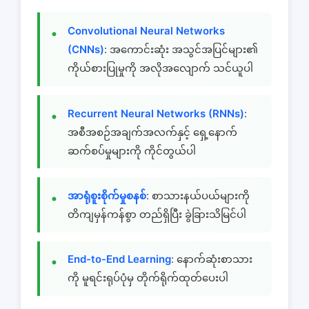
Convolutional Neural Networks
(CNNs)
: အကောင်းဆုံး အသွင်အပြင်များ၏
ကိုယ်စားပြုမှုကို အလိုအလျောက် သင်ယူပါ
Recurrent Neural Networks (RNNs)
:
အစီအစဉ်အချက်အလက်နှင့် ရှေ့နောက်
ဆက်စပ်မှုများကို ကိုင်တွယ်ပါ
အာရုံစူးစိုက်မှုစနစ်
: စာသားနယ်ပယ်များကို
တိကျမှန်ကန်စွာ တည်ရှိပြီး ခွဲခြားသိမြင်ပါ
End-to-End Learning
: နောက်ဆုံးစာသား
ကို မူရင်းရုပ်ပုံမှ တိုက်ရိုက်ထုတ်ပေးပါ