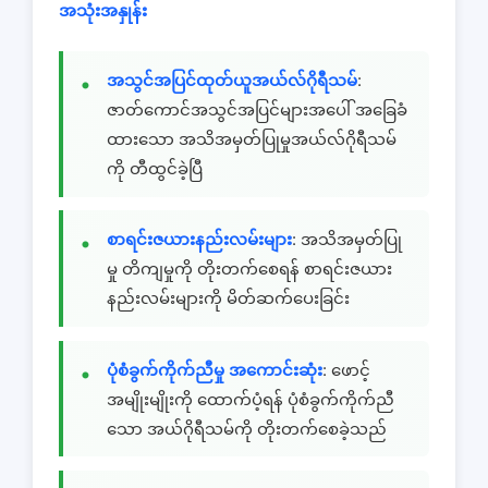
အသုံးအနှုန်း
အသွင်အပြင်ထုတ်ယူအယ်လ်ဂိုရီသမ်
:
ဇာတ်ကောင်အသွင်အပြင်များအပေါ် အခြေခံ
ထားသော အသိအမှတ်ပြုမှုအယ်လ်ဂိုရီသမ်
ကို တီထွင်ခဲ့ပြီ
စာရင်းဇယားနည်းလမ်းများ
: အသိအမှတ်ပြု
မှု တိကျမှုကို တိုးတက်စေရန် စာရင်းဇယား
နည်းလမ်းများကို မိတ်ဆက်ပေးခြင်း
ပုံစံခွက်ကိုက်ညီမှု အကောင်းဆုံး
: ဖောင့်
အမျိုးမျိုးကို ထောက်ပံ့ရန် ပုံစံခွက်ကိုက်ညီ
သော အယ်ဂိုရီသမ်ကို တိုးတက်စေခဲ့သည်