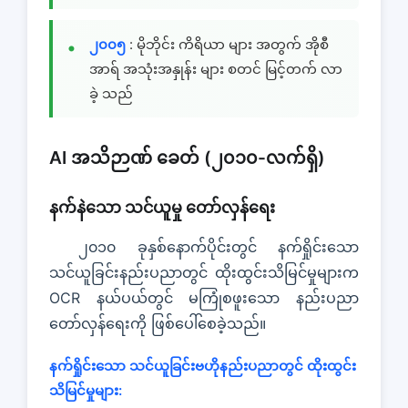
၂၀၀၅
: မိုဘိုင်း ကိရိယာ များ အတွက် အိုစီ
အာရ် အသုံးအနှုန်း များ စတင် မြင့်တက် လာ
ခဲ့ သည်
AI အသိဉာဏ် ခေတ် (၂၀၁၀-လက်ရှိ)
နက်နဲသော သင်ယူမှု တော်လှန်ရေး
၂၀၁၀ ခုနှစ်နောက်ပိုင်းတွင် နက်ရှိုင်းသော
သင်ယူခြင်းနည်းပညာတွင် ထိုးထွင်းသိမြင်မှုများက
OCR နယ်ပယ်တွင် မကြုံစဖူးသော နည်းပညာ
တော်လှန်ရေးကို ဖြစ်ပေါ်စေခဲ့သည်။
နက်ရှိုင်းသော သင်ယူခြင်းဗဟိုနည်းပညာတွင် ထိုးထွင်း
သိမြင်မှုများ: