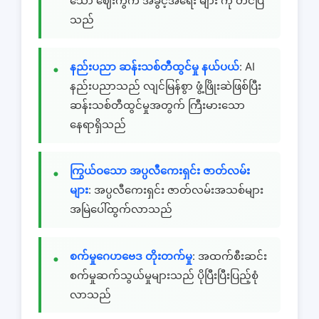
သော ဈေးကွက် အခွင့်အရေး များ ကို တင်ပြ
သည်
နည်းပညာ ဆန်းသစ်တီထွင်မှု နယ်ပယ်
: AI
နည်းပညာသည် လျင်မြန်စွာ ဖွံ့ဖြိုးဆဲဖြစ်ပြီး
ဆန်းသစ်တီထွင်မှုအတွက် ကြီးမားသော
နေရာရှိသည်
ကြွယ်ဝသော အပ္ပလီကေးရှင်း ဇာတ်လမ်း
များ
: အပ္ပလီကေးရှင်း ဇာတ်လမ်းအသစ်များ
အမြဲပေါ်ထွက်လာသည်
စက်မှုဂေဟဗေဒ တိုးတက်မှု
: အထက်စီးဆင်း
စက်မှုဆက်သွယ်မှုများသည် ပိုပြီးပြီးပြည့်စုံ
လာသည်