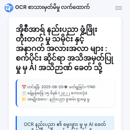
OCR စာသားမှတ်မိမှု လက်ထောက်
အိုစီအာရ် နည်းပညာ ဖွံ့ဖြိုး
တိုးတက် မှု သမိုင်း နှင့်
အနာဂတ် အလားအလာ များ :
စက်ပိုင်း ဆိုင်ရာ အသိအမှတ်ပြု
မှု မှ AI အသိဉာဏ် ခေတ် သို့
📅
👁️
တင်ချိန်: 2025-08-20
ဖတ်ရှုခြင်း–
1740
⏱️
ခန့်မှန်းခြေ ၁၅ မိနစ် (၂၉၂၂ စကားလုံး)
📁
အမျိုးအစား : နည်းပညာ စူးစမ်း ရှာဖွေ မှု
OCR နည်းပညာ ၏ မွေးဖွား မှု မှ AI ခေတ်