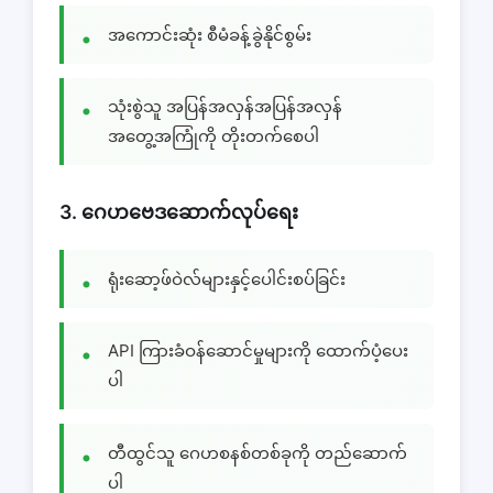
အကောင်းဆုံး စီမံခန့်ခွဲနိုင်စွမ်း
သုံးစွဲသူ အပြန်အလှန်အပြန်အလှန်
အတွေ့အကြုံကို တိုးတက်စေပါ
3. ဂေဟဗေဒဆောက်လုပ်ရေး
ရုံးဆော့ဖ်ဝဲလ်များနှင့်ပေါင်းစပ်ခြင်း
API ကြားခံဝန်ဆောင်မှုများကို ထောက်ပံ့ပေး
ပါ
တီထွင်သူ ဂေဟစနစ်တစ်ခုကို တည်ဆောက်
ပါ