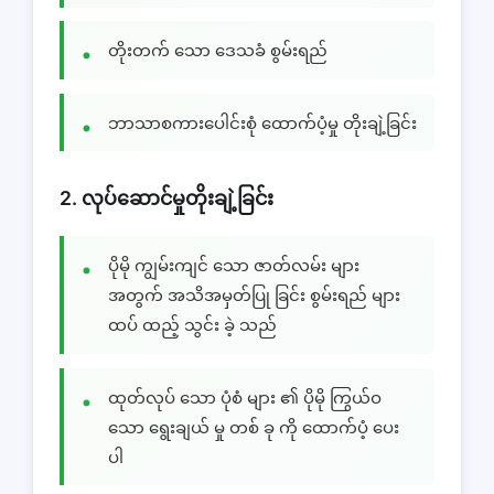
တိုးတက် သော ဒေသခံ စွမ်းရည်
ဘာသာစကားပေါင်းစုံ ထောက်ပံ့မှု တိုးချဲ့ခြင်း
2. လုပ်ဆောင်မှုတိုးချဲ့ခြင်း
ပိုမို ကျွမ်းကျင် သော ဇာတ်လမ်း များ
အတွက် အသိအမှတ်ပြု ခြင်း စွမ်းရည် များ
ထပ် ထည့် သွင်း ခဲ့ သည်
ထုတ်လုပ် သော ပုံစံ များ ၏ ပိုမို ကြွယ်ဝ
သော ရွေးချယ် မှု တစ် ခု ကို ထောက်ပံ့ ပေး
ပါ