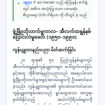
၁၉၃၁
:P aul Handel သည် ကြေးနန်း စက်ရုံ
တွင် အဓိက အသုံးပြု သော ပထမဆုံး
စီးပွားရေး OCR ကိရိယာ ကို တီထွင် ခဲ့ သည်
ဖွံ့ဖြိုးတိုးတက်မှုကာလ– အီလက်ထရွန်နစ်
ပြောင်းလဲမှုခေတ် (၁၉၅၀-၁၉၉၀)
ကွန်ပျူတာနည်းပညာ မိတ်ဆက်ခြင်း
၂၀ ရာစု၏ ၅၀ ပြည့်လွန်နှစ်များတွင်
အီလက်ထရွန်နစ်ကွန်ပျူတာများ ပေါ်ထွက်လာခြင်း
နှင့်အတူ အိုစီအာရ်နည်းပညာသည် အရေးပါသော
ဖွံ့ဖြိုးတိုးတက်မှုအခွင့်အလမ်းများကို ဦးဆောင်ပေး
ခဲ့သည်။ ကွန်ပျူတာများ၏ စွမ်းအားကောင်းသော
ကွန်ပျူတာစွမ်းအားသည် ရှုပ်ထွေးသော အက္ခရာ
မှတ်မိနိုင်သည့် အယ်လ်ဂိုရီသမ်များကို