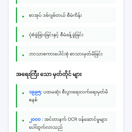
စာအုပ် ဒစ်ဂျစ်တယ် စီမံကိန်း
ပုံစံခွဲခြားခြင်းနှင့် စီမံခန့်ခွဲခြင်း
ဘာသာစကားပေါင်းစုံ စာသားမှတ်မိခြင်း
အရေးကြီး သော မှတ်တိုင် များ
၁၉၉၅
: ပထမဆုံး စီးပွားရေးလက်ရေးမှတ်မိ
စနစ်
၂၀၀၀
: အင်တာနက် OCR ဝန်ဆောင်မှုများ
ပေါ်ထွက်လာသည်