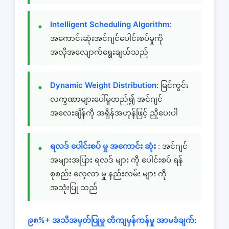
Intelligent Scheduling Algorithm
:
အကောင်းဆုံးအင်ဂျင်ပေါင်းစပ်မှုကို
အလိုအလျောက်ရွေးချယ်သည်
Dynamic Weight Distribution
: မြင်ကွင်း
လက္ခဏာများပေါ်မူတည်၍ အင်ဂျင်
အလေးချိန်ကို အရှိန်အဟုန်ဖြင့် ညှိပေးပါ
ရလဒ် ပေါင်းစပ် မှု အကောင်း ဆုံး
: အင်ဂျင်
အများအပြား ရလဒ် များ ကို ပေါင်းစပ် ရန်
စုစည်း လေ့လာ မှု နည်းလမ်း များ ကို
အသုံးပြု သည်
၉၈%+ အသိအမှတ်ပြုမှု တိကျမှန်ကန်မှု အာမခံချက်: