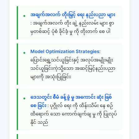
အချက်အလက် တိုးမြှင့် ရေး နည်းပညာ များ
: အချက်အလက် တိုး ချဲ့ နည်းလမ်း များ စွာ
မှတစ်ဆင့် ပုံစံ ခိုင်ခံ့ မှု ကို တိုးတက် စေ ပါ
Model Optimization Strategies
:
ပြောင်းရွှေ့သင်ယူခြင်းနှင့် အလုပ်အမျိုးမျိုး
သင်ယူခြင်းကဲ့သို့သော အဆင့်မြင့်နည်းပညာ
များကို အသုံးပြုခြင်း
ဒေသတွင်း စီမံ ခန့်ခွဲ မှု အကောင်း ဆုံး ဖြစ်
စေ ခြင်း
: ပုဂ္ဂိုလ် ရေး ကို ထိန်းသိမ်း နေ စဉ်
ထိရောက် သော ကောက်ချက်ချ မှု ကို ပြုလုပ်
နိုင် သည်