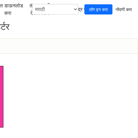
फत डाऊनलोड
तंत्रज्ञानाची
मदत केंद्र
लॉग इन करा
नोंदणी करा
करा
देवाणघेवाण