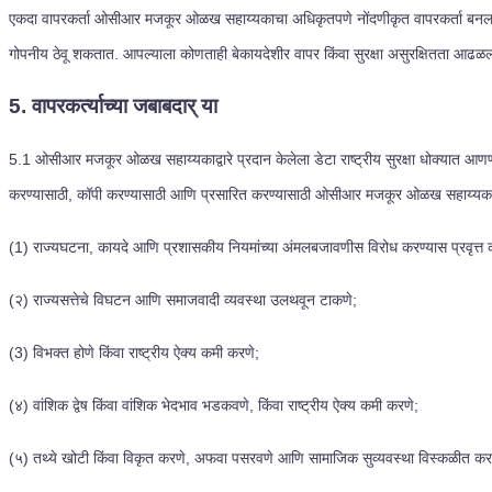
एकदा वापरकर्ता ओसीआर मजकूर ओळख सहाय्यकाचा अधिकृतपणे नोंदणीकृत वापरकर्ता बनला की त
गोपनीय ठेवू शकतात. आपल्याला कोणताही बेकायदेशीर वापर किंवा सुरक्षा असुरक्षितता आढळ
5. वापरकर्त्याच्या जबाबदार् या
5.1
ओसीआर मजकूर ओळख सहाय्यकाद्वारे प्रदान केलेला डेटा राष्ट्रीय सुरक्षा धोक्यात आण
करण्यासाठी, कॉपी करण्यासाठी आणि प्रसारित करण्यासाठी ओसीआर मजकूर ओळख सहाय्यकाद्वा
(1) राज्यघटना, कायदे आणि प्रशासकीय नियमांच्या अंमलबजावणीस विरोध करण्यास प्रवृत्त
(२) राज्यसत्तेचे विघटन आणि समाजवादी व्यवस्था उलथवून टाकणे;
(3) विभक्त होणे किंवा राष्ट्रीय ऐक्य कमी करणे;
(४) वांशिक द्वेष किंवा वांशिक भेदभाव भडकवणे, किंवा राष्ट्रीय ऐक्य कमी करणे;
(५) तथ्ये खोटी किंवा विकृत करणे, अफवा पसरवणे आणि सामाजिक सुव्यवस्था विस्कळीत कर