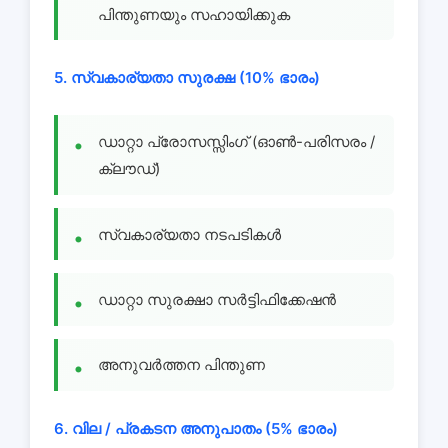
പിന്തുണയും സഹായിക്കുക
5. സ്വകാര്യതാ സുരക്ഷ (10% ഭാരം)
ഡാറ്റാ പ്രോസസ്സിംഗ് (ഓൺ-പരിസരം /
ക്ലൗഡ്)
സ്വകാര്യതാ നടപടികൾ
ഡാറ്റാ സുരക്ഷാ സർട്ടിഫിക്കേഷൻ
അനുവർത്തന പിന്തുണ
6. വില / പ്രകടന അനുപാതം (5% ഭാരം)