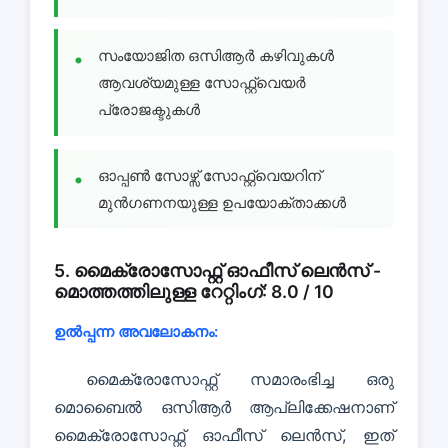
സംയോജിത ഒസിആർ കഴിവുകൾ
ആവശ്യമുള്ള സോഫ്റ്റ്വെയർ
പ്രോജക്ടുകൾ
ഓപ്പൺ സോഴ്സ് സോഫ്റ്റ്വെയറിന്
മുൻഗണനയുള്ള ഉപയോക്താക്കൾ
5. മൈക്രോസോഫ്റ്റ് ഓഫീസ് ലെൻസ് -
മൊത്തത്തിലുള്ള റേറ്റിംഗ്: 8.0 / 10
ഉൽപ്പന്ന അവലോകനം:
മൈക്രോസോഫ്റ്റ് സമാരംഭിച്ച ഒരു
മൊബൈൽ ഒസിആർ ആപ്ലിക്കേഷനാണ്
മൈക്രോസോഫ്റ്റ് ഓഫീസ് ലെൻസ്, ഇത്