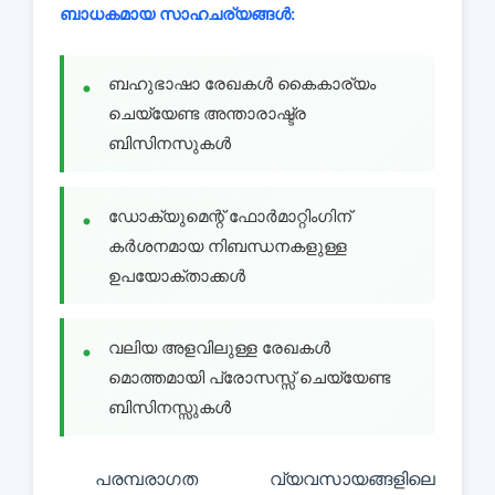
ബാധകമായ സാഹചര്യങ്ങൾ:
ബഹുഭാഷാ രേഖകൾ കൈകാര്യം
ചെയ്യേണ്ട അന്താരാഷ്ട്ര
ബിസിനസുകൾ
ഡോക്യുമെന്റ് ഫോർമാറ്റിംഗിന്
കർശനമായ നിബന്ധനകളുള്ള
ഉപയോക്താക്കൾ
വലിയ അളവിലുള്ള രേഖകൾ
മൊത്തമായി പ്രോസസ്സ് ചെയ്യേണ്ട
ബിസിനസ്സുകൾ
പരമ്പരാഗത വ്യവസായങ്ങളിലെ