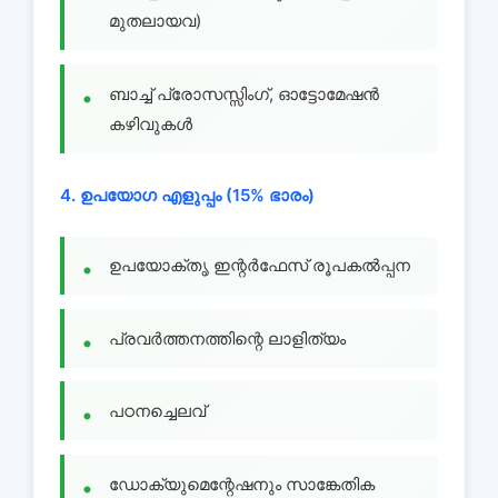
മുതലായവ)
ബാച്ച് പ്രോസസ്സിംഗ്, ഓട്ടോമേഷൻ
കഴിവുകൾ
4. ഉപയോഗ എളുപ്പം (15% ഭാരം)
ഉപയോക്തൃ ഇന്റർഫേസ് രൂപകൽപ്പന
പ്രവർത്തനത്തിന്റെ ലാളിത്യം
പഠനച്ചെലവ്
ഡോക്യുമെന്റേഷനും സാങ്കേതിക