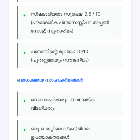
സ്വകാര്യതാ സുരക്ഷ: 9.5 / 10
(പ്രാദേശിക പ്രോസസ്സിംഗ്, ഓപ്പൺ
സോഴ്സ്, സുതാര്യം)
പണത്തിന്റെ മൂല്യം: 10/10
(പൂർണ്ണമായും സൗജന്യം)
ബാധകമായ സാഹചര്യങ്ങൾ:
ഡെവലപ്പർമാരും സാങ്കേതിക
വിദഗ്ധരും
ഒരു ബജറ്റിലെ വ്യക്തിഗത
ഉപയോക്താക്കൾ