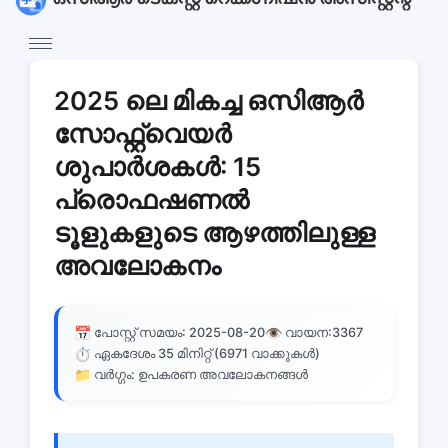
2025 ലെ മികച്ച ഒസിആർ
സോഫ്റ്റ്വെയർ
ശുപാർശകൾ: 15
പ്രൊഫഷണൽ
ടൂളുകളുടെ ആഴത്തിലുള്ള
അവലോകനം
📅
👁️
പോസ്റ്റ് സമയം: 2025-08-20
വായന:
3367
⏱️
ഏകദേശം 35 മിനിറ്റ് (6971 വാക്കുകൾ)
📁
വർഗ്ഗം: ഉപകരണ അവലോകനങ്ങൾ