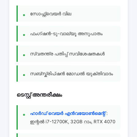
സോഫ്റ്റ്വെയർ വില
ഫംഗ്ഷൻ-ടു-വാല്യൂ അനുപാതം
സ്വതന്ത്ര പതിപ്പ് സവിശേഷതകൾ
സബ്സ്ക്രിപ്ഷൻ മോഡൽ യുക്തിവാദം
ടെസ്റ്റ് അന്തരീക്ഷം
ഹാർഡ് വെയർ എൻവയോൺമെന്റ്
:
ഇന്റൽ i7-12700K, 32GB റാം, RTX 4070