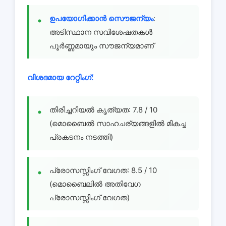
ഉപയോഗിക്കാൻ സൌജന്യം
:
അടിസ്ഥാന സവിശേഷതകൾ
പൂർണ്ണമായും സൗജന്യമാണ്
വിശദമായ റേറ്റിംഗ്:
തിരിച്ചറിയൽ കൃത്യത: 7.8 / 10
(മൊബൈൽ സാഹചര്യങ്ങളിൽ മികച്ച
പ്രകടനം നടത്തി)
പ്രോസസ്സിംഗ് വേഗത: 8.5 / 10
(മൊബൈലിൽ അതിവേഗ
പ്രോസസ്സിംഗ് വേഗത)