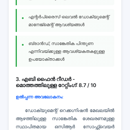
എന്റർപ്രൈസ്-ലെവൽ ഡോക്യുമെന്റ്
മാനേജ്മെന്റ് ആവശ്യങ്ങൾ
ബ്രാൻഡ്, സാങ്കേതിക പിന്തുണ
എന്നിവയ്ക്കുള്ള ആവശ്യകതകളുള്ള
ഉപയോക്താക്കൾ
3. എബി ഫൈൻ റീഡർ -
മൊത്തത്തിലുള്ള റേറ്റിംഗ്: 8.7 / 10
ഉൽപ്പന്ന അവലോകനം:
ഡോക്യുമെന്റ് റെക്കഗ്നിഷൻ മേഖലയിൽ
ആഴത്തിലുള്ള സാങ്കേതിക ശേഖരണമുള്ള
സ്ഥാപിതമായ ഒസിആർ സോഫ്റ്റ്വെയർ