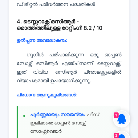
ഡിജിറ്റൽ പരിവർത്തന പദ്ധതികൾ
4. ടെസ്സറാക്റ്റ് ഒസിആർ -
മൊത്തത്തിലുള്ള റേറ്റിംഗ്: 8.2 / 10
ഉൽപ്പന്ന അവലോകനം:
ഗൂഗിൾ പരിപാലിക്കുന്ന ഒരു ഓപ്പൺ
സോഴ്സ് ഒസിആർ എഞ്ചിനാണ് ടെസ്സറാക്റ്റ്,
ഇത് വിവിധ ഒസിആർ പ്രോജക്റ്റുകളിൽ
വ്യാപകമായി ഉപയോഗിക്കുന്നു.
പ്രധാന ആനുകൂല്യങ്ങൾ:
പൂർണ്ണമായും സൗജന്യം
: ഫീസ്
1
ഇല്ലാതെ ഓപ്പൺ സോഴ്സ്
സോഫ്റ്റ്വെയർ
2