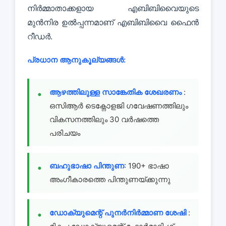
നിർമ്മാതാക്കളായ എബിബിവൈയുടെ
മുൻനിര ഉൽപ്പന്നമാണ് എബിബിവൈ ഫൈൻ
റീഡർ.
പ്രധാന ആനുകൂല്യങ്ങൾ:
ആഴത്തിലുള്ള സാങ്കേതിക ശേഖരണം
:
ഒസിആർ ടെക്നോളജി ഗവേഷണത്തിലും
വികസനത്തിലും 30 വർഷത്തെ
പരിചയം
ബഹുഭാഷാ പിന്തുണ
: 190+ ഭാഷാ
അംഗീകാരത്തെ പിന്തുണയ്ക്കുന്നു
ഡോക്യുമെന്റ് പുനർനിർമ്മാണ ശേഷി
: