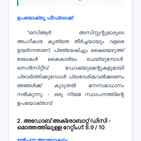
ഉപയോക്തൃ ഫീഡ്ബാക്ക്:
"ഒസിആർ അസിസ്റ്റന്റുമാരുടെ
അംഗീകാര കൃത്യത തീർച്ചയായും വളരെ
ഉയർന്നതാണ്, പ്രത്യേകിച്ചും കൈയെഴുത്ത്
രേഖകൾ കൈകാര്യം ചെയ്യുമ്പോൾ.
സെൻസിറ്റീവ് ഡോക്യുമെന്റുകളുമായി
പ്രവർത്തിക്കുമ്പോൾ പ്രാദേശികവൽക്കരണം
ഞങ്ങൾക്ക് കൂടുതൽ മനഃസമാധാനം
നൽകുന്നു. - ഒരു നിയമ സ്ഥാപനത്തിന്റെ
ഉപയോക്താവ്
2. അഡോബ് അക്രോബാറ്റ് ഡിസി -
മൊത്തത്തിലുള്ള റേറ്റിംഗ്: 8.9 / 10
ഉൽപ്പന്ന അവലോകനം: