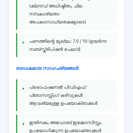
(ക്ലൗഡ് അധിഷ്ഠിതം, ചില
സ്വകാര്യതാ
അപകടസാധ്യതകളോടെ)
പണത്തിന്റെ മൂല്യം: 7.5 / 10 (ഉയർന്ന
സബ്സ്ക്രിപ്ഷൻ ചെലവ്)
ബാധകമായ സാഹചര്യങ്ങൾ:
പ്രൊഫഷണൽ പിഡിഎഫ്
പ്രോസസ്സിംഗ് കഴിവുകൾ
ആവശ്യമുള്ള ഉപയോക്താക്കൾ
ഇതിനകം അഡോബ് ഇക്കോസിസ്റ്റം
ഉപയോഗിക്കുന്ന ഉപയോക്താക്കൾ