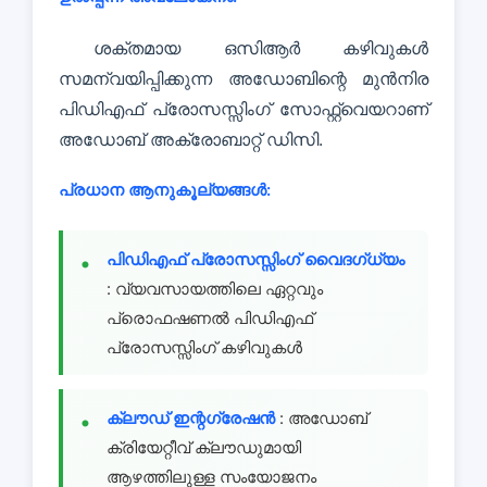
ശക്തമായ ഒസിആർ കഴിവുകൾ
സമന്വയിപ്പിക്കുന്ന അഡോബിന്റെ മുൻനിര
പിഡിഎഫ് പ്രോസസ്സിംഗ് സോഫ്റ്റ്വെയറാണ്
അഡോബ് അക്രോബാറ്റ് ഡിസി.
പ്രധാന ആനുകൂല്യങ്ങൾ:
പിഡിഎഫ് പ്രോസസ്സിംഗ് വൈദഗ്ധ്യം
: വ്യവസായത്തിലെ ഏറ്റവും
പ്രൊഫഷണൽ പിഡിഎഫ്
പ്രോസസ്സിംഗ് കഴിവുകൾ
ക്ലൗഡ് ഇന്റഗ്രേഷൻ
: അഡോബ്
ക്രിയേറ്റീവ് ക്ലൗഡുമായി
ആഴത്തിലുള്ള സംയോജനം