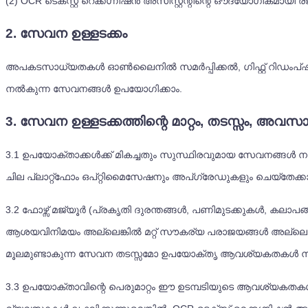
(2) OCR ടെക്സ്റ്റ് റെക്കഗ്നിഷൻ അസിസ്റ്റന്റിന്റെ ഔദ്യോഗികമായി
2. സേവന ഉള്ളടക്കം
അപകടസാധ്യതകൾ ഓൺലൈനിൽ സമർപ്പിക്കൽ, ഗിഫ്റ്റ് റിഡംപ്ഷൻ, ഡോ
നൽകുന്ന സേവനങ്ങൾ ഉപയോഗിക്കാം.
3. സേവന ഉള്ളടക്കത്തിന്റെ മാറ്റം, തടസ്സം, അവസാ
3.1
ഉപയോക്താക്കൾക്ക് മികച്ചതും സുസ്ഥിരവുമായ സേവനങ്ങൾ നൽകാൻ
ചില പ്ലാറ്റ്ഫോം ഒപ്റ്റിമൈസേഷനും അപ്ഗ്രേഡുകളും ചെയ്തേക്കാം
3.2
ഫോഴ്സ് മജ്യൂർ (പ്രകൃതി ദുരന്തങ്ങൾ, പണിമുടക്കുകൾ, കലാപ
ആശയവിനിമയം അല്ലെങ്കിൽ മറ്റ് സൗകര്യ പരാജയങ്ങൾ അല്ലെങ
മൂലമുണ്ടാകുന്ന സേവന തടസ്സമോ ഉപയോക്തൃ ആവശ്യകതകൾ നിറവേറ്റ
3.3
ഉപയോക്താവിന്റെ പെരുമാറ്റം ഈ ഉടമ്പടിയുടെ ആവശ്യകതകൾ നിറവ