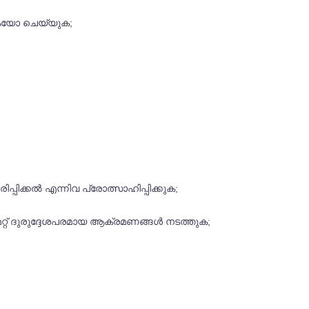
തുകയോ ചെയ്യുക;
പിക്കൽ എന്നിവ പ്രോത്സാഹിപ്പിക്കുക;
 മറ്റ് ദുരുദ്ദേശപരമായ ആക്രമണങ്ങൾ നടത്തുക;