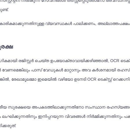
സിസ്റ്റന്റിന് നൽകുന്ന സേവനങ്ങൾ തടസ്സപ്പെടുത്താനോ അവസാനിപ്പിക്
്ട്.
ികമാക്കുന്നതിനുള്ള വ്യവസ്ഥകൾ പാലിക്കണം, അല്ലാത്തപക്ഷം OCR
ുരക്ഷ
യോഗികമായി രജിസ്റ്റർ ചെയ്ത ഉപയോക്താവായിക്കഴിഞ്ഞാൽ, OCR ടെക്സ്
വേണമെങ്കിലും പാസ് വേഡുകൾ മാറ്റാനും അവ കർശനമായി രഹസ്യമായ
രേഖാമൂലമോ ഇമെയിൽ വഴിയോ ഉടനടി OCR ടെക്സ്റ്റ് റെക്കഗ്നിഷൻ
റ്റ ദേശീയ സുരക്ഷയെ അപകടത്തിലാക്കുന്നതിനോ സംസ്ഥാന രഹസ്യങ്
്കുന്നതിനും ഇനിപ്പറയുന്ന വിവരങ്ങൾ നിർമ്മിക്കുന്നതിനും പകർത്ത
ക്കരുത്: