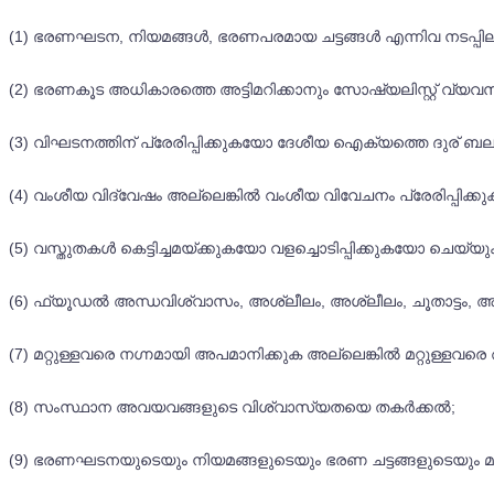
(1) ഭരണഘടന, നിയമങ്ങൾ, ഭരണപരമായ ചട്ടങ്ങൾ എന്നിവ നടപ്പിലാക
(2) ഭരണകൂട അധികാരത്തെ അട്ടിമറിക്കാനും സോഷ്യലിസ്റ്റ് വ്യവസ്ഥയ
(3) വിഘടനത്തിന് പ്രേരിപ്പിക്കുകയോ ദേശീയ ഐക്യത്തെ ദുര് ബ
(4) വംശീയ വിദ്വേഷം അല്ലെങ്കിൽ വംശീയ വിവേചനം പ്രേരിപ്പിക്
(5) വസ്തുതകൾ കെട്ടിച്ചമയ്ക്കുകയോ വളച്ചൊടിപ്പിക്കുകയോ ചെയ്യ
(6) ഫ്യൂഡൽ അന്ധവിശ്വാസം, അശ്ലീലം, അശ്ലീലം, ചൂതാട്ടം, അക്ര
(7) മറ്റുള്ളവരെ നഗ്നമായി അപമാനിക്കുക അല്ലെങ്കിൽ മറ്റുള്ളവരെ
(8) സംസ്ഥാന അവയവങ്ങളുടെ വിശ്വാസ്യതയെ തകർക്കൽ;
(9) ഭരണഘടനയുടെയും നിയമങ്ങളുടെയും ഭരണ ചട്ടങ്ങളുടെയും മറ