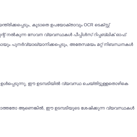
ിക്കപ്പെടും, കൂടാതെ ഉപയോക്താവും OCR ടെക്സ്റ്റ്
റ്റന്റ് നൽകുന്ന സേവന വ്യവസ്ഥകൾ പീപ്പിൾസ് റിപ്പബ്ലിക് ഓഫ്
യും പുനർവ്യാഖ്യാനിക്കപ്പെടും, അതേസമയം മറ്റ് നിബന്ധനകൾ
 ഉൾപ്പെടുന്നു, ഈ ഉടമ്പടിയിൽ വ്യവസ്ഥ ചെയ്തിട്ടുള്ളതൊഴികെ
ാത്തതോ ആണെങ്കിൽ, ഈ ഉടമ്പടിയുടെ ശേഷിക്കുന്ന വ്യവസ്ഥകൾ