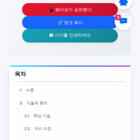
📱 웨이보가 공유했다
3
🔗 링크 복사
🖨️ 기사를 인쇄하세요
목차
서론
1.
기술의 원리
2.
핵심 기술
2.1.
처리 과정
2.2.