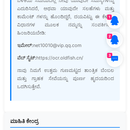
ಬಳಕೆಯ ಸಮಯದಲ್ಲಿ ನೀವು ಯಾವುದೇ ಸಮಸ್ಯೆಗಳನ್ನು
ಎದುರಿಸಿದರೆ, ಅಥವಾ ಯಾವುದೇ ಸಲಹೆಗಳು ಮತ್ತು
ಕಾಮೆಂಟ್ ಗಳನ್ನು ಹೊಂದಿದ್ದರೆ, ದಯವಿಟ್ಟು ಈ ಕೆಳಗಿನ
1
ವಿಧಾನಗಳ ಮೂಲಕ ನಮ್ಮನ್ನು ಸಂಪರ್ಕಿಸಲು
ಹಿಂಜರಿಯಬೇಡಿ:
2
ಇಮೇಲ್:
net10010@vip.qq.com
3
ವೆಬ್ ಸೈಟ್:
https://ocr.oldfish.cn/
ನಾವು ನಿಮಗೆ ಉತ್ತಮ ಗುಣಮಟ್ಟದ ತಾಂತ್ರಿಕ ಬೆಂಬಲ
ಮತ್ತು ಗ್ರಾಹಕ ಸೇವೆಯನ್ನು ಪೂರ್ಣ ಹೃದಯದಿಂದ
ಒದಗಿಸುತ್ತೇವೆ.
ಮಾಹಿತಿ ಕೇಂದ್ರ