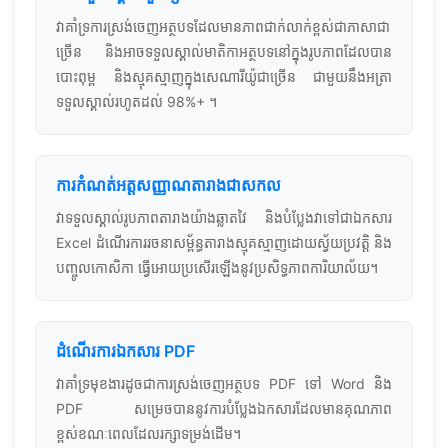
វាគាំទ្រការស្រង់ចេញអត្ថបទដែលមានភាពជាក់លាក់ខ្ពស់ជាភាសាជា
ច្រើន និងអាចទទួលស្គាល់មាតិកាអត្ថបទនៅក្នុងរូបភាពដែលបាន
បោះពុម្ព និងស្មុគស្មាញក្នុងសេណារីយ៉ូជាច្រើន ជាមួយនឹងអត្រា
ទទួលស្គាល់រហូតដល់ 98%+ ។
ការកំណត់អត្តសញ្ញាណតារាងជាសកល
វាទទួលស្គាល់រូបភាពតារាងយ៉ាងឆ្លាតវៃ និងបំប្លែងវាទៅជាឯកសារ
Excel ដំណើរការរចនាសម្ព័ន្ធតារាងស្មុគស្មាញដោយស្វ័យប្រវត្តិ និង
បញ្ចូលកោសិកា ធ្វើអោយប្រសើរឡើងនូវប្រសិទ្ធភាពការិយាល័យ។
ដំណើរការឯកសារ PDF
វាគាំទ្រមុខងារដូចជាការស្រង់ចេញអត្ថបទ PDF ទៅ Word និង
PDF សម្រេចបាននូវការបំប្លែងឯកសារដែលមានគុណភាព
ខ្ពស់ខណៈពេលដែលរក្សាទម្រង់ដើម។