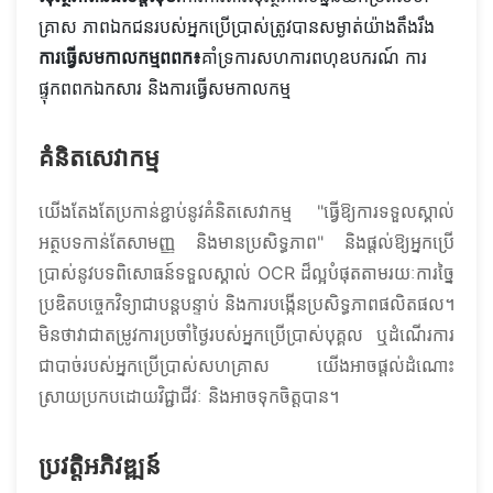
គ្រាស ភាពឯកជនរបស់អ្នកប្រើប្រាស់ត្រូវបានសម្ងាត់យ៉ាងតឹងរឹង
ការធ្វើសមកាលកម្មពពក៖
គាំទ្រការសហការពហុឧបករណ៍ ការ
ផ្ទុកពពកឯកសារ និងការធ្វើសមកាលកម្ម
គំនិតសេវាកម្ម
យើងតែងតែប្រកាន់ខ្ជាប់នូវគំនិតសេវាកម្ម "ធ្វើឱ្យការទទួលស្គាល់
អត្ថបទកាន់តែសាមញ្ញ និងមានប្រសិទ្ធភាព" និងផ្តល់ឱ្យអ្នកប្រើ
ប្រាស់នូវបទពិសោធន៍ទទួលស្គាល់ OCR ដ៏ល្អបំផុតតាមរយៈការច្នៃ
ប្រឌិតបច្ចេកវិទ្យាជាបន្តបន្ទាប់ និងការបង្កើនប្រសិទ្ធភាពផលិតផល។
មិនថាវាជាតម្រូវការប្រចាំថ្ងៃរបស់អ្នកប្រើប្រាស់បុគ្គល ឬដំណើរការ
ជាបាច់របស់អ្នកប្រើប្រាស់សហគ្រាស យើងអាចផ្តល់ដំណោះ
ស្រាយប្រកបដោយវិជ្ជាជីវៈ និងអាចទុកចិត្តបាន។
ប្រវត្តិអភិវឌ្ឍន៍