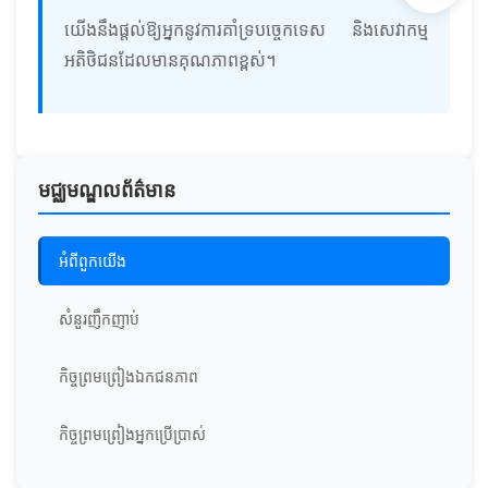
យើងនឹងផ្តល់ឱ្យអ្នកនូវការគាំទ្របច្ចេកទេស និងសេវាកម្ម
អតិថិជនដែលមានគុណភាពខ្ពស់។
មជ្ឈមណ្ឌលព័ត៌មាន
អំពី​ពួក​យើង
សំនួរញឹកញាប់
កិច្ចព្រមព្រៀងឯកជនភាព
កិច្ចព្រមព្រៀងអ្នកប្រើប្រាស់