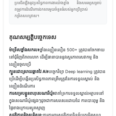
ប្រសើរឡើងនូវប្រសិទ្ធភាពការងារយ៉ាងខ្លាំង និងសមរម្យសម្រាប់
តម្រូវការដំណើរការឯកសារមួយចំនួនធំរបស់អ្នកប្រើប្រាស់
កម្រិតសហគ្រាស។
គុណសម្បត្តិបច្ចេកទេស
ម៉ាទ្រីសថ្នាំងសកល៖
ថ្នាំងល្បឿនលឿន 500+ ត្រូវបានចែកចាយ
នៅជុំវិញពិភពលោក ដើម្បីធានាបាននូវស្ថេរភាពសេវាកម្ម និង
ល្បឿនចូលប្រើ
ក្បួនដោះស្រាយឆ្លាតវៃ AI៖
បច្ចេកវិទ្យា Deep learning ត្រូវបាន
ប្រើដើម្បីបង្កើនប្រសិទ្ធភាពភាពត្រឹមត្រូវនៃការទទួលស្គាល់ និង
ល្បឿនដំណើរការ
ការសម្របខ្លួនពហុសេណារីយ៉ូ៖
វាគាំទ្រការទទួលស្គាល់អត្ថបទនៅ
ក្នុងសេណារីយ៉ូផ្សេងៗដូចជាការសរសេរដោយដៃ ការបោះពុម្ព និង
ផ្ទៃខាងក្រោយស្មុគស្មាញ
សុវត្ថិភាពនិងសន្តិសុខ:
ការការពារសុវត្ថិភាពទិន្នន័យកម្រិតសហ