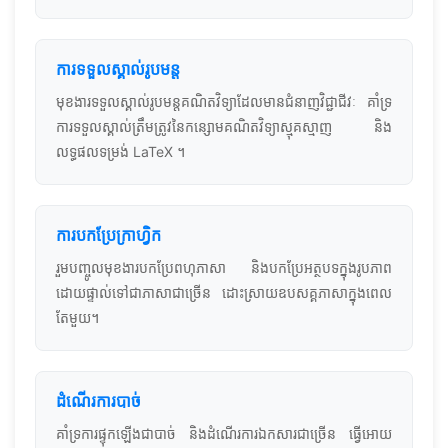
ការទទួលស្គាល់រូបមន្ត
មុខងារទទួលស្គាល់រូបមន្តគណិតវិទ្យាដែលមានជំនាញវិជ្ជាជីវៈ គាំទ្រ
ការទទួលស្គាល់ត្រឹមត្រូវនៃកន្សោមគណិតវិទ្យាស្មុគស្មាញ និង
លទ្ធផលទម្រង់ LaTeX ។
ការបកប្រែក្រាហ្វិក
រួមបញ្ចូលមុខងារបកប្រែពហុភាសា និងបកប្រែអត្ថបទក្នុងរូបភាព
ដោយផ្ទាល់ទៅជាភាសាជាច្រើន ដោះស្រាយឧបសគ្គភាសាក្នុងពេល
តែមួយ។
ដំណើរការបាច់
គាំទ្រការផ្ទុកឡើងជាបាច់ និងដំណើរការឯកសារជាច្រើន ធ្វើអោយ