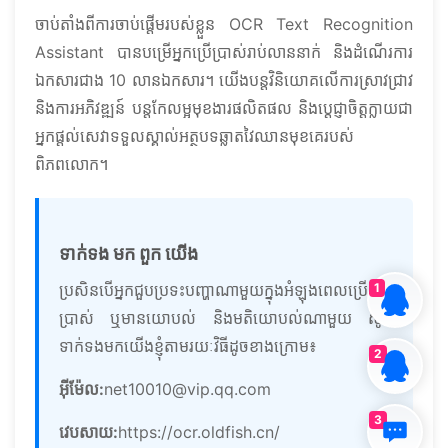
ចាប់តាំងពីការចាប់ផ្តើមរបស់ខ្លួន OCR Text Recognition
Assistant បានបម្រើអ្នកប្រើប្រាស់រាប់លាននាក់ និងដំណើរការ
ឯកសារជាង 10 លានឯកសារ។ យើងបន្តវិនិយោគលើការស្រាវជ្រាវ
និងការអភិវឌ្ឍន៍ បន្តកែលម្អមុខងារផលិតផល និងប្តេជ្ញាចិត្តក្លាយជា
អ្នកផ្តល់សេវាទទួលស្គាល់អត្ថបទឆ្លាតវៃឈានមុខគេរបស់
ពិភពលោក។
ទាក់ទង មក ពួក យើង
ប្រសិនបើអ្នកជួបប្រទះបញ្ហាណាមួយក្នុងអំឡុងពេលប្រើ
1
ប្រាស់ ឬមានយោបល់ និងមតិយោបល់ណាមួយ សូម
ទាក់ទងមកយើងខ្ញុំតាមរយៈវិធីដូចខាងក្រោម៖
2
អ៊ីម៉ែល:
net10010@vip.qq.com
3
វេបសាយ:
https://ocr.oldfish.cn/