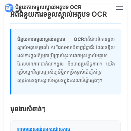
ជំនួយការទទួលស្គាល់អត្ថបទ OCR
អំពីជំនួយការទទួលស្គាល់អត្ថបទ OCR
ជំនួយការទទួលស្គាល់អត្ថបទ OCR
វាគឺជាវេទិកាទទួល
ស្គាល់អត្ថបទឆ្លាតវៃ AI ដែលមានជំនាញវិជ្ជាជីវៈដែលឧទ្ទិស
ដល់ការផ្តល់ឱ្យអ្នកប្រើប្រាស់នូវសេវាកម្មសម្គាល់អត្ថបទ
ដែលមានភាពជាក់លាក់ខ្ពស់ និងមានប្រសិទ្ធភាព។ យើង
ប្រើបច្ចេកវិទ្យាបញ្ញាសិប្បនិម្មិតកម្រិតខ្ពស់ដើម្បីគាំទ្រ
តម្រូវការទទួលស្គាល់អត្ថបទក្នុងសេណារីយ៉ូផ្សេងៗ។
មុខងារសំខាន់ៗ
ការទទួលស្គាល់តួអក្សរជាសកល