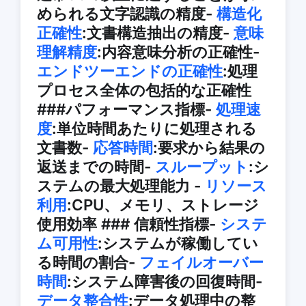
められる文字認識の精度-
構造化
正確性
:文書構造抽出の精度-
意味
理解精度
:内容意味分析の正確性-
エンドツーエンドの正確性
:処理
プロセス全体の包括的な正確性
###パフォーマンス指標-
処理速
度
:単位時間あたりに処理される
文書数-
応答時間
:要求から結果の
返送までの時間-
スループット
:シ
ステムの最大処理能力 -
リソース
利用
:CPU、メモリ、ストレージ
使用効率 ### 信頼性指標-
システ
ム可用性
:システムが稼働してい
る時間の割合-
フェイルオーバー
時間
:システム障害後の回復時間-
データ整合性
:データ処理中の整