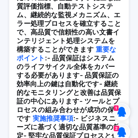
質評価指標、自動テストシステ
ム、継続的な監視メカニズム、エ
ラー処理プロセスを確立すること
で、高品質で信頼性の高い文書イ
ンテリジェント処理システムを
構築することができます
重要な
ポイント
:- 品質保証はシステム
のライフサイクル全体をカバー
する必要があります- 品質保証の
効率向上の鍵は自動化です- 継続
的なモニタリングと改善は品質保
証の中心にあります- ツールとプ
ロセスの組み合わせが成功の保証
1
です
実施推奨事項
:- ビジネスニ
ーズに基づく適切な品質基準の策
2
定- 堅牢な品質保証プロセスと仕