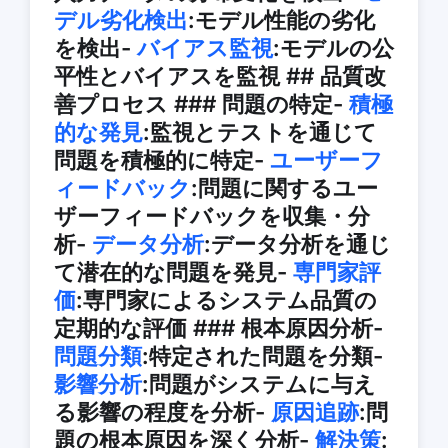
デル劣化検出
:モデル性能の劣化
を検出-
バイアス監視
:モデルの公
平性とバイアスを監視 ## 品質改
善プロセス ### 問題の特定-
積極
的な発見
:監視とテストを通じて
問題を積極的に特定-
ユーザーフ
ィードバック
:問題に関するユー
ザーフィードバックを収集・分
析-
データ分析
:データ分析を通じ
て潜在的な問題を発見-
専門家評
価
:専門家によるシステム品質の
定期的な評価 ### 根本原因分析-
問題分類
:特定された問題を分類-
影響分析
:問題がシステムに与え
る影響の程度を分析-
原因追跡
:問
題の根本原因を深く分析-
解決策
: