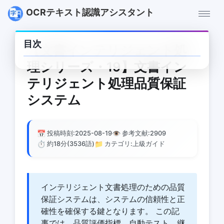
OCRテキスト認識アシスタント
目次
【文書インテリジェント処
理シリーズ・19】文書イン
テリジェント処理品質保証
システム
📅
👁️
投稿時刻:2025-08-19
参考文献:
2909
⏱️
📁
約18分(3536語)
カテゴリ:上級ガイド
インテリジェント文書処理のための品質
保証システムは、システムの信頼性と正
確性を確保する鍵となります。 この記
事では、品質評価指標、自動テスト、継