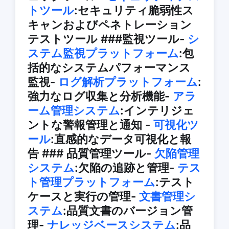
トツール
:セキュリティ脆弱性ス
キャンおよびペネトレーション
テストツール ###監視ツール-
シ
ステム監視プラットフォーム
:包
括的なシステムパフォーマンス
監視-
ログ解析プラットフォーム
:
強力なログ収集と分析機能-
アラ
ーム管理システム
:インテリジェ
ントな警報管理と通知 -
可視化ツ
ール
:直感的なデータ可視化と報
告 ### 品質管理ツール-
欠陥管理
システム
:欠陥の追跡と管理-
テス
ト管理プラットフォーム
:テスト
ケースと実行の管理-
文書管理シ
ステム
:品質文書のバージョン管
理-
ナレッジベースシステム
:品