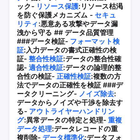
ック-
リソース保護
:リソース枯渇
を防ぐ保護メカニズム -
セキュ
リティ
:悪意ある攻撃やデータ漏
洩から守る ## データ品質管理
###データ検証-
フォーマット検
証
:入力データの書式正確性の検
証-
整合性検証
:データの整合性確
認-
適合性検証
:データの論理的整
合性の検証-
正確性検証
:複数の方
法でデータの正確性を検証 ###デ
ータクリーニング-
ノイズ除去
:
データからノイズや干渉を除去す
る-
アウトライヤーハンドリン
グ
:異常データの特定と処理-
重複
データ処理
:データレコードの重
複削除-
データ標準化
:データフォ