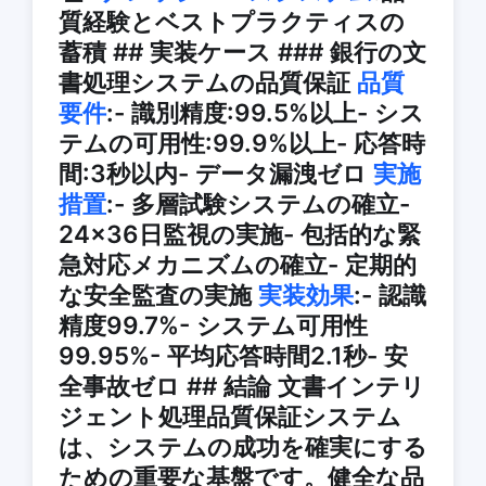
質経験とベストプラクティスの
蓄積 ## 実装ケース ### 銀行の文
書処理システムの品質保証
品質
要件
:- 識別精度:99.5%以上- シス
テムの可用性:99.9%以上- 応答時
間:3秒以内- データ漏洩ゼロ
実施
措置
:- 多層試験システムの確立-
24×36日監視の実施- 包括的な緊
急対応メカニズムの確立- 定期的
な安全監査の実施
実装効果
:- 認識
精度99.7%- システム可用性
99.95%- 平均応答時間2.1秒- 安
全事故ゼロ ## 結論 文書インテリ
ジェント処理品質保証システム
は、システムの成功を確実にする
ための重要な基盤です。健全な品