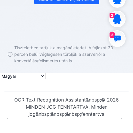
2
3
OCR Text Recognition Assistant&nbsp;©️ 2026
MINDEN JOG FENNTARTVA. Minden
jog&nbsp;&nbsp;&nbsp;fenntartva
|&nbsp;&nbsp;&nbsp;
Adatvédelmi megállapodás
|
Felhasználói megállapodás
|
Szolgálati státusz
|