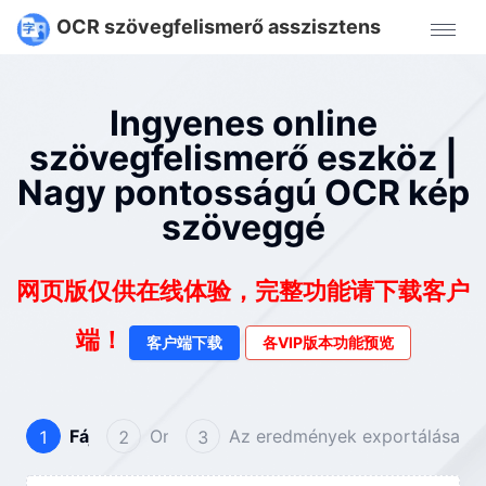
Online szövegfelismer
OCR szövegfelismerő asszisztens
Intelligens szövegfelismerő eszköz, nagy pontosságú képsz
Intelligens szövegfelismerés
Többnyelvű támogatás
Nagy pontosságú kivonás
Gyors feldolgozás
Miért választjuk OCR szolgáltatásainkat:
A professzion