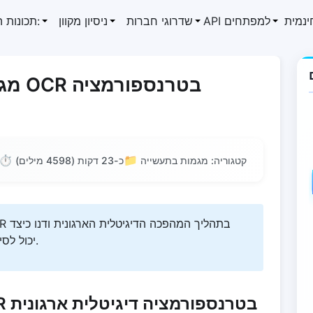
ינמית
API למפתחים
שדרוגי חברות
ניסיון מקוון
תכונות המוצר:
מגמת
⏱️
📁
קטגוריה: מגמות בתעשייה
כ-23 דקות (4598 מילים)
OCR יכול לסייע לארגונים לשפר יעילות ותחרותיות.
מגמות יישומי טכנולוגיית OCR בטרנספורמציה דיגיטלית ארגונית