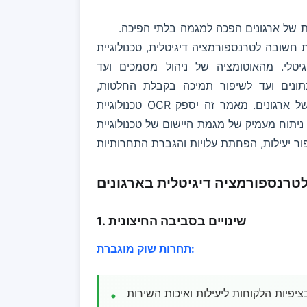
ת של ארגונים הפכה למגמה בלתי הפיכה.
רנספורמציה דיגיטלית, טכנולוגיית OCR (זיהוי תווים אופטי) מסייעת לארגונים
לי. מהאוטומציה של ניהול מסמכים ועד
תונים ועד לשיפור תמיכה בקבלת החלטות,
טכנולוגיית OCR מעצבת מחדש את מודל התפעול ואת הנוף התחרותי של ארגונים. מאמר זה יספק
ניתוח מעמיק של מגמת היישום של טכנולוגיית OCR בטרנספורמציה דיגיטלית ארגונית, ויבחן כיצד OCR
לטרנספורמציה דיגיטלית בארגונים
1. שינויים בסביבה החיצונית
תחרות שוק מוגברת:
בציפיות הלקוחות ליעילות ואיכות השירות