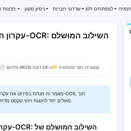
ינמית
API למפתחים
שדרוגי חברות
ניסיון מקוון
תכונות המוצר:
עקרון היישו
⏱️
📁
קטגוריה: חקר טכנולוגיה
כ-24 דקות (4623 מילים)
מאמר זה מנתח בפירוט את עקרונות הי
התמקדות באופן שבו CNN ו-RNN פועלים יחד להשגת זיהוי טקסט מדויק מאוד.
עקרון ה