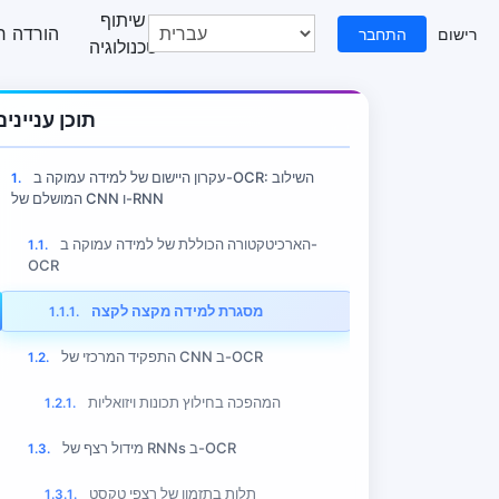
שיתוף
מרכז עזרה
הורדה ח
רישום
התחבר
טכנולוגיה
תוכן עניינים
עקרון היישום של למידה עמוקה ב-OCR: השילוב
1.
המושלם של CNN ו-RNN
הארכיטקטורה הכוללת של למידה עמוקה ב-
1.1.
OCR
מסגרת למידה מקצה לקצה
1.1.1.
התפקיד המרכזי של CNN ב-OCR
1.2.
המהפכה בחילוץ תכונות ויזואליות
1.2.1.
מידול רצף של RNNs ב-OCR
1.3.
תלות בתזמון של רצפי טקסט
1.3.1.