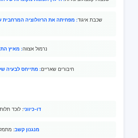
שכבת איגוד
: מפחיתה את הרזולוציה המרחבית של
נרמול אצווה
: מאיץ התכ
חיבורים שאריים
: מתייחס לבעיה ש
LSTM דו-כיווני
: לוכד תלו
מנגנון קשב
: מתמק