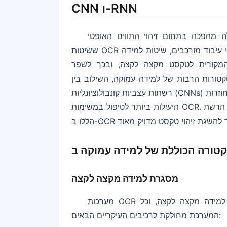
CNN ו-RNN
ה בתחום זיהוי התווים האופטי (OCR). בעוד
ששיטות OCR מסורתיות מסתמכות על מחלצי תכונות שעוצבו ביד וכללי עיבוד מורכבים, שיטות למידה
המקורית לטקסט מקצה לקצה, ובכך לשפר
קטורות הרבות של למידה עמוקה, השילוב בין
רשתות עצביות קונבולוציונליות (CNNs) ורשתות עצביות חוזרות (RNNs) הוכיח את עצמו כאחת השיטות
היעילות ביותר לטיפול במשימות OCR. מאמר זה יעמיק בעקרונות היישום של שתי ארכיטקטורות הרשת
מסגרת למידה מקצה לקצה
מערכות OCR מודרניות ללמידה עמוקה מאמצות בדרך כלל מסגרת למידה מקצה לקצה, וכל
המערכת מחולקת לרכיבים העיקריים הבאים: