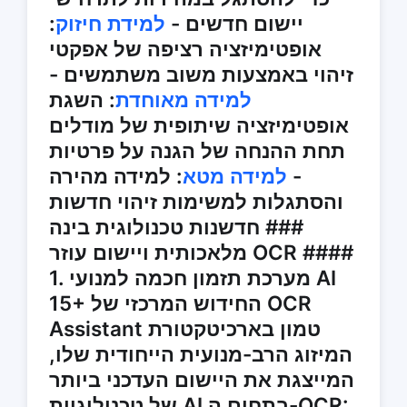
יישום חדשים -
למידת חיזוק
:
אופטימיזציה רציפה של אפקטי
זיהוי באמצעות משוב משתמשים -
למידה מאוחדת
: השגת
אופטימיזציה שיתופית של מודלים
תחת ההנחה של הגנה על פרטיות
-
למידה מטא
: למידה מהירה
והסתגלות למשימות זיהוי חדשות
### חדשנות טכנולוגית בינה
מלאכותית ויישום עוזר OCR ####
1. מערכת תזמון חכמה למנועי AI
15+ החידוש המרכזי של OCR
Assistant טמון בארכיטקטורת
המיזוג הרב-מנועית הייחודית שלו,
המייצגת את היישום העדכני ביותר
של טכנולוגיית AI בתחום ה-OCR: