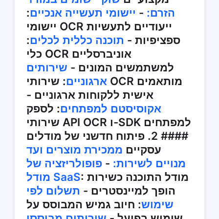
הזרם:
-
יישומי תעשייה אנכיים
:
יישומי OCR ייעודיים לתעשיות
ספציפיות -
תוכנה כללית לכלים
:
כלי OCR אוניברסליים
למשתמשים המונים -
שירותים
ארגוניים
: שירותי OCR מותאמים
אישית ללקוחות ארגוניים -
אקוסיסטם למפתחים
: לספק
שירותי API OCR ו-SDK למפתחים
#### 2. פיתוח חדשני של מודלים
עסקיים
ממכירת מוצרים ועד
מנויים לשירות:
-
פופולריזציה של
: מודל התוכנה כשירות
מודל SaaS
הופך למיינסטרים -
תשלום לפי
שימוש
: חיוב גמיש המבוסס על
שימוש בפועל -
שירותים מבוססי