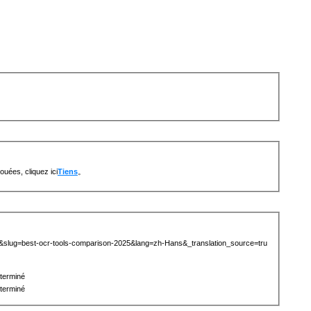
uées, cliquez ici
Tiens
。
69&slug=best-ocr-tools-comparison-2025&lang=zh-Hans&_translation_source=tru
terminé
terminé