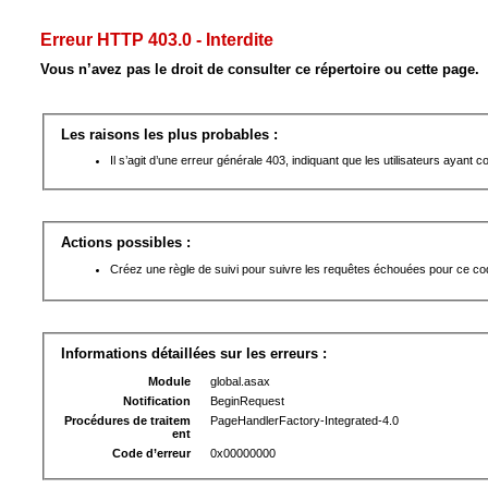
Erreur HTTP 403.0 - Interdite
Vous n’avez pas le droit de consulter ce répertoire ou cette page.
Les raisons les plus probables :
Il s’agit d’une erreur générale 403, indiquant que les utilisateurs ayant co
Actions possibles :
Créez une règle de suivi pour suivre les requêtes échouées pour ce code
Informations détaillées sur les erreurs :
Module
global.asax
Notification
BeginRequest
Procédures de traitem
PageHandlerFactory-Integrated-4.0
ent
Code d’erreur
0x00000000