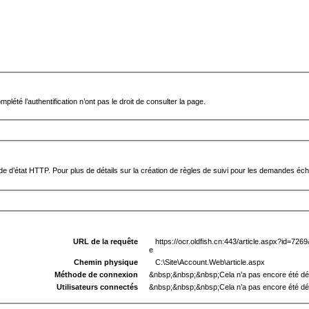
mplété l’authentification n’ont pas le droit de consulter la page.
 d’état HTTP. Pour plus de détails sur la création de règles de suivi pour les demandes écho
URL de la requête
https://ocr.oldfish.cn:443/article.aspx?id=72
e
Chemin physique
C:\Site\Account.Web\article.aspx
Méthode de connexion
&nbsp;&nbsp;&nbsp;Cela n’a pas encore été dé
Utilisateurs connectés
&nbsp;&nbsp;&nbsp;Cela n’a pas encore été dé