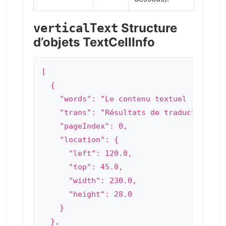
Structure
verticalText
d’objets TextCellInfo
[

  {

    "words": "Le contenu textuel reconnu"
    "trans": "Résultats de traduction (s’
    "pageIndex": 0,

    "location": {

      "left": 120.0,

      "top": 45.0,

      "width": 230.0,

      "height": 28.0

    }

  },
