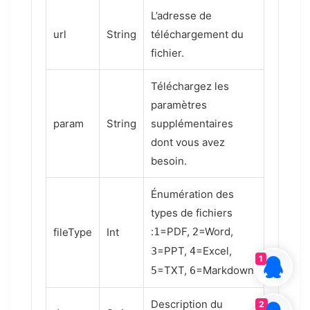
L’adresse de
url
String
téléchargement du
fichier.
Téléchargez les
paramètres
param
String
supplémentaires
dont vous avez
besoin.
Énumération des
types de fichiers
:
=PDF,
=Word,
fileType
Int
1
2
=PPT,
=Excel,
3
4
1
=TXT,
=Markdown
5
6
Description du
2