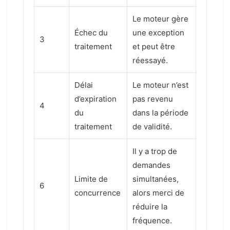
Le moteur gère
Échec du
une exception
3
traitement
et peut être
réessayé.
Délai
Le moteur n’est
d’expiration
pas revenu
4
du
dans la période
traitement
de validité.
Il y a trop de
demandes
Limite de
simultanées,
6
concurrence
alors merci de
réduire la
fréquence.