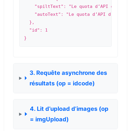
    "spiltText": "Le quota d’API d’aujou
    "autoText": "Le quota d’API d’aujour
  },

  "id": 1

}
3. Requête asynchrone des
résultats (op = idcode)
4. Lit d’upload d’images (op
= imgUpload)