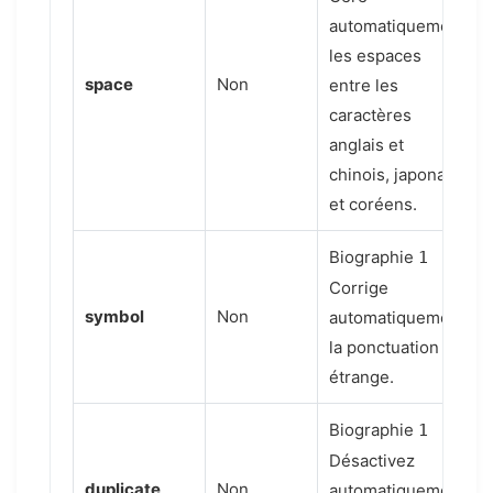
automatiquement
les espaces
space
Non
entre les
caractères
anglais et
chinois, japonais
et coréens.
Biographie
1
Corrige
symbol
Non
automatiquement
la ponctuation
étrange.
Biographie
1
Désactivez
duplicate
Non
automatiquement