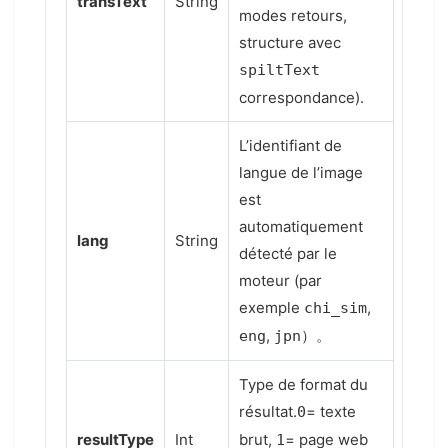
transText
String
modes retours,
structure avec
spiltText
correspondance).
L’identifiant de
langue de l’image
est
automatiquement
lang
String
détecté par le
moteur (par
exemple
,
chi_sim
,
）。
eng
jpn
Type de format du
résultat.
= texte
0
resultType
Int
brut,
= page web
1