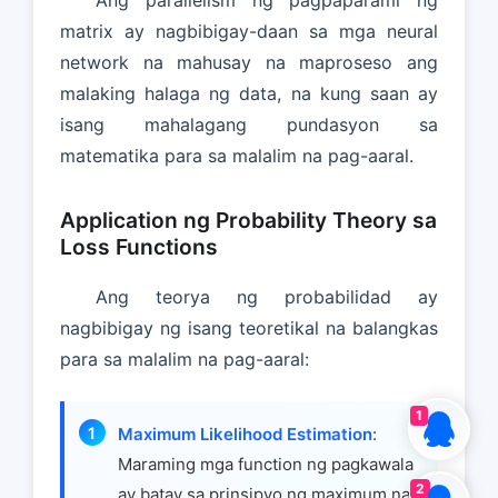
matrix ay nagbibigay-daan sa mga neural
network na mahusay na maproseso ang
malaking halaga ng data, na kung saan ay
isang mahalagang pundasyon sa
matematika para sa malalim na pag-aaral.
Application ng Probability Theory sa
Loss Functions
Ang teorya ng probabilidad ay
nagbibigay ng isang teoretikal na balangkas
para sa malalim na pag-aaral:
1
Maximum Likelihood Estimation
:
Maraming mga function ng pagkawala
2
ay batay sa prinsipyo ng maximum na