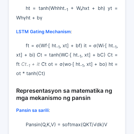
ht = tanh(Whhht
+ Wₓhxt + bh) yt =
-1
Whγht + bγ
LSTM Gating Mechanism
:
ft = σ(Wf·[ ht
, xt] + bf) it = σ(Wi·[ ht
,
-1
-1
xt] + bi) C̃t = tanh(WC·[ ht
, xt] + bC) Ct =
-1
ft
Ct
+ it
C̃t ot = σ(wo·[ ht
, xt] + bo) ht =
-1
-1
ot * tanh(Ct)
Representasyon sa matematika ng
mga mekanismo ng pansin
Pansin sa sarili
:
Pansin(Q,K,V) = softmax(QKT/√dk)V