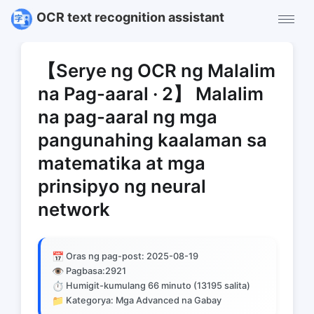
OCR text recognition assistant
【Serye ng OCR ng Malalim
na Pag-aaral · 2】 Malalim
na pag-aaral ng mga
pangunahing kaalaman sa
matematika at mga
prinsipyo ng neural
network
📅
Oras ng pag-post: 2025-08-19
👁️
Pagbasa:
2921
⏱️
Humigit-kumulang 66 minuto (13195 salita)
📁
Kategorya: Mga Advanced na Gabay