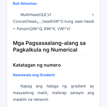
Bull Attention
:
MultiHead(Q,K,V) =
Concat(head
,...,headh)W^O kung saan headi
1
= Pansin(QWi^Q, KWi^K, VWi^V)
Mga Pagsasaalang-alang sa
Pagkalkula ng Numerical
Katatagan ng numero
Nawawala ang Gradient
:
Kapag ang halaga ng gradient ay
masyadong maliit, mahirap sanayin ang
malalim na network.