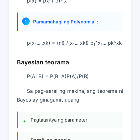
p(x) = px(1-p)¹⁻x
Pamamahagi ng Polynomial
:
p(x
,...,xk) = (n!) /(x
... xk!) p
^x
... pk^xk
1
1
1
1
Bayesian teorama
P(A| B) = P(B| A)P(A)/P(B)
Sa pag-aaral ng makina, ang teorema ni
Bayes ay ginagamit upang:
Pagtatantya ng parameter