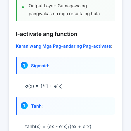
Output Layer: Gumagawa ng
pangwakas na mga resulta ng hula
I-activate ang function
Karaniwang Mga Pag-andar ng Pag-activate
:
Sigmoid
:
-
σ(x) = 1/(1 + e
x)
Tanh
:
-
-
tanh(x) = (ex - e
x)/(ex + e
x)