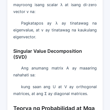
mayroong isang scalar λ at isang di-zero
vector v na:
Pagkatapos ay λ ay tinatawag na
eigenvalue, at v ay tinatawag na kaukulang
eigenvector.
Singular Value Decomposition
(SVD)
Ang anumang matrix A ay maaaring
nahahati sa:
kung saan ang U at V ay orthogonal
matrices, at ang Σ ay diagonal matrices.
Teorya ng Probabilidad at Mga