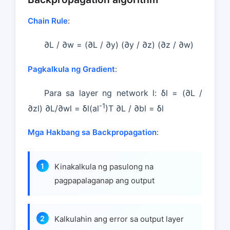
Chain Rule
:
∂L / ∂w = (∂L / ∂y) (∂y / ∂z) (∂z / ∂w)
Pagkalkula ng Gradient
:
Para sa layer ng network l: δl = (∂L /
-1
∂zl) ∂L/∂wl = δl(al
)T ∂L / ∂bl = δl
Mga Hakbang sa Backpropagation
:
Kinakalkula ng pasulong na
pagpapalaganap ang output
Kalkulahin ang error sa output layer