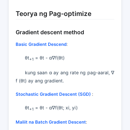
Teorya ng Pag-optimize
Gradient descent method
Basic Gradient Descend
:
θt
= θt - α∇f(θt)
+1
kung saan α ay ang rate ng pag-aaral, ∇
f (θt) ay ang gradient.
Stochastic Gradient Descent (SGD)
:
θt
= θt - α∇f(θt; xi, yi)
+1
Maliit na Batch Gradient Descent
: