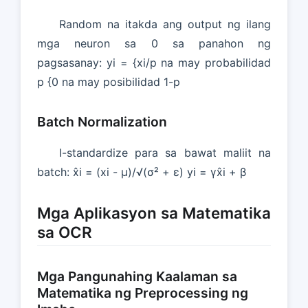
Random na itakda ang output ng ilang
mga neuron sa 0 sa panahon ng
pagsasanay: yi = {xi/p na may probabilidad
p {0 na may posibilidad 1-p
Batch Normalization
I-standardize para sa bawat maliit na
batch: x̂i = (xi - μ)/√(σ² + ε) yi = γx̂i + β
Mga Aplikasyon sa Matematika
sa OCR
Mga Pangunahing Kaalaman sa
Matematika ng Preprocessing ng