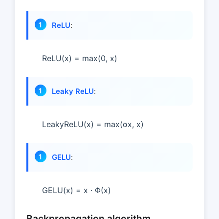
ReLU
:
ReLU(x) = max(0, x)
Leaky ReLU
:
LeakyReLU(x) = max(αx, x)
GELU
:
GELU(x) = x · Φ(x)
Backpropagation algorithm