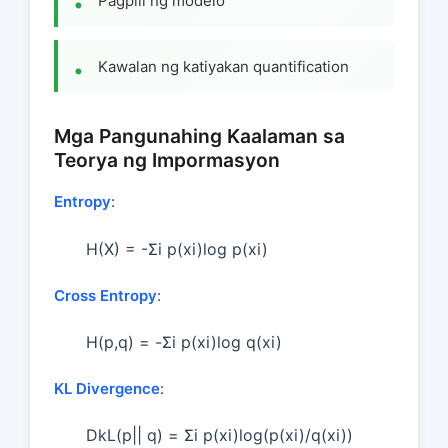
Pagpili ng modelo
Kawalan ng katiyakan quantification
Mga Pangunahing Kaalaman sa
Teorya ng Impormasyon
Entropy
:
H(X) = -Σi p(xi)log p(xi)
Cross Entropy
:
H(p,q) = -Σi p(xi)log q(xi)
KL Divergence
:
DkL(p|| q) = Σi p(xi)log(p(xi)/q(xi))