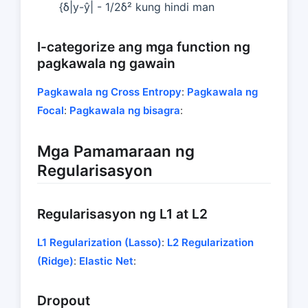
{δ|y-ŷ| - 1/2δ² kung hindi man
I-categorize ang mga function ng
pagkawala ng gawain
Pagkawala ng Cross Entropy
:
Pagkawala ng
Focal
:
Pagkawala ng bisagra
:
Mga Pamamaraan ng
Regularisasyon
Regularisasyon ng L1 at L2
L1 Regularization (Lasso)
:
L2 Regularization
(Ridge)
:
Elastic Net
:
Dropout