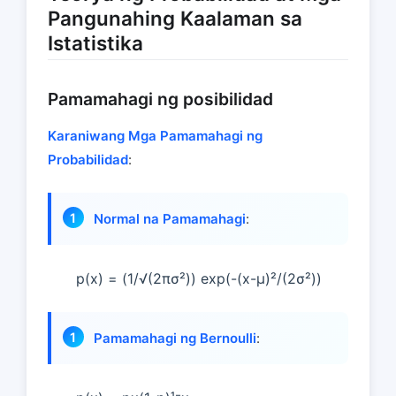
Pangunahing Kaalaman sa
Istatistika
Pamamahagi ng posibilidad
Karaniwang Mga Pamamahagi ng
Probabilidad
:
Normal na Pamamahagi
:
p(x) = (1/√(2πσ²)) exp(-(x-μ)²/(2σ²))
Pamamahagi ng Bernoulli
: