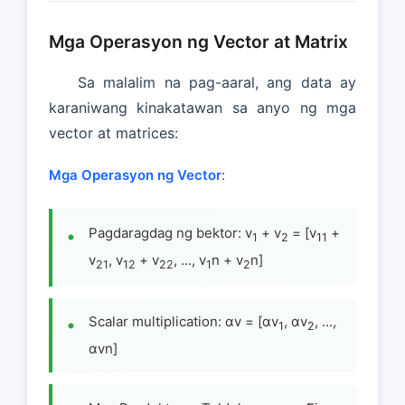
Mga Operasyon ng Vector at Matrix
Sa malalim na pag-aaral, ang data ay
karaniwang kinakatawan sa anyo ng mga
vector at matrices:
Mga Operasyon ng Vector
:
Pagdaragdag ng bektor: v
+ v
= [v
+
1
2
11
v
, v
+ v
, ..., v
n + v
n]
21
12
22
1
2
Scalar multiplication: αv = [αv
, αv
, ...,
1
2
αvn]