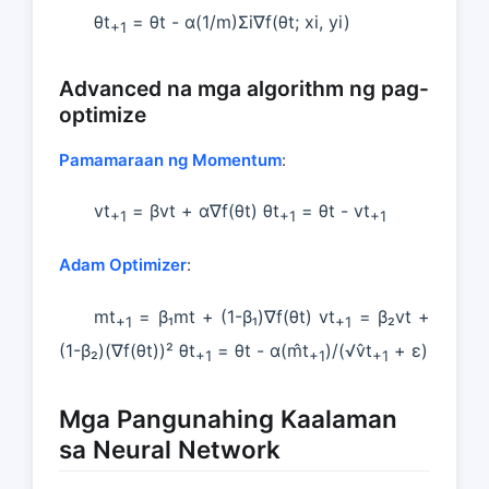
θt
= θt - α(1/m)Σi∇f(θt; xi, yi)
+1
Advanced na mga algorithm ng pag-
optimize
Pamamaraan ng Momentum
:
vt
= βvt + α∇f(θt) θt
= θt - vt
+1
+1
+1
Adam Optimizer
:
mt
= β₁mt + (1-β₁)∇f(θt) vt
= β₂vt +
+1
+1
(1-β₂)(∇f(θt))² θt
= θt - α(m̂t
)/(√v̂t
+ ε)
+1
+1
+1
Mga Pangunahing Kaalaman
sa Neural Network