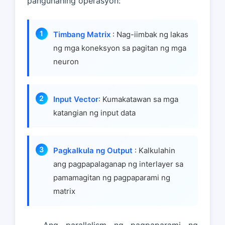
pangunahing operasyon:
Timbang Matrix
: Nag-iimbak ng lakas
ng mga koneksyon sa pagitan ng mga
neuron
Input Vector
: Kumakatawan sa mga
katangian ng input data
Pagkalkula ng Output
: Kalkulahin
ang pagpapalaganap ng interlayer sa
pamamagitan ng pagpaparami ng
matrix
Ang parallelism ng pagpaparami ng