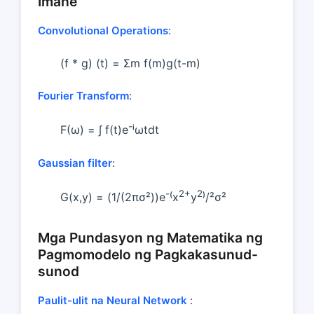
Imahe
Convolutional Operations
:
(f * g) (t) = Σm f(m)g(t-m)
Fourier Transform
:
-
F(ω) = ∫ f(t)e
ⁱωtdt
Gaussian filter
:
-
2+
2
G(x,y) = (1/(2πσ²))e
⁽x
y
⁾/²σ²
Mga Pundasyon ng Matematika ng
Pagmomodelo ng Pagkakasunud-
sunod
Paulit-ulit na Neural Network
: