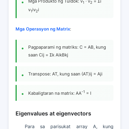
Mga Produkto ng Tuldok: v
· v
= Σi
1
2
v
iv
i
1
2
Mga Operasyon ng Matrix
:
Pagpaparami ng matriks: C = AB, kung
saan Cij = Σk AikBkj
Transpose: AT, kung saan (AT)ij = Aji
-1
Kabaligtaran na matrix: AA
= I
Eigenvalues at eigenvectors
Para sa parisukat array A, kung