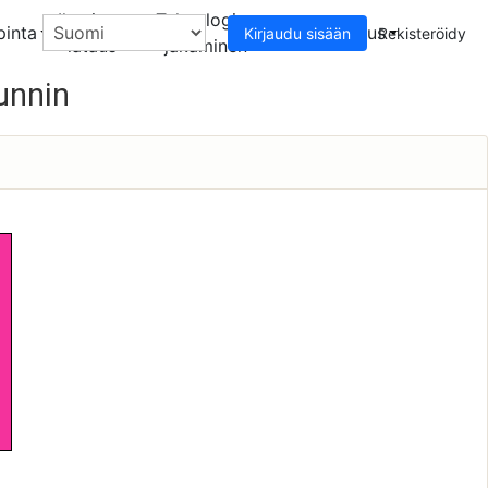
Ilmainen
Teknologian
pinta
Avustuskeskus
Kirjaudu sisään
Rekisteröidy
lataus
jakaminen