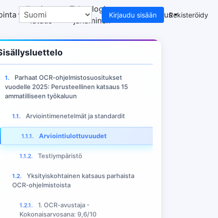
Ilmainen
Teknologian
pinta
Avustuskeskus
Kirjaudu sisään
Rekisteröidy
lataus
jakaminen
Sisällysluettelo
Parhaat OCR-ohjelmistosuositukset
1.
vuodelle 2025: Perusteellinen katsaus 15
ammatilliseen työkaluun
stelut
Arviointimenetelmät ja standardit
1.1.
Arviointiulottuvuudet
1.1.1.
Testiympäristö
1.1.2.
Yksityiskohtainen katsaus parhaista
1.2.
OCR-ohjelmistoista
1. OCR-avustaja -
1.2.1.
Kokonaisarvosana: 9,6/10