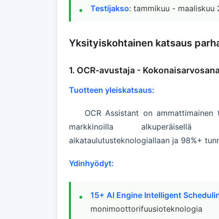
Testijakso
: tammikuu - maaliskuu
Yksityiskohtainen katsaus parh
1. OCR-avustaja - Kokonaisarvosana
Tuotteen yleiskatsaus:
OCR Assistant on ammattimainen t
markkinoilla alkuperäisellä 
aikataulutusteknologiallaan ja 98%+ tun
Ydinhyödyt:
15+ AI Engine Intelligent Scheduli
monimoottorifuusioteknologia