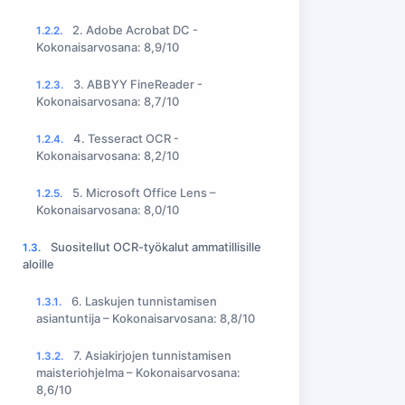
2. Adobe Acrobat DC -
1.2.2.
Kokonaisarvosana: 8,9/10
3. ABBYY FineReader -
1.2.3.
Kokonaisarvosana: 8,7/10
4. Tesseract OCR -
1.2.4.
Kokonaisarvosana: 8,2/10
5. Microsoft Office Lens –
1.2.5.
Kokonaisarvosana: 8,0/10
Suositellut OCR-työkalut ammatillisille
1.3.
aloille
6. Laskujen tunnistamisen
1.3.1.
asiantuntija – Kokonaisarvosana: 8,8/10
7. Asiakirjojen tunnistamisen
1.3.2.
maisteriohjelma – Kokonaisarvosana:
8,6/10