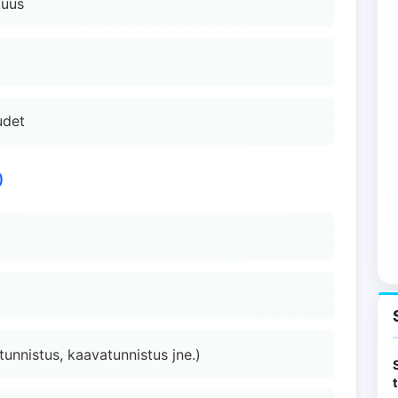
kuus
udet
)
unnistus, kaavatunnistus jne.)