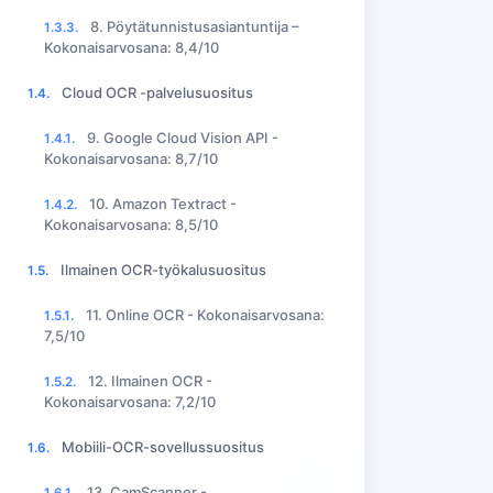
8. Pöytätunnistusasiantuntija –
1.3.3.
Kokonaisarvosana: 8,4/10
Cloud OCR -palvelusuositus
1.4.
9. Google Cloud Vision API -
1.4.1.
Kokonaisarvosana: 8,7/10
10. Amazon Textract -
1.4.2.
Kokonaisarvosana: 8,5/10
Ilmainen OCR-työkalusuositus
1.5.
11. Online OCR - Kokonaisarvosana:
1.5.1.
7,5/10
12. Ilmainen OCR -
1.5.2.
Kokonaisarvosana: 7,2/10
Mobiili-OCR-sovellussuositus
1.6.
13. CamScanner -
1.6.1.