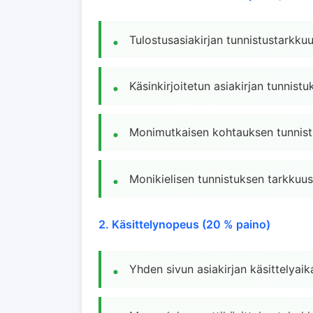
Tulostusasiakirjan tunnistustarkku
Käsinkirjoitetun asiakirjan tunnist
Monimutkaisen kohtauksen tunnist
Monikielisen tunnistuksen tarkkuus
2. Käsittelynopeus (20 % paino)
Yhden sivun asiakirjan käsittelyaik