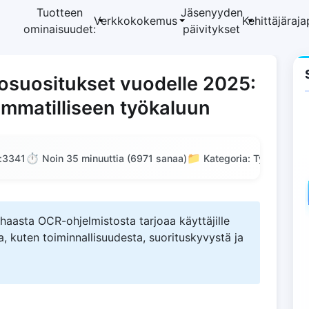
Tuotteen
Jäsenyyden
Verkkokokemus
Kehittäjäraja
ominaisuudet:
päivitykset
osuositukset vuodelle 2025:
ammatilliseen työkaluun
⏱️
📁
:
3341
Noin 35 minuuttia (6971 sanaa)
Kategoria: Työkaluarvo
aasta OCR-ohjelmistosta tarjoaa käyttäjille
, kuten toiminnallisuudesta, suorituskyvystä ja