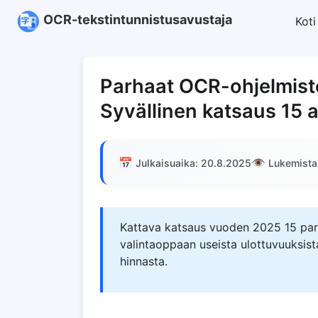
OCR-tekstintunnistusavustaja
Koti
Parhaat OCR-ohjelmist
Syvällinen katsaus 15 
📅
👁️
Julkaisuaika: 20.8.2025
Lukemista
Kattava katsaus vuoden 2025 15 parh
valintaoppaan useista ulottuvuuksista
hinnasta.