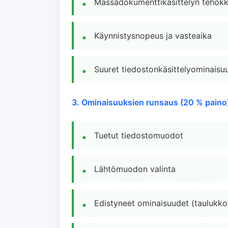
Massadokumenttikäsittelyn tehok
Käynnistysnopeus ja vasteaika
Suuret tiedostonkäsittelyominaisu
3. Ominaisuuksien runsaus (20 % paino
Tuetut tiedostomuodot
Lähtömuodon valinta
Edistyneet ominaisuudet (taulukkot