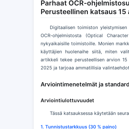
Parhaat OCR-ohjelmistosu
Perusteellinen katsaus 15
Digitaalisen toimiston yleistymise
OCR-ohjelmistosta (Optical Characte
nykyaikaisille toimistoille. Monien mar
käyttäjien huolenaihe siitä, miten val
artikkeli tekee perusteellisen arvion 1
2025 ja tarjoaa ammatillisia valintaehdotuk
Arviointimenetelmät ja standard
Arviointiulottuvuudet
Tässä katsauksessa käytetään seuraa
1. Tunnistustarkkuus (30 % paino)