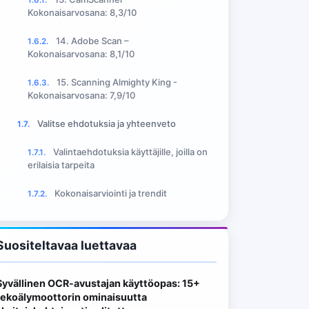
Kokonaisarvosana: 8,3/10
14. Adobe Scan –
1.6.2.
Kokonaisarvosana: 8,1/10
15. Scanning Almighty King -
1.6.3.
Kokonaisarvosana: 7,9/10
Valitse ehdotuksia ja yhteenveto
1.7.
Valintaehdotuksia käyttäjille, joilla on
1.7.1.
erilaisia tarpeita
Kokonaisarviointi ja trendit
1.7.2.
Suositeltavaa luettavaa
Syvällinen OCR-avustajan käyttöopas: 15+
tekoälymoottorin ominaisuutta