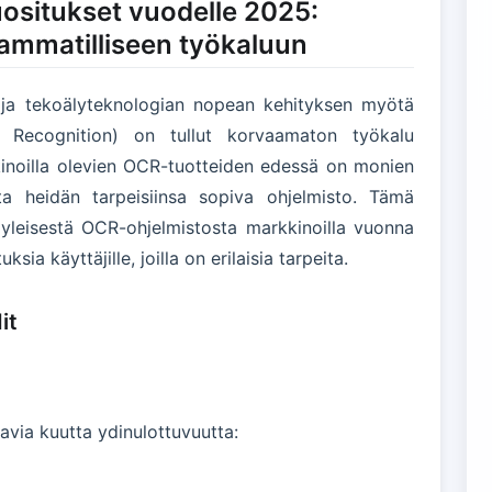
ositukset vuodelle 2025:
 ammatilliseen työkaluun
n ja tekoälyteknologian nopean kehityksen myötä
r Recognition) on tullut korvaamaton työkalu
kkinoilla olevien OCR-tuotteiden edessä on monien
ita heidän tarpeisiinsa sopiva ohjelmisto. Tämä
5 yleisestä OCR-ohjelmistosta markkinoilla vuonna
sia käyttäjille, joilla on erilaisia tarpeita.
it
via kuutta ydinulottuvuutta: