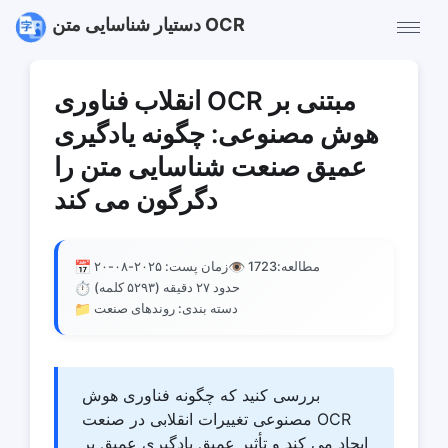
دستیار شناسایی متن OCR
انقلاب فناوری OCR مبتنی بر
هوش مصنوعی: چگونه یادگیری
عمیق صنعت شناسایی متن را
دگرگون می کند
📅
👁️
مطالعه:
1723
زمان پست: ۲۰۲۵-۰۸-۲۰
⏱️
حدود ۲۷ دقیقه (۵۲۹۳ کلمه)
📁
دسته بندی: روندهای صنعت
بررسی کنید که چگونه فناوری هوش
مصنوعی تغییرات انقلابی در صنعت OCR
ایجاد می کند و تأثیر عمیق یادگیری عمیق بر