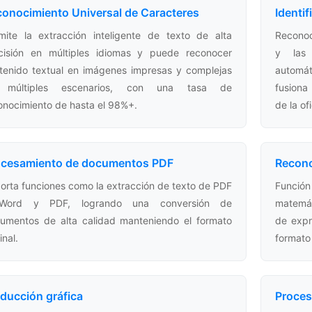
onocimiento Universal de Caracteres
Identi
mite la extracción inteligente de texto de alta
Reconoc
cisión en múltiples idiomas y puede reconocer
y las 
tenido textual en imágenes impresas y complejas
automát
 múltiples escenarios, con una tasa de
fusiona
onocimiento de hasta el 98%+.
de la of
ocesamiento de documentos PDF
Recono
orta funciones como la extracción de texto de PDF
Función
Word y PDF, logrando una conversión de
matemát
umentos de alta calidad manteniendo el formato
de expr
inal.
formato
ducción gráfica
Proces