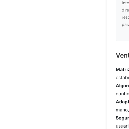
Int
dir
res
par
Vent
Matri
estabi
Algor
conti
Adapt
mano,
Segur
usuari