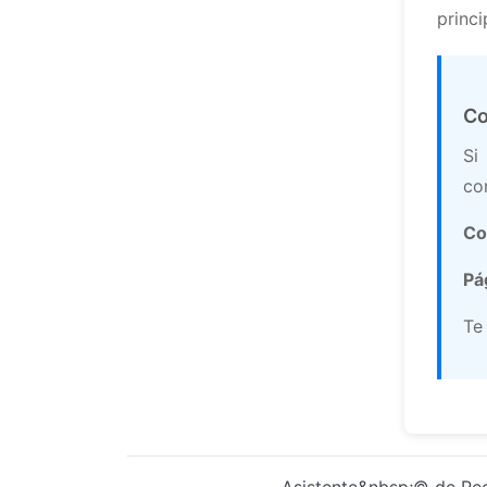
princi
Co
Si
co
Co
Pá
Te