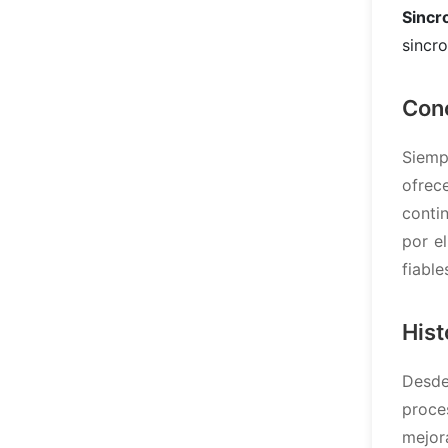
Sincr
sincr
Conc
Siemp
ofrec
conti
por e
fiable
Hist
Desde
proce
mejor