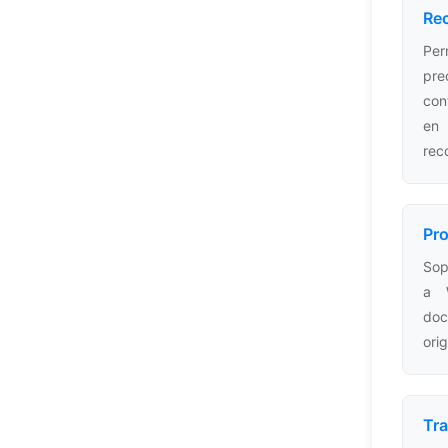
Rec
Per
pre
con
en
rec
Pr
Sop
a 
doc
orig
Tra