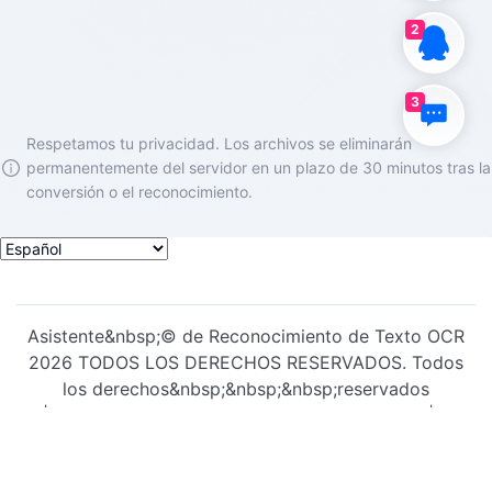
2
3
Asistente&nbsp;©️ de Reconocimiento de Texto OCR
2026 TODOS LOS DERECHOS RESERVADOS. Todos
los derechos&nbsp;&nbsp;&nbsp;reservados
|&nbsp;&nbsp;&nbsp;
Acuerdo de Privacidad
|
Acuerdo de usuario
|
Estado de servicio
|
Preparación E ICP nº 2021012692