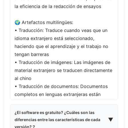
la eficiencia de la redacción de ensayos
🌍 Artefactos multilingües:
• Traducción: Traduce cuando veas que un
idioma extranjero está seleccionado,
haciendo que el aprendizaje y el trabajo no
tengan barreras
• Traducción de imágenes: Las imágenes de
material extranjero se traducen directamente
al chino
• Traducción de documentos: Documentos
completos en lenguas extranjeras están
perfectamente formateados
¿El software es gratuito? ¿Cuáles son las
¡Soporte para más de 100 idiomas, lo que te
▼
diferencias entre las características de cada
hace sentir cómodo en la era de la
versión?？