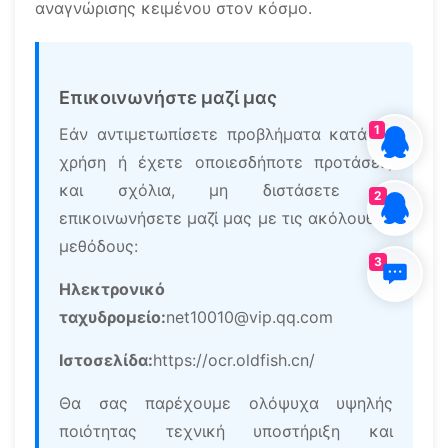
αναγνώρισης κειμένου στον κόσμο.
Επικοινωνήστε μαζί μας
1
Εάν αντιμετωπίσετε προβλήματα κατά τη
χρήση ή έχετε οποιεσδήποτε προτάσεις
και σχόλια, μη διστάσετε να
2
επικοινωνήσετε μαζί μας με τις ακόλουθες
μεθόδους:
3
Ηλεκτρονικό
ταχυδρομείο:
net10010@vip.qq.com
Ιστοσελίδα:
https://ocr.oldfish.cn/
Θα σας παρέχουμε ολόψυχα υψηλής
ποιότητας τεχνική υποστήριξη και