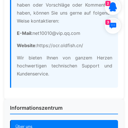
2
haben oder Vorschläge oder Kommentare
haben, können Sie uns gerne auf folgende
Weise kontaktieren:
3
E-Mail:
net10010@vip.qq.com
Website:
https://ocr.oldfish.cn/
Wir bieten Ihnen von ganzem Herzen
hochwertigen technischen Support und
Kundenservice.
Informationszentrum
Über uns