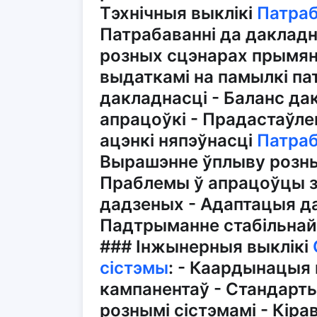
Тэхнічныя выклікі
Патраб
Патрабаванні да дакладн
розных сцэнарах прымяне
выдаткамі на памылкі п
дакладнасці - Баланс да
апрацоўкі - Прадастаўле
ацэнкі няпэўнасці
Патраб
Вырашэнне ўплыву розны
Праблемы ў апрацоўцы з
дадзеных - Адаптацыя да
Падтрыманне стабільнай
### Інжынерныя выклікі
сістэмы
: - Каардынацыя 
кампанентаў - Стандарт
рознымі сістэмамі - Кір