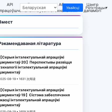
API
Бясплатнае
Абмен
Цэнтр
Увайсці
Рэгістрацыя
спрацоўшчыка
спампоўванне
тэхналогіямі
дапамогі
Змест
Рэкамендаваная літаратура
【Серыя інтэлектуальнай апрацоўкі
Пашыраныя кіраўніцтва
дакументаў·20】Перспектывы развіцця
тэхналогіі інтэлектуальнай апрацоўкі
дакументаў
2025-08-19 • 1631 次阅读
【Серыя інтэлектуальнай апрацоўкі
дакументаў·19】Сістэма забеспячэння
якасці інтэлектуальнай апрацоўкі
дакументаў
2025-08-19 • 1659 次阅读