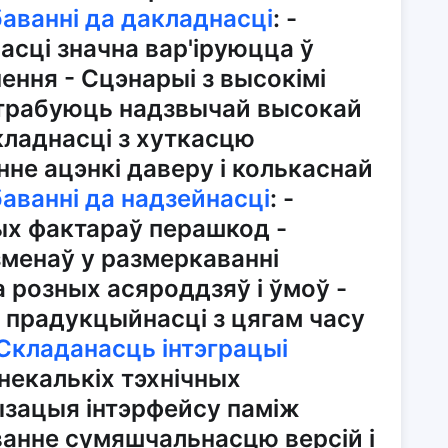
аванні да дакладнасці
: -
асці значна вар'іруюцца ў
ння - Сцэнарыі з высокімі
атрабуюць надзвычай высокай
кладнасці з хуткасцю
нне ацэнкі даверу і колькаснай
аванні да надзейнасці
: -
х фактараў перашкод -
менаў у размеркаванні
 розных асяроддзяў і ўмоў -
 прадукцыйнасці з цягам часу
Складанасць інтэграцыі
некалькіх тэхнічных
ызацыя інтэрфейсу паміж
аванне сумяшчальнасцю версій і