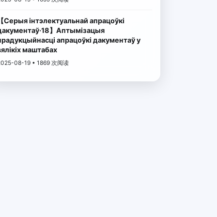
【Серыя інтэлектуальнай апрацоўкі
дакументаў·18】Аптымізацыя
прадукцыйнасці апрацоўкі дакументаў у
вялікіх маштабах
2025-08-19 • 1869 次阅读