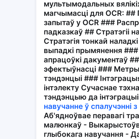
мультымодальных вялікі
магчымасці для OCR: ##
запытаў у OCR ### Расп
падказкаў ## Стратэгіі н
Стратэгія тонкай наладкі
выпадкі прымянення ###
апрацоўкі дакументаў ##
эфектыўнасці ### Метрык
тэндэнцыі ### Інтэграцы
інтэлекту Сучаснае тэхна
тэндэнцыю да інтэграцыі
навучанне ў спалучэнні 
Аб'ядноўвае перавагі т
малюнкаў - Выкарыстоўв
глыбокага навучання - 