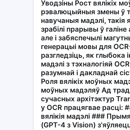
Уводзіны Рост вялікіх м
рэвалюцыйныя змены ў т
навучаныя мадэлі, такія я
зрабілі прарывы ў галіне
але і забяспечылі магут
генерацыі мовы для OCR-
разгледзiць, як глыбока 
мадэлі з тэхналогіяй OC
разумнай і дакладнай сі
Роля вялікіх моўных мад
моўных мадэляў Ад тра
сучасных архітэктур Tra
у OCR працягвае расці: 
вялікія мадэлі ### Пры
(GPT-4 з Vision) з'яўляе