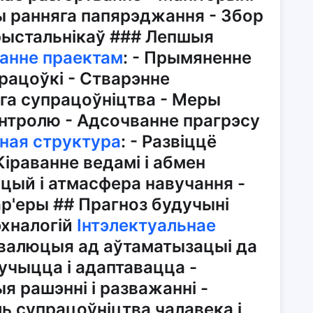
ы ранняга папярэджання - Збор
рыстальнікаў ### Лепшыя
ванне праектам
: - Прымяненне
рацоўкі - Стварэнне
га супрацоўніцтва - Меры
антролю - Адсочванне прагрэсу
ная структура
: - Развіццё
Кіраванне ведамі і абмен
ацый і атмасфера навучання -
ар'еры ## Прагноз будучыні
эхналогій
Інтэлектуальнае
 Эвалюцыя ад аўтаматызацыі да
вучыцца і адаптавацца -
 рашэнні і разважанні -
ь супрацоўніцтва чалавека і