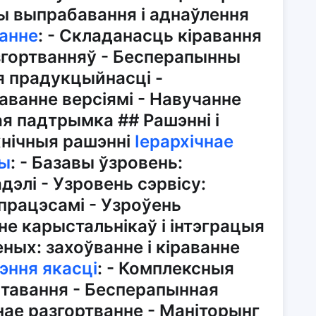
ы выпрабавання і аднаўлення
ванне
: - Складанасць кіравання
гортванняў - Бесперапынны
я прадукцыйнасці -
аванне версіямі - Навучанне
ая падтрымка ## Рашэнні і
хнічныя рашэнні
Іерархічнае
ры
: - Базавы ўзровень:
элі - Узровень сэрвісу:
 працэсамі - Узроўень
не карыстальнікаў і інтэграцыя
ных: захоўванне і кіраванне
эння якасці
: - Комплексныя
тэставання - Бесперапынная
нае разгортванне - Маніторынг