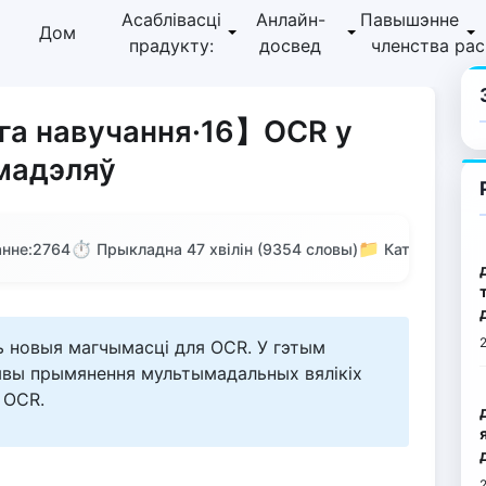
Асаблівасці
Анлайн-
Павышэнне
Дом
прадукту:
досвед
членства
ра
га навучання·16】OCR у
 мадэляў
⏱️
📁
нне:
2764
Прыкладна 47 хвілін (9354 словы)
Катэгорыя: 
ь новыя магчымасці для OCR. У гэтым
ывы прымянення мультымадальных вялікіх
 OCR.