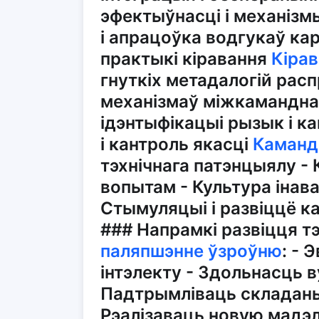
эфектыўнасці і механізм
і апрацоўка водгукаў ка
практыкі кіравання
Кіра
гнуткіх метадалогій расп
механізмаў міжкамандна
ідэнтыфікацыі рызык і к
і кантроль якасці
Каманд
тэхнічнага патэнцыялу - 
вопытам - Культура інав
Стымуляцыі і развіццё к
### Напрамкі развіцця т
паляпшэнне ўзроўню
: -
інтэлекту - Здольнасць 
Падтрымліваць складаныя
Рэалізаваць новую мадэл