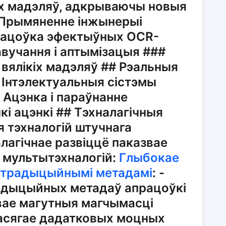
х мадэляў, адкрываючы новыя
 Прымяненне інжынерыі
рацоўка эфектыўных OCR-
авучання і аптымізацыя ###
 вялікіх мадэляў ## Рэальныя
 Інтэлектуальныя сістэмы
 Ацэнка і параўнанне
і ацэнкі ## Тэхналагічныя
я тэхналогій штучнага
лагічнае развіццё паказвае
 мультытэхналогій:
Глыбокае
з традыцыйнымі метадамі
: -
радыцыйных метадаў апрацоўкі
ае магутныя магчымасці
Дасягае дадатковых моцных