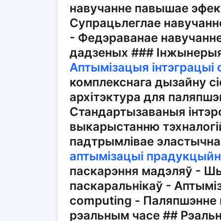
навучанне павышае эфек
Супрацьлеглае навучанн
- Федэраванае навучанн
дадзеных ### Інжынерыя
Аптымізацыя інтэграцыі 
комплекснага дызайну с
архітэктура для паляпшэ
Стандартызаваныя інтэ
выкарыстанню тэхналогій
падтрымлівае эластычн
аптымізацыі прадукцыйн
паскарэння мадэляў - Ш
паскаральнікаў - Аптымі
computing - Паляпшэнне 
рэальным часе ## Рэаль