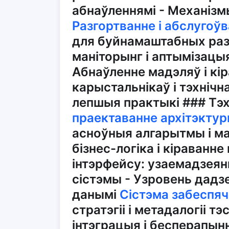
абнаўленнямі - Механізм
Разгортванне і абслугоў
для буйнамаштабных раз
маніторынг і аптымізацы
Абнаўленне мадэляў і кір
карыстальнікаў і тэхнічн
лепшыя практыкі ### Тэ
праектаванне архітэкту
асноўныя алгарытмы і мад
бізнес-логіка і кіраванне
інтэрфейсу: узаемадзеян
сістэмы - Узровень дадзе
данымі
Сістэма забеспяч
стратэгіі і метадалогіі 
інтэграцыя і бесперапын