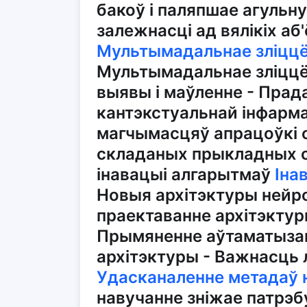
бакоў і паляпшае агульн
залежнасці ад вялікіх а
Мультымадальнае зліццё
Мультымадальнае зліццё 
выявы і маўленне - Прад
кантэкстуальнай інфарма
магчымасцяў апрацоўкі 
складаных прыкладных с
інавацыі алгарытмаў
Іна
Новыя архітэктуры нейр
праектаванне архітэктур
Прымяненне аўтаматыза
архітэктуры - Важнасць 
Удасканаленне метадаў 
навучанне зніжае патрэб