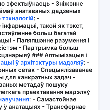
ую эфектыўнасць - Зніжэнне
б'ёмаў анатаваных дадзеных
 тэхналогій
: -
інфармацыі, такой як тэкст,
астаўленне больш багатай
цыі - Паляпшэнне разумення і
сістэм - Падтрымка больш
цэнарыяў ### Аптымізацыя і
вацыі ў архітэктуры мадэляў
: -
онных сетак - Спецыялізаванае
ы для канкрэтных задач -
ваных метадаў пошуку
лёгкага праектавання мадэляў
навучання
: - Самастойнае
у ў анатацыях - Трансфернае