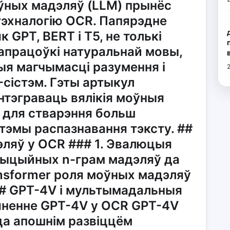
оўных мадэляў (LLM) прынёс
эхналогію OCR. Папярэдне
к GPT, BERT і T5, не толькі
 апрацоўкі натуральнай мовы,
ныя магчымасці разумення і
сістэм. Гэты артыкул
інтэграваць вялікія моўныя
R для стварэння больш
стэмы распазнавання тэксту. ##
эляў у OCR ### 1. Эвалюцыя
дыцыйных n-грам мадэляў да
nsformer роля моўных мадэляў
## GPT-4V і мультымадальныя
мяненне GPT-4V у OCR GPT-4V
цца апошнім развіццём