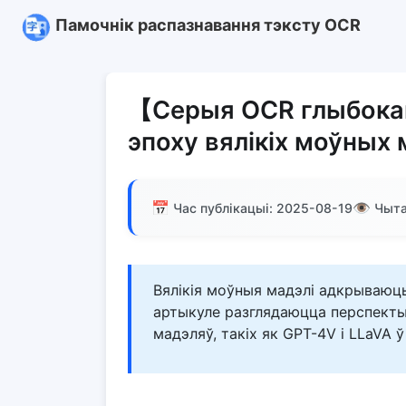
Памочнік распазнавання тэксту OCR
【Серыя OCR глыбока
эпоху вялікіх моўных
📅
👁️
Час публікацыі: 2025-08-19
Чыта
Вялікія моўныя мадэлі адкрываюц
артыкуле разглядаюцца перспект
мадэляў, такіх як GPT-4V і LLaVA ў