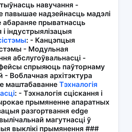
тыўнасць навучання -
е павышае надзейнасць мадэлі
е абараняе прыватнасць
 і індустрыялізацыя
сістэмы
: - Канцэпцыя
істэмы - Модульная
ння абслугоўвальнасці -
рфейсы спрыяюць паўторнаму
 - Воблачная архітэктура
ае маштабаванне
Тэхналогія
асці
: - Тэхналогія сціскання і
ырокае прымяненне апаратных
зацыя разгортвання edge
вылічальнай магутнасці ў
ныя выклікі прымянення ###