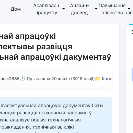
Асаблівасці
Анлайн-
Павышэнне
Дом
прадукту:
досвед
членства
ра
най апрацоўкі
пектывы развіцця
льнай апрацоўкі дакументаў
⏱️
📁
нне:
2885
Прыкладна 20 хвілін (3918 слоў)
Катэгорыя: Па
інтэлектуальнай апрацоўкі дакументаў Гэты
энцыі развіцця і тэхнічныя напрамкі ў
язна аналізуе новыя тэхналагічныя
рыкладання, тэхнічныя выклікі і