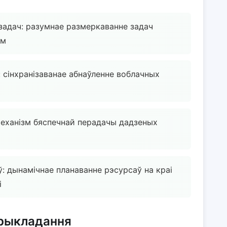
задач: разумнае размеркаванне задач
ем
: сінхранізаванае абнаўленне воблачных
механізм бяспечнай перадачы дадзеных
: дынамічнае планаванне рэсурсаў на краі
і
рыкладання