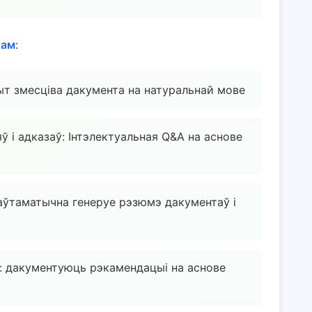
там
:
ыт змесціва дакумента на натуральнай мове
ў і адказаў: Інтэлектуальная Q&A на аснове
аўтаматычна генеруе рэзюмэ дакументаў і
: дакументуюць рэкамендацыі на аснове