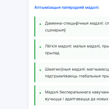
Аптымізацыя папярэдняй мадэлі
:
Даменна-спецыфічныя мадэлі: сп
сцэнарыяў
Лёгкія мадэлі: малыя мадэлі, пр
прылад
Шматмоўныя мадэлі: магчымасці
падтрымліваюць глабальныя пры
Мадэлі бесперапыннага навучанн
вучыцца і адаптавацца да новы