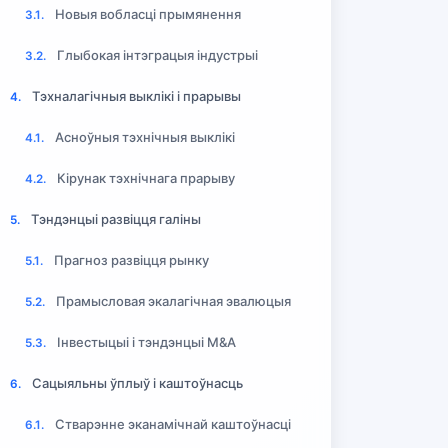
Новыя вобласці прымянення
3.1.
Глыбокая інтэграцыя індустрыі
3.2.
Тэхналагічныя выклікі і прарывы
4.
Асноўныя тэхнічныя выклікі
4.1.
Кірунак тэхнічнага прарыву
4.2.
Тэндэнцыі развіцця галіны
5.
Прагноз развіцця рынку
5.1.
Прамысловая экалагічная эвалюцыя
5.2.
Інвестыцыі і тэндэнцыі M&A
5.3.
Сацыяльны ўплыў і каштоўнасць
6.
Стварэнне эканамічнай каштоўнасці
6.1.