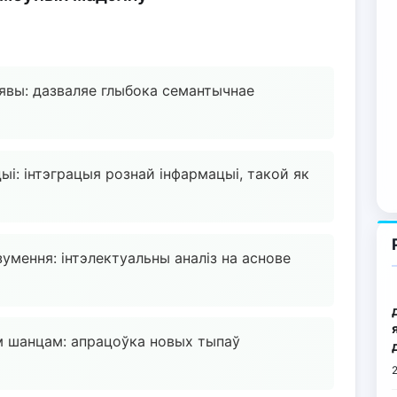
явы: дазваляе глыбока семантычнае
ыі: інтэграцыя рознай інфармацыі, такой як
умення: інтэлектуальны аналіз на аснове
м шанцам: апрацоўка новых тыпаў