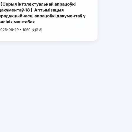
【Серыя інтэлектуальнай апрацоўкі
дакументаў·18】Аптымізацыя
прадукцыйнасці апрацоўкі дакументаў у
вялікіх маштабах
2025-08-19 • 1960 次阅读