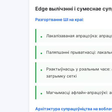
Edge вылічэнні і сумеснае су
Разгортванне ШІ на краі
:
Лакалізаваная апрацоўка: апра
Паляпшэнні прыватнасці: лакал
Рэактыўнасць у рэальным часе: 
затрымку сеткі
Магчымасці афлайн-апрацоўкі: а
Архітэктура супрацоўніцтва на вобла