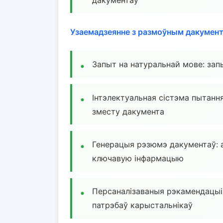
Узаемадзеянне з размоўным дакумен
Запыт на натуральнай мове: зап
Інтэлектуальная сістэма пытання
зместу дакумента
Генерацыя рэзюмэ дакументаў: 
ключавую інфармацыю
Персаналізаваныя рэкамендацыі
патрэбаў карыстальнікаў