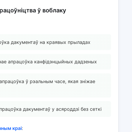
працоўніцтва ў воблаку
цоўка дакументаў на краявых прыладах
ьнае апрацоўка канфідэнцыйных дадзеных
апрацоўка ў рэальным часе, якая зніжае
працоўка дакументаў у асяроддзі без сеткі
чным краі
: