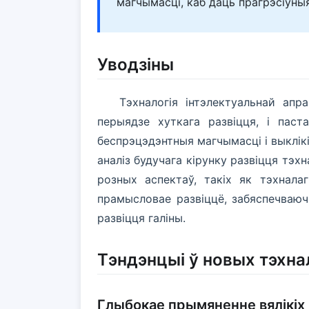
магчымасці, каб даць прагрэсіўныя
Уводзіны
Тэхналогія інтэлектуальнай ап
перыядзе хуткага развіцця, і паст
беспрэцэдэнтныя магчымасці і выклікі
аналіз будучага кірунку развіцця тэх
розных аспектаў, такіх як тэхнала
прамысловае развіццё, забяспечваюч
развіцця галіны.
Тэндэнцыі ў новых тэхна
Глыбокае прымяненне вялікіх