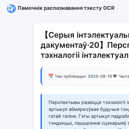
Памочнік распазнавання тэксту OCR
【Серыя інтэлектуаль
дакументаў·20】Перс
тэхналогіі інтэлектуа
📅
👁️
Час публікацыі: 2025-08-19
Чыта
Перспектывы развіцця тэхналогіі 
артыкул абмяркоўвае будучыя тэнд
гэтай галіне. Гэты артыкул падраб
тэндэнцыі, пашырэнне сцэнарыяў п