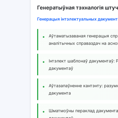
Генератыўная тэхналогія штуч
Генерацыя інтэлектуальных дакумент
Аўтаматызаваная генерацыя спр
аналітычных справаздач на асн
Інтэлект шаблонаў дакументаў: 
дакументаў
Аўтазапаўненне кантэнту: разум
дакумента
Шматмоўны пераклад дакументаў
дакументаў