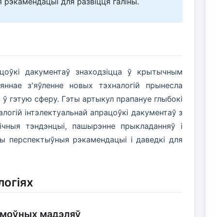
 рэкамендацыі для развіцця галіны.
рацоўкі дакументаў знаходзіцца ў крытычным
аяннае з'яўленне новых тэхналогій прынесла
 ў гэтую сферу. Гэты артыкул прапануе глыбокі
налогій інтэлектуальнай апрацоўкі дакументаў з
гічныя тэндэнцыі, пашырэнне прыкладанняў і
ы перспектыўныя рэкамендацыі і даведкі для
логіях
 моўных мадэляў