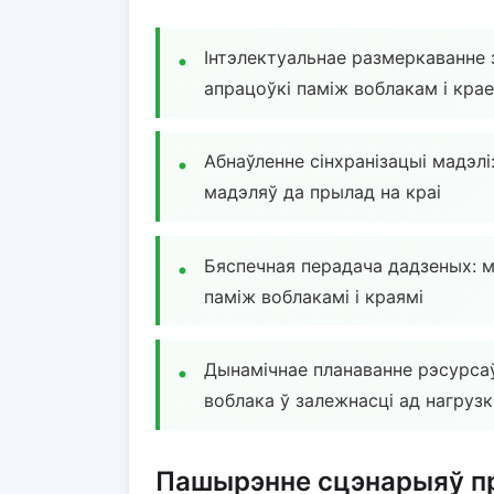
Інтэлектуальнае размеркаванне 
апрацоўкі паміж воблакам і кра
Абнаўленне сінхранізацыі мадэлі
мадэляў да прылад на краі
Бяспечная перадача дадзеных: 
паміж воблакамі і краямі
Дынамічнае планаванне рэсурсаў
воблака ў залежнасці ад нагрузк
Пашырэнне сцэнарыяў п