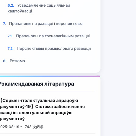
Усведамленне сацыяльнай
6.2.
каштоўнасці
Прапановы па развіцці і перспектывы
7.
Прапановы па тэхналагічным развіцці
7.1.
Перспектывы прамысловага развіцця
7.2.
Рэзюмэ
8.
Рэкамендаваная літаратура
【Серыя інтэлектуальнай апрацоўкі
дакументаў·19】Сістэма забеспячэння
якасці інтэлектуальнай апрацоўкі
дакументаў
2025-08-19 • 1743 次阅读