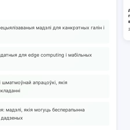
ецыялізаваныя мадэлі для канкрэтных галін і
ыдатныя для edge computing і мабільных
 шматмоўнай апрацоўкі, якія
кладанні
я: мадэлі, якія могуць бесперапынна
х дадзеных