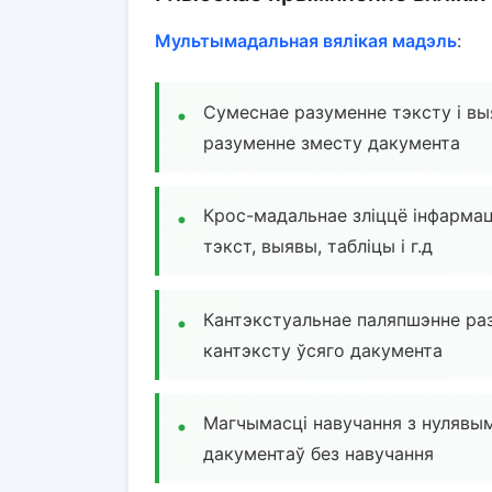
Мультымадальная вялікая мадэль
:
Сумеснае разуменне тэксту і вы
разуменне зместу дакумента
Крос-мадальнае зліццё інфармац
тэкст, выявы, табліцы і г.д
Кантэкстуальнае паляпшэнне раз
кантэксту ўсяго дакумента
Магчымасці навучання з нулявы
дакументаў без навучання