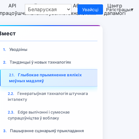
API
Бясплатнае
Абмен
Цэнтр
Увайсці
Рэгістрацыя
спрацоўшчыка
спампоўванне
тэхналогіямі
дапамогі
Змест
Уводзіны
1.
Тэндэнцыі ў новых тэхналогіях
2.
Глыбокае прымяненне вялікіх
2.1.
моўных мадэляў
шыраныя кіраўніцтва
Генератыўная тэхналогія штучнага
2.2.
інтэлекту
Edge вылічэнні і сумеснае
2.3.
супрацоўніцтва ў воблаку
Пашырэнне сцэнарыяў прыкладання
3.