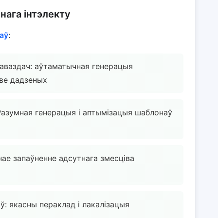
нага інтэлекту
аў
:
аваздач: аўтаматычная генерацыя
ове дадзеных
Разумная генерацыя і аптымізацыя шаблонаў
нае запаўненне адсутнага змесціва
: якасны пераклад і лакалізацыя