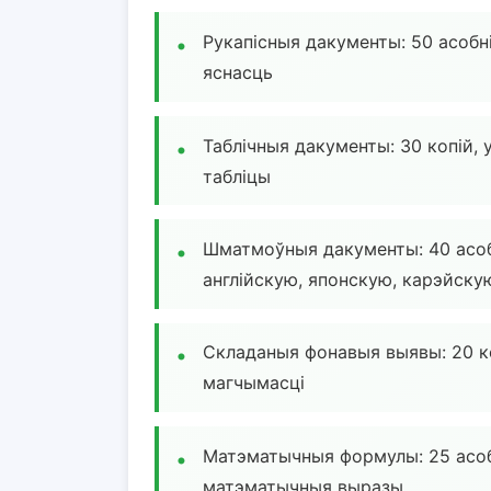
Рукапісныя дакументы: 50 асобні
яснасць
Таблічныя дакументы: 30 копій,
табліцы
Шматмоўныя дакументы: 40 асобн
англійскую, японскую, карэйску
Складаныя фонавыя выявы: 20 к
магчымасці
Матэматычныя формулы: 25 асоб
матэматычныя выразы