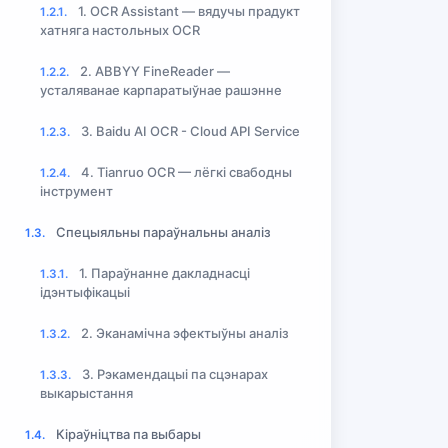
1. OCR Assistant — вядучы прадукт
1.2.1.
хатняга настольных OCR
2. ABBYY FineReader —
1.2.2.
усталяванае карпаратыўнае рашэнне
3. Baidu AI OCR - Cloud API Service
1.2.3.
4. Tianruo OCR — лёгкі свабодны
1.2.4.
інструмент
Спецыяльны параўнальны аналіз
1.3.
1. Параўнанне дакладнасці
1.3.1.
ідэнтыфікацыі
2. Эканамічна эфектыўны аналіз
1.3.2.
3. Рэкамендацыі па сцэнарах
1.3.3.
выкарыстання
Кіраўніцтва па выбары
1.4.