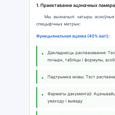
1. Праектаванне ацэначных памер
Мы вызначылі чатыры асноўныя 
спецыфічных метрык:
Функцыянальная ацэнка (40% вагі):
Дакладнасць распазнавання: Тэс
почырк, табліцы і формулы, асо
Падтрымка мовы: Тэст распазна
Фарматы дакументаў: Ацэньвай
уваходу і вываду