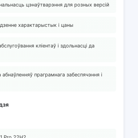
нальнасць цэнаўтварэння для розных версій
адзенне характарыстык і цаны
бслугоўвання кліентаў і здольнасці да
 абнаўленняў праграмнага забеспячэння і
дзя
1 Pro 22H2