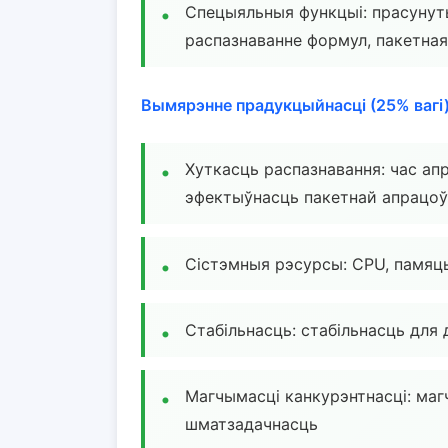
Спецыяльныя функцыі: прасунуты
распазнаванне формул, пакетная
Вымярэнне прадукцыйнасці (25% вагі)
Хуткасць распазнавання: час ап
эфектыўнасць пакетнай апрацоў
Сістэмныя рэсурсы: CPU, памяц
Стабільнасць: стабільнасць для д
Магчымасці канкурэнтнасці: ма
шматзадачнасць