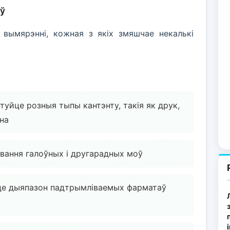
аў
вымярэнні, кожная з якіх змяшчае некалькі
туйце розныя тыпы кантэнту, такія як друк,
бна
вання галоўных і другарадных моў
це дыяпазон падтрымліваемых фарматаў