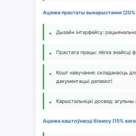
Ацэнка прастаты выкарыстання (20% в
Дызайн інтэрфейсу: рацыянальна
Прастата працы: лёгка знайсці 
Кошт навучання: складанасць дл
дакументацыі дапамогі
Карыстальніцкі досвед: агульны
Ацэнка каштоўнасці бізнесу (15% вага