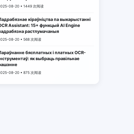
2025-08-20 • 1449 次阅读
Падрабязнае кіраўніцтва па выкарыстанні
OCR Assistant: 15+ функцый AI Engine
падрабязна растлумачаныя
2025-08-20 • 568 次阅读
Параўнанне бясплатных і платных OCR-
інструментаў: як выбраць правільнае
рашэнне
2025-08-20 • 875 次阅读