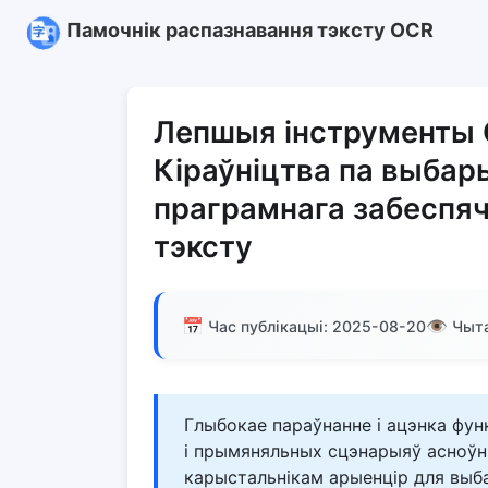
Памочнік распазнавання тэксту OCR
Лепшыя інструменты O
Кіраўніцтва па выбар
праграмнага забеспяч
тэксту
📅
👁️
Час публікацыі: 2025-08-20
Чыта
Глыбокае параўнанне і ацэнка фун
і прымяняльных сцэнарыяў асноўн
карыстальнікам арыенцір для выб