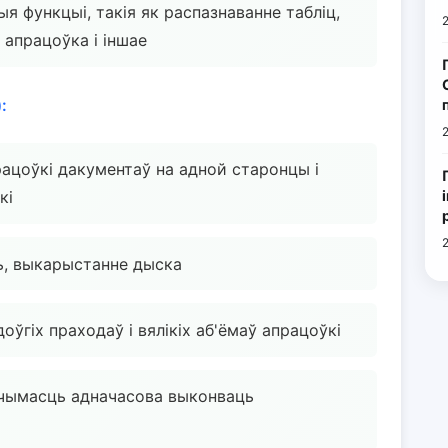
я функцыі, такія як распазнаванне табліц,
 апрацоўка і іншае
:
рацоўкі дакументаў на адной старонцы і
кі
ь, выкарыстанне дыска
оўгіх праходаў і вялікіх аб'ёмаў апрацоўкі
гчымасць адначасова выконваць