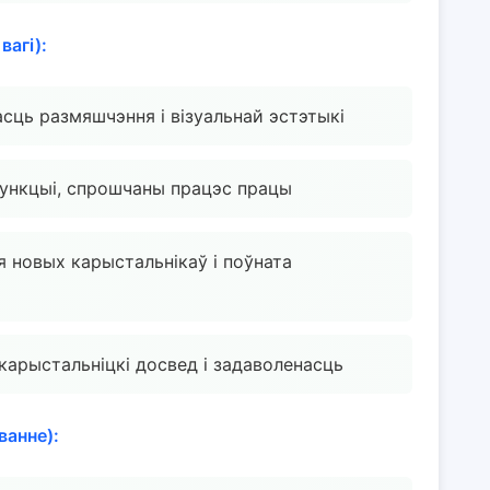
агі):
сць размяшчэння і візуальнай эстэтыкі
функцыі, спрошчаны працэс працы
я новых карыстальнікаў і поўната
 карыстальніцкі досвед і задаволенасць
ванне):