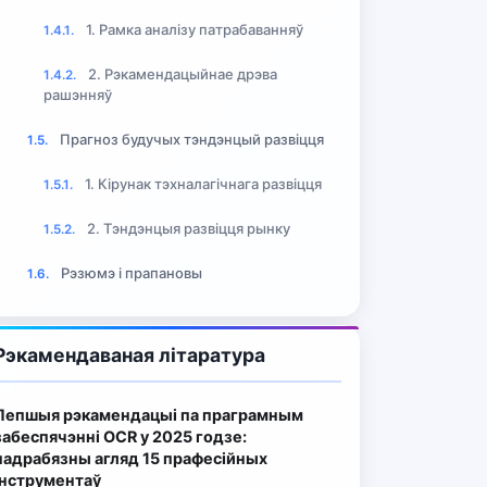
1. Рамка аналізу патрабаванняў
1.4.1.
2. Рэкамендацыйнае дрэва
1.4.2.
рашэнняў
Прагноз будучых тэндэнцый развіцця
1.5.
1. Кірунак тэхналагічнага развіцця
1.5.1.
2. Тэндэнцыя развіцця рынку
1.5.2.
Рэзюмэ і прапановы
1.6.
Рэкамендаваная літаратура
Лепшыя рэкамендацыі па праграмным
забеспячэнні OCR у 2025 годзе:
падрабязны агляд 15 прафесійных
інструментаў