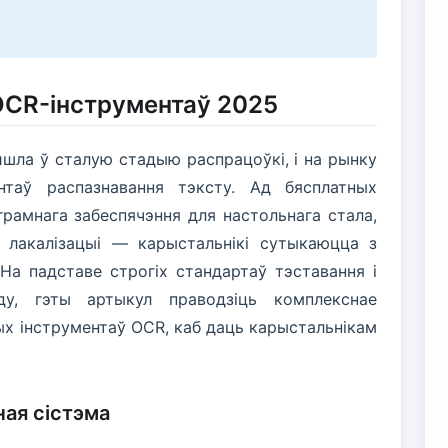
OCR-інструментаў 2025
йшла ў сталую стадыю распрацоўкі, і на рынку
нтаў распазнавання тэксту. Ад бясплатных
грамнага забеспячэння для настольнага стала,
 лакалізацыі — карыстальнікі сутыкаюцца з
а падставе строгіх стандартаў тэставання і
еду, гэты артыкул праводзіць комплекснае
ых інструментаў OCR, каб даць карыстальнікам
ная сістэма