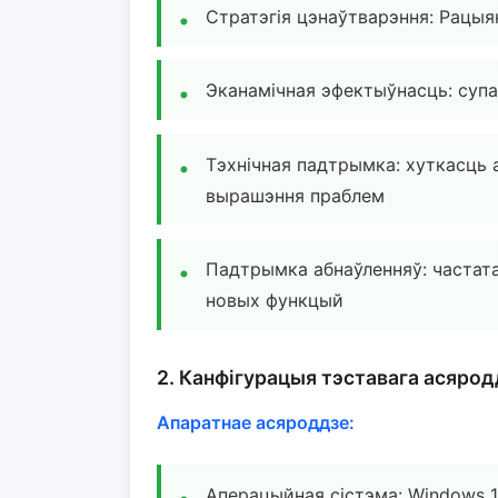
Стратэгія цэнаўтварэння: Рацыя
Эканамічная эфектыўнасць: суп
Тэхнічная падтрымка: хуткасць а
вырашэння праблем
Падтрымка абнаўленняў: частата
новых функцый
2. Канфігурацыя тэставага асярод
Апаратнае асяроддзе:
Аперацыйная сістэма: Windows 1