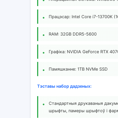
Працэсар: Intel Core i7-13700K (1
RAM: 32GB DDR5-5600
Графіка: NVIDIA GeForce RTX 40
Памяшканне: 1TB NVMe SSD
Тэставы набор дадзеных:
Стандартныя друкаваныя дакуме
шрыфты, памеры шрыфтоў і фар