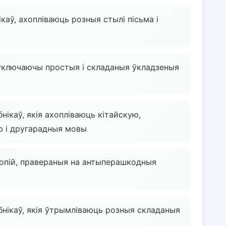
каў, ахопліваюць розныя стылі пісьма і
 уключаючы простыя і складаныя ўкладзеныя
ікаў, якія ахопліваюць кітайскую,
ю і другарадныя мовы
опій, правераныя на антыперашкодныя
нікаў, якія ўтрымліваюць розныя складаныя