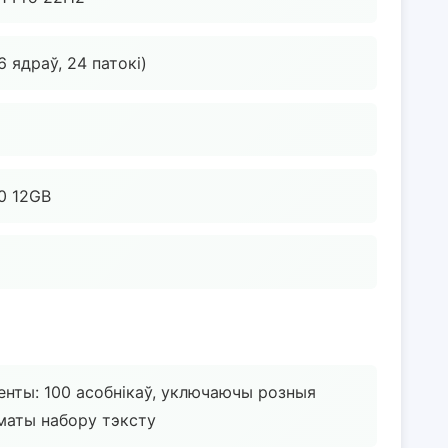
6 ядраў, 24 патокі)
70 12GB
нты: 100 асобнікаў, уключаючы розныя
маты набору тэксту