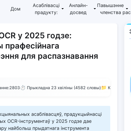
Асаблівасці
Анлайн-
Павышэнне
Дом
прадукту:
досвед
членства
ра
CR у 2025 годзе:
ы прафесійнага
эння для распазнавання
⏱️
📁
нне:
2803
Прыкладна 23 хвіліны (4582 словы)
Катэгорыя:
кцыянальных асаблівасцяў, прадукцыйнасці
ых OCR-інструментаў у 2025 годзе дае
ару найбольш прыдатнага інструмента