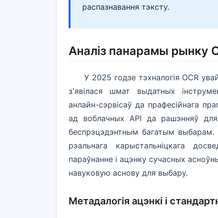
распазнавання тэксту.
Аналіз панарамы рынку 
У 2025 годзе тэхналогія OCR ува
з'явілася шмат выдатных інструме
анлайн-сэрвісаў да прафесійнага пра
ад воблачных API да рашэнняў для
беспрэцэдэнтным багатым выбарам. Н
рэальнага карыстальніцкага досв
параўнанне і ацэнку сучасных асноўн
навуковую аснову для выбару.
Метадалогія ацэнкі і стандарт