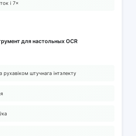
ток і 7×
струмент для настольных OCR
з рухавіком штучнага інтэлекту
ня
ўка