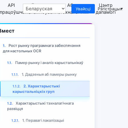
API
Бясплатнае
Абмен
Цэнтр
Увайсці
Рэгістрацыя
спрацоўшчыка
спампоўванне
тэхналогіямі
дапамогі
Змест
Рост рынку праграмнага забеспячэння
1.
для настольных OCR
Памер рынку і аналіз карыстальнікаў
1.1.
1. Дадзеныя аб памеры рынку
1.1.1.
ндэнцыі галіны
2. Характарыстыкі
1.1.2.
карыстальніцкіх груп
Характарыстыкі тэхналагічнага
1.2.
развіцця
1. Перавагі лакалізацыі
1.2.1.