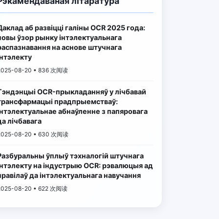
Рэкамендаваная літаратура
Даклад аб развіцці галіны OCR 2025 года:
новы ўзор рынку інтэлектуальнага
распазнавання на аснове штучнага
інтэлекту
2025-08-20 • 836 次阅读
Тэндэнцыі OCR-прыкладанняў у лічбавай
трансфармацыі прадпрыемстваў:
інтэлектуальнае абнаўленне з папяровага
да лічбавага
2025-08-20 • 630 次阅读
Разбуральны ўплыў тэхналогій штучнага
інтэлекту на індустрыю OCR: рэвалюцыя ад
правілаў да інтэлектуальнага навучання
2025-08-20 • 622 次阅读