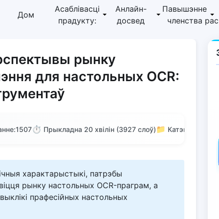
Асаблівасці
Анлайн-
Павышэнне
Дом
прадукту:
досвед
членства
ра
ерспектывы рынку
эння для настольных OCR:
трументаў
⏱️
📁
нне:
1507
Прыкладна 20 хвілін (3927 слоў)
Катэгорыя: Тэ
нічныя характарыстыкі, патрэбы
звіцця рынку настольных OCR-праграм, а
выклікі прафесійных настольных