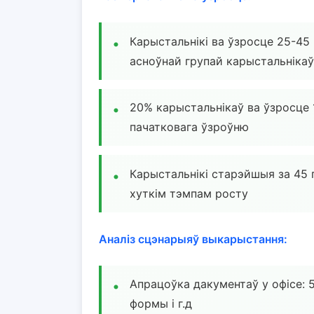
Карыстальнікі ва ўзросце 25-45
асноўнай групай карыстальнікаў
20% карыстальнікаў ва ўзросце 
пачатковага ўзроўню
Карыстальнікі старэйшыя за 45 
хуткім тэмпам росту
Аналіз сцэнарыяў выкарыстання:
Апрацоўка дакументаў у офісе: 
формы і г.д