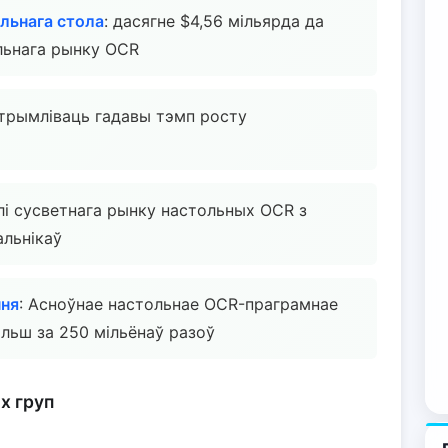
льнага стола
: дасягне $4,56 мільярда да
льнага рынку OCR
дтрымліваць гадавы тэмп росту
лі сусветнага рынку настольных OCR з
альнікаў
ння
: Асноўнае настольнае OCR-праграмнае
льш за 250 мільёнаў разоў
х груп