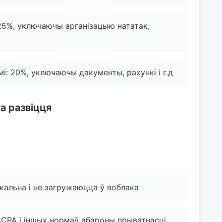
 25%, уключаючы арганізацыю нататак,
і: 20%, уключаючы дакументы, рахункі і г.д
а развіцця
альна і не загружаюцца ў воблака
CCPA і іншых нормаў абароны прыватнасці