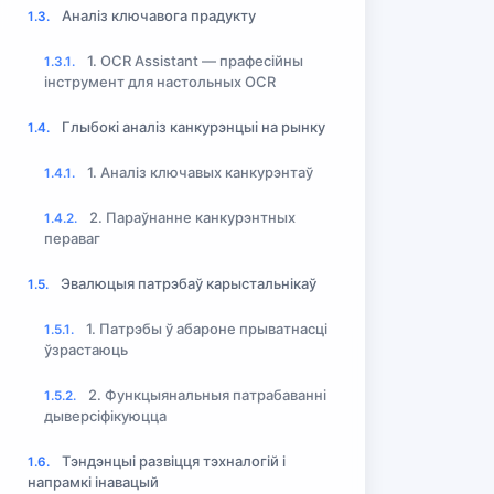
Аналіз ключавога прадукту
1.3.
1. OCR Assistant — прафесійны
1.3.1.
інструмент для настольных OCR
Глыбокі аналіз канкурэнцыі на рынку
1.4.
1. Аналіз ключавых канкурэнтаў
1.4.1.
2. Параўнанне канкурэнтных
1.4.2.
пераваг
Эвалюцыя патрэбаў карыстальнікаў
1.5.
1. Патрэбы ў абароне прыватнасці
1.5.1.
ўзрастаюць
2. Функцыянальныя патрабаванні
1.5.2.
дыверсіфікуюцца
Тэндэнцыі развіцця тэхналогій і
1.6.
напрамкі інавацый