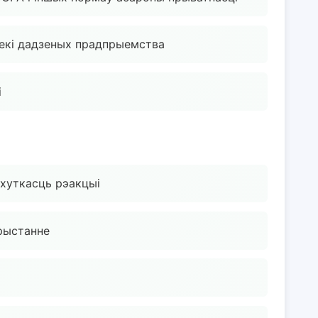
екі дадзеных прадпрыемства
і
 хуткасць рэакцыі
рыстанне