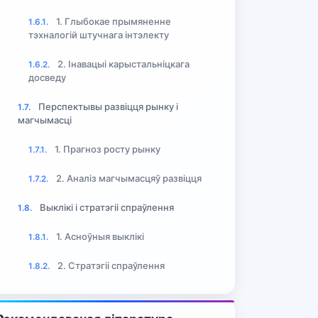
1. Глыбокае прымяненне
1.6.1.
тэхналогій штучнага інтэлекту
2. Інавацыі карыстальніцкага
1.6.2.
досведу
Перспектывы развіцця рынку і
1.7.
магчымасці
1. Прагноз росту рынку
1.7.1.
2. Аналіз магчымасцяў развіцця
1.7.2.
Выклікі і стратэгіі спраўлення
1.8.
1. Асноўныя выклікі
1.8.1.
2. Стратэгіі спраўлення
1.8.2.