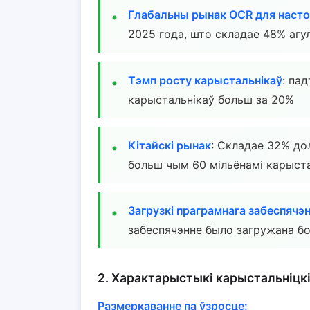
Глабальны рынак OCR для насто
2025 года, што складае 48% агу
Тэмп росту карыстальнікаў
: па
карыстальнікаў больш за 20%
Кітайскі рынак
: Складае 32% до
больш чым 60 мільёнамі карыст
Загрузкі праграмнага забеспячэ
забеспячэнне было загружана бо
2. Характарыстыкі карыстальніцкі
Размеркаванне па ўзросце: