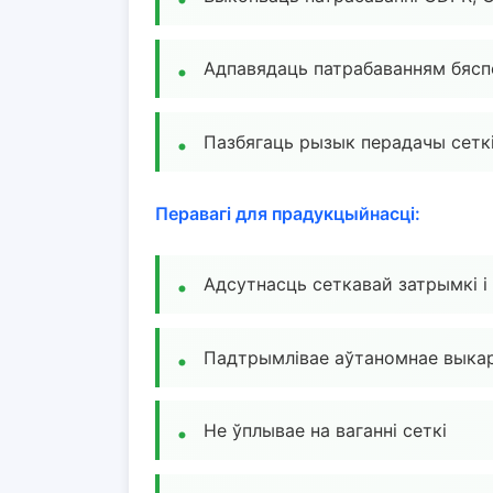
Адпавядаць патрабаванням бясп
Пазбягаць рызык перадачы сетк
Перавагі для прадукцыйнасці:
Адсутнасць сеткавай затрымкі і
Падтрымлівае аўтаномнае выка
Не ўплывае на ваганні сеткі