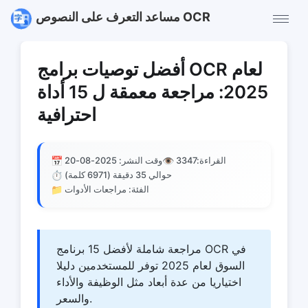
مساعد التعرف على النصوص OCR
أفضل توصيات برامج OCR لعام
2025: مراجعة معمقة ل 15 أداة
احترافية
📅
👁️
القراءة:
3347
وقت النشر: 2025-08-20
⏱️
حوالي 35 دقيقة (6971 كلمة)
📁
الفئة: مراجعات الأدوات
مراجعة شاملة لأفضل 15 برنامج OCR في
السوق لعام 2025 توفر للمستخدمين دليلا
اختياريا من عدة أبعاد مثل الوظيفة والأداء
والسعر.